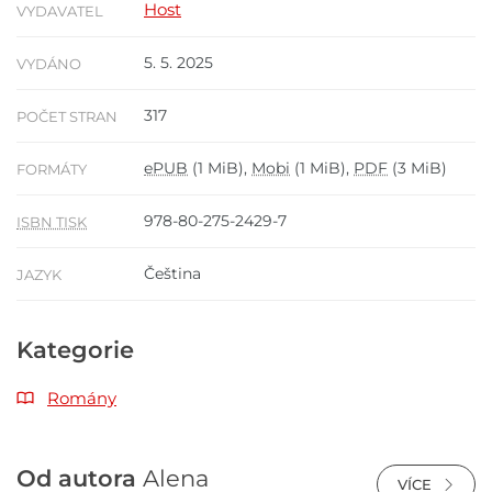
Host
VYDAVATEL
5. 5. 2025
VYDÁNO
317
POČET STRAN
ePUB
(1 MiB),
Mobi
(1 MiB),
PDF
(3 MiB)
FORMÁTY
978-80-275-2429-7
ISBN TISK
Čeština
JAZYK
Kategorie
Romány
Od autora
Alena
VÍCE