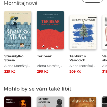
Mornštajnová
Strašidýlko
Teribear
Tenkrát o
Ve
Stráša
Vánocích
šk
Alena Mornštajnová
Alena Mornštajnová
Alena Mornštajnová , Alice Nellis , Petra Dvořáková , Anna Bolavá , Marek Epstein , Petra Soukupová
229 Kč
299 Kč
209 Kč
31
Mohlo by se vám také líbit