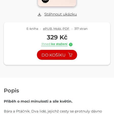
Stáhnout ukázku
E-kniha
·
ePUB
,
Mobi
,
PDF
·
317 stran
329 Kč
Ihned
ke stažení
?
DO KOŠÍKU
Popis
Příběh o moci minulosti a síle květin.
Bára a Ptáčník. Dva lidé, jejichž cesty se protnuly dávno