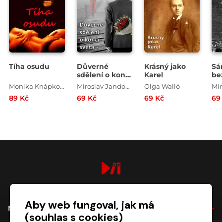
Tíha osudu
Důverné
Krásný jako
Sá
sdělení o konci
Karel
be
světa
Monika Knápková
Miroslav Jandovský
Olga Walló
89 Kč
69 Kč
69 Kč
69
digiport.cz © 2026
Aby web fungoval, jak má
NÁKUP
(souhlas s cookies)