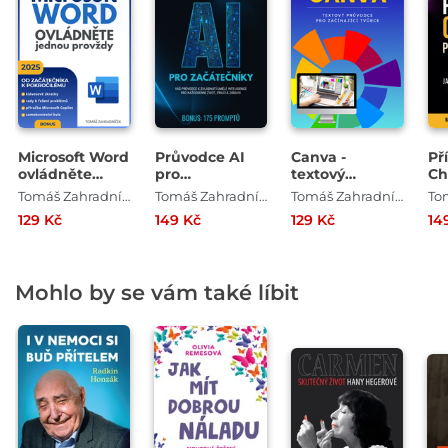
Microsoft Word
Průvodce AI
Canva -
Př
ovládněte
pro
textový
Ch
jednou
začátečníky +
průvodce pro
za
Tomáš Zahradníček
Tomáš Zahradníček
Tomáš Zahradníček
provždy
BONUS: 175
začínající
129 Kč
149 Kč
129 Kč
14
promptů
tvůrce
Mohlo by se vám také líbit