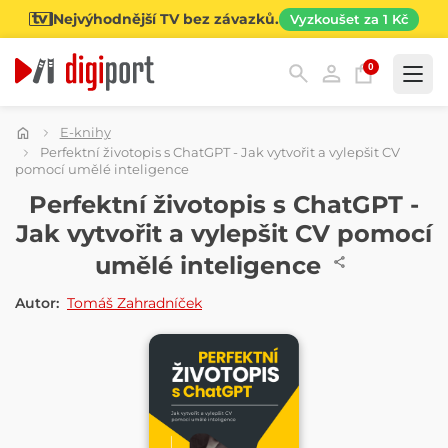
Nejvýhodnější TV bez závazků.
Vyzkoušet za 1 Kč
0
Kategorie
E-knihy
Perfektní životopis s ChatGPT - Jak vytvořit a vylepšit CV
pomocí umělé inteligence
E-KNIHA
Perfektní životopis s ChatGPT -
Jak vytvořit a vylepšit CV pomocí
umělé inteligence
Autor:
Tomáš Zahradníček