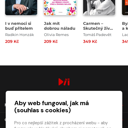
I v nemoci si
Jak mít
Carmen –
By
buď přítelem
dobrou náladu
Skutečný život
a 
Hany
Radkin Honzák
Olivia Remes
Tomáš Padevět
Lad
Hegerové
209 Kč
209 Kč
349 Kč
34
digiport.cz © 2026
Aby web fungoval, jak má
NÁKUP
(souhlas s cookies)
O SPOLEČNOSTI
Pro co nejlepší zážitek z procházení webu - aby