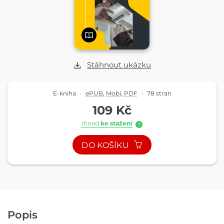
Stáhnout ukázku
E-kniha
·
ePUB
,
Mobi
,
PDF
·
78 stran
109 Kč
Ihned
ke stažení
?
DO KOŠÍKU
Popis