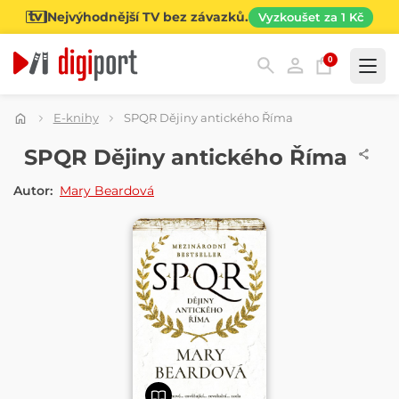
Nejvýhodnější TV bez závazků.
Vyzkoušet za 1 Kč
0
Kategorie
E-knihy
SPQR Dějiny antického Říma
E-KNIHA
SPQR Dějiny antického Říma
Autor:
Mary Beardová