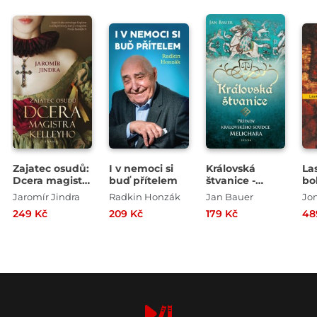
Zajatec osudů:
I v nemoci si
Královská
La
Dcera magistra
buď přítelem
štvanice -
bo
Kelleyho
Případy
Jaromír Jindra
Radkin Honzák
Jan Bauer
Jon
královského
249 Kč
209 Kč
179 Kč
48
soudce
Melichara