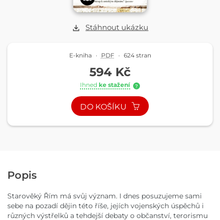
Stáhnout ukázku
E-kniha
·
PDF
·
624 stran
594 Kč
Ihned
ke stažení
?
DO KOŠÍKU
Popis
Starověký Řím má svůj význam. I dnes posuzujeme sami
sebe na pozadí dějin této říše, jejích vojenských úspěchů i
různých výstřelků a tehdejší debaty o občanství, terorismu