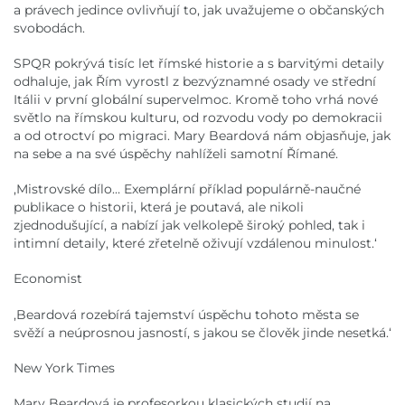
a právech jedince ovlivňují to, jak uvažujeme o občanských
svobodách.
SPQR pokrývá tisíc let římské historie a s barvitými detaily
odhaluje, jak Řím vyrostl z bezvýznamné osady ve střední
Itálii v první globální supervelmoc. Kromě toho vrhá nové
světlo na římskou kulturu, od rozvodu vody po demokracii
a od otroctví po migraci. Mary Beardová nám objasňuje, jak
na sebe a na své úspěchy nahlíželi samotní Římané.
,Mistrovské dílo… Exemplární příklad populárně-naučné
publikace o historii, která je poutavá, ale nikoli
zjednodušující, a nabízí jak velkolepě široký pohled, tak i
intimní detaily, které zřetelně oživují vzdálenou minulost.‘
Economist
,Beardová rozebírá tajemství úspěchu tohoto města se
svěží a neúprosnou jasností, s jakou se člověk jinde nesetká.‘
New York Times
Mary Beardová je profesorkou klasických studií na