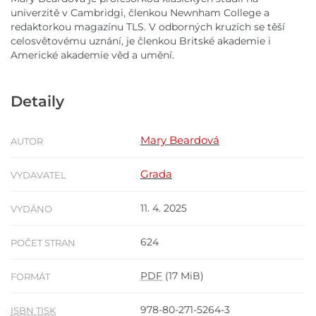
univerzitě v Cambridgi, členkou Newnham College a
redaktorkou magazínu TLS. V odborných kruzích se těší
celosvětovému uznání, je členkou Britské akademie i
Americké akademie věd a umění.
Detaily
Mary Beardová
AUTOR
Grada
VYDAVATEL
11. 4. 2025
VYDÁNO
624
POČET STRAN
PDF
(17 MiB)
FORMÁT
978-80-271-5264-3
ISBN TISK