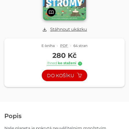
Stáhnout ukázku
E-kniha
·
PDF
·
64 stran
280 Kč
Ihned
ke stažení
?
DO KOŠÍKU
Popis
Naše planeta je pokrytá neuvěřitelným množstvím