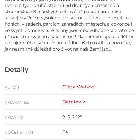
rozmanitých druhů stromů od drobných přízemních
stromečků z Kanárských ostrovů až po obří americké
sekvoje tyčící se vysoko nad ostatní. Najdete je v lesích, na
horách, v sadech, parcích, zahradách, městech, a dokonce i
ve svých domovech. Všechny jsou obdivuhodné, ale víte, co
přesně stromy jsou a jak rostou? Nahlédněte spolu s dětmi
do tajemného světa těchto nádherných rostlin a poznejte,
jak nesmírně důležité pro život na naší Zemi jsou.
Detaily
Olivia Watson
AUTOR
Bambook
VYDAVATEL
9. 5. 2025
VYDÁNO
64
POČET STRAN