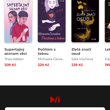
Supertajný
Počítám s
Zlatá značí
Le
seznam věcí
tebou
osud
Theo Addair
Michaela Červenková
Sára Vůchová
Ed
209 Kč
229 Kč
239 Kč
19
digiport.cz © 2026