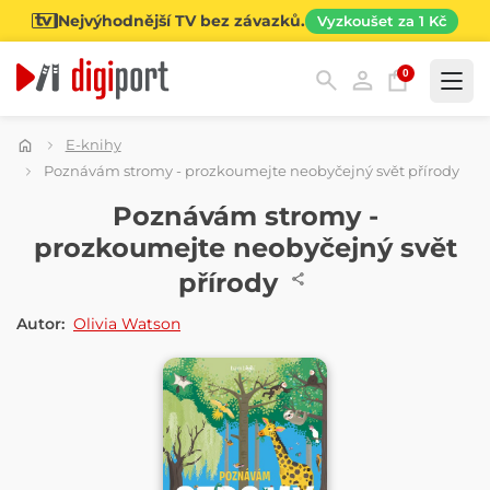
Nejvýhodnější TV bez závazků.
Vyzkoušet za 1 Kč
0
Kategorie
E-knihy
Poznávám stromy - prozkoumejte neobyčejný svět přírody
E-KNIHA
Poznávám stromy -
prozkoumejte neobyčejný svět
přírody
Autor:
Olivia Watson