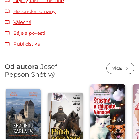
Dějiny, fakta a historie
Historické romány
Válečné
Báje a pověsti
Publicistika
Od autora
Josef
VÍCE
Pepson Snětivý