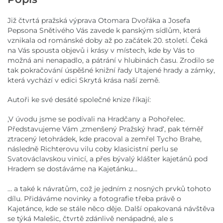
Již čtvrtá pražská výprava Otomara Dvořáka a Josefa
Pepsona Snětivého Vás zavede k panským sídlům, která
vznikala od románské doby až po začátek 20. století. Čeká
na Vás spousta objevů i krásy v místech, kde by Vás to
možná ani nenapadlo, a pátrání v hlubinách času. Zrodilo se
tak pokračování úspěšné knižní řady Utajené hrady a zámky,
která vychází v edici Skrytá krása naší země.
Autoři ke své desáté společné knize říkají:
,V úvodu jsme se podívali na Hradčany a Pohořelec.
Představujeme Vám ,zmenšený Pražský hrad‘, pak téměř
ztracený letohrádek, kde pracoval a zemřel Tycho Brahe,
následně Richterovu vilu coby klasicistní perlu se
Svatováclavskou vinicí, a přes bývalý klášter kajetánů pod
Hradem se dostáváme na Kajetánku…
… a také k návratům, což je jedním z nosných prvků tohoto
dílu. Přidáváme novinky a fotografie třeba právě o
Kajetánce, kde se stále něco děje. Další opakovaná návštěva
se týká Malešic, čtvrtě zdánlivě nenápadné, ale s