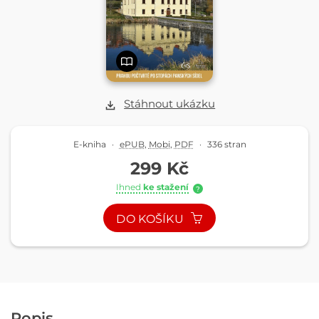
Stáhnout ukázku
E-kniha
·
ePUB
,
Mobi
,
PDF
·
336 stran
299 Kč
Ihned
ke stažení
?
DO KOŠÍKU
Popis