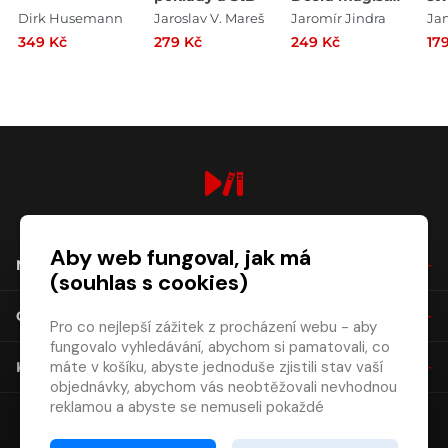
Kelleyho
Př
Dirk Husemann
Jaroslav V. Mareš
Jaromír Jindra
Ja
kr
349 Kč
279 Kč
249 Kč
17
so
Me
digiport.cz © 2026
Aby web fungoval, jak má
NÁKUP
(souhlas s cookies)
O SPOLEČNOSTI
Pro co nejlepší zážitek z procházení webu - aby
fungovalo vyhledávání, abychom si pamatovali, co
máte v košíku, abyste jednoduše zjistili stav vaší
KONTAKT
objednávky, abychom vás neobtěžovali nevhodnou
reklamou a abyste se nemuseli pokaždé
přihlašovat.