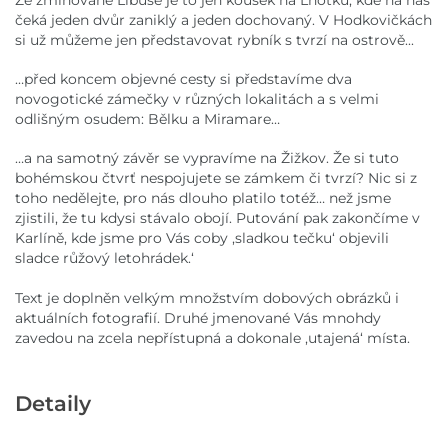
Ze zmiňované Libuše je to jen kousek na Lhotku, kde na nás
čeká jeden dvůr zaniklý a jeden dochovaný. V Hodkovičkách
si už můžeme jen představovat rybník s tvrzí na ostrově...
…před koncem objevné cesty si představíme dva
novogotické zámečky v různých lokalitách a s velmi
odlišným osudem: Bělku a Miramare…
…a na samotný závěr se vypravíme na Žižkov. Že si tuto
bohémskou čtvrť nespojujete se zámkem či tvrzí? Nic si z
toho nedělejte, pro nás dlouho platilo totéž… než jsme
zjistili, že tu kdysi stávalo obojí. Putování pak zakončíme v
Karlíně, kde jsme pro Vás coby ,sladkou tečku‘ objevili
sladce růžový letohrádek.‘
Text je doplněn velkým množstvím dobových obrázků i
aktuálních fotografií. Druhé jmenované Vás mnohdy
zavedou na zcela nepřístupná a dokonale ,utajená‘ místa.
Detaily