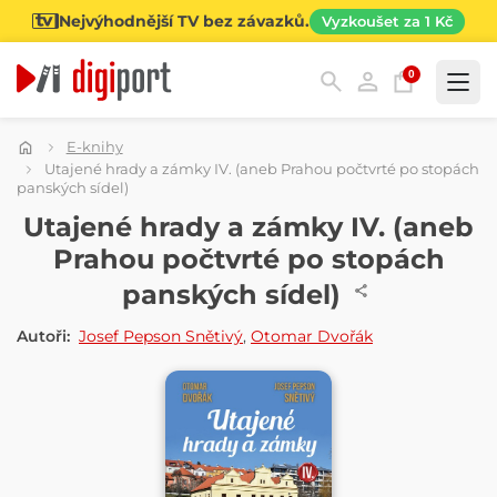
Nejvýhodnější TV bez závazků.
Vyzkoušet za 1 Kč
0
Kategorie
E-knihy
Utajené hrady a zámky IV. (aneb Prahou počtvrté po stopách
panských sídel)
E-KNIHA
Utajené hrady a zámky IV. (aneb
Prahou počtvrté po stopách
panských sídel)
Autoři:
Josef Pepson Snětivý
,
Otomar Dvořák