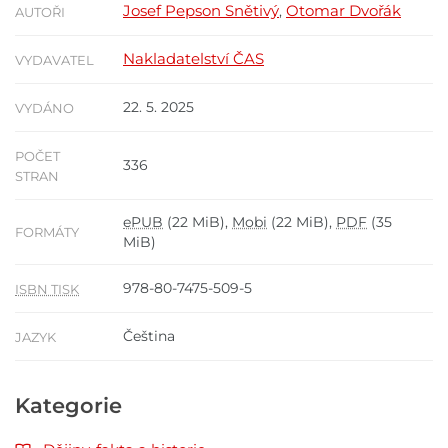
Josef Pepson Snětivý
Otomar Dvořák
,
AUTOŘI
Nakladatelství ČAS
VYDAVATEL
22. 5. 2025
VYDÁNO
POČET
336
STRAN
ePUB
(22 MiB),
Mobi
(22 MiB),
PDF
(35
FORMÁTY
MiB)
978-80-7475-509-5
ISBN TISK
Čeština
JAZYK
Kategorie