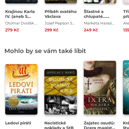
Krajinou Karla
Příběh svatého
Šťastné a
Tř
IV. (aneb S
Václava
chlupaté…
př
Otcem vlasti
Vánoce!
Otomar Dvořák , Josef Pepson Snětivý
Josef Pepson Snětivý , Otomar Dvořák
Markéta Harasimová , Josef Pepson Snětivý , Petra Nachtmanová
Prahou,
279 Kč
299 Kč
249 Kč
13
Čechami a
Moravou)
Mohlo by se vám také líbit
Ledoví piráti
Nacistické
Zajatec osudů:
Kr
poklady a StB
Dcera magistra
št