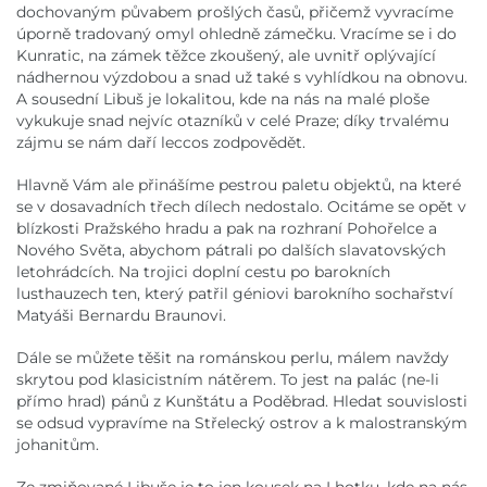
dochovaným půvabem prošlých časů, přičemž vyvracíme
úporně tradovaný omyl ohledně zámečku. Vracíme se i do
Kunratic, na zámek těžce zkoušený, ale uvnitř oplývající
nádhernou výzdobou a snad už také s vyhlídkou na obnovu.
A sousední Libuš je lokalitou, kde na nás na malé ploše
vykukuje snad nejvíc otazníků v celé Praze; díky trvalému
zájmu se nám daří leccos zodpovědět.
Hlavně Vám ale přinášíme pestrou paletu objektů, na které
se v dosavadních třech dílech nedostalo. Ocitáme se opět v
blízkosti Pražského hradu a pak na rozhraní Pohořelce a
Nového Světa, abychom pátrali po dalších slavatovských
letohrádcích. Na trojici doplní cestu po barokních
lusthauzech ten, který patřil géniovi barokního sochařství
Matyáši Bernardu Braunovi.
Dále se můžete těšit na románskou perlu, málem navždy
skrytou pod klasicistním nátěrem. To jest na palác (ne-li
přímo hrad) pánů z Kunštátu a Poděbrad. Hledat souvislosti
se odsud vypravíme na Střelecký ostrov a k malostranským
johanitům.