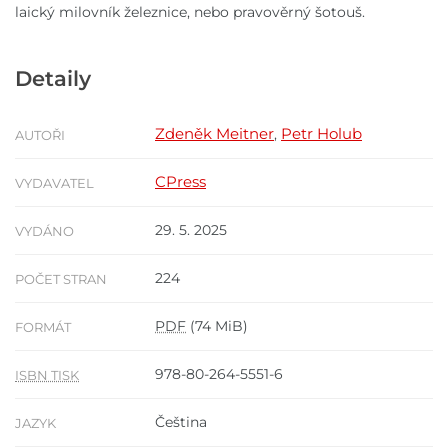
laický milovník železnice, nebo pravověrný šotouš.
Detaily
Zdeněk Meitner
Petr Holub
,
AUTOŘI
CPress
VYDAVATEL
29. 5. 2025
VYDÁNO
224
POČET STRAN
PDF
(74 MiB)
FORMÁT
978-80-264-5551-6
ISBN TISK
Čeština
JAZYK