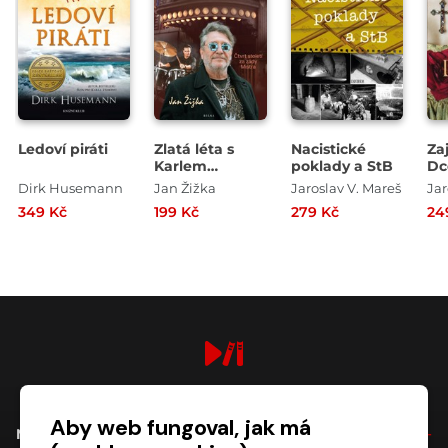
Ledoví piráti
Zlatá léta s
Nacistické
Za
Karlem
poklady a StB
Dc
Gottem - Čtvrt
Ke
Dirk Husemann
Jan Žižka
Jaroslav V. Mareš
Jar
století za zády
349 Kč
199 Kč
279 Kč
24
Mistra
digiport.cz © 2026
Aby web fungoval, jak má
NÁKUP