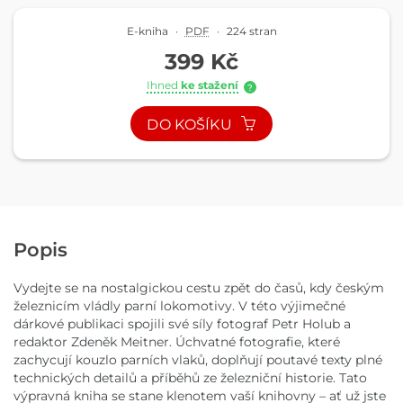
E-kniha
·
PDF
·
224 stran
399 Kč
Ihned
ke stažení
?
DO KOŠÍKU
Popis
Vydejte se na nostalgickou cestu zpět do časů, kdy českým
železnicím vládly parní lokomotivy. V této výjimečné
dárkové publikaci spojili své síly fotograf Petr Holub a
redaktor Zdeněk Meitner. Úchvatné fotografie, které
zachycují kouzlo parních vlaků, doplňují poutavé texty plné
technických detailů a příběhů ze železniční historie. Tato
výpravná kniha se stane klenotem vaší knihovny – ať už jste