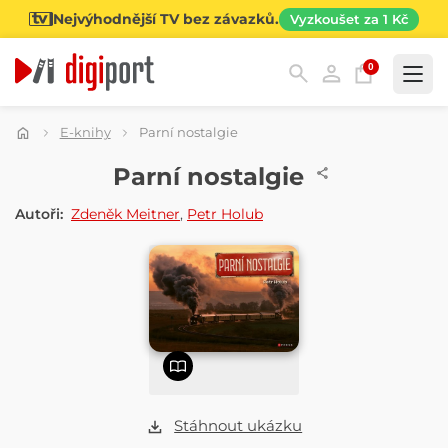
Nejvýhodnější TV bez závazků.
Vyzkoušet za 1 Kč
0
Kategorie
E-knihy
Parní nostalgie
E-KNIHA
Parní nostalgie
Autoři:
Zdeněk Meitner
,
Petr Holub
Stáhnout ukázku