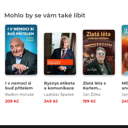
Mohlo by se vám také líbit
I v nemoci si
Byznys etiketa
Zlatá léta s
Mil
buď přítelem
a komunikace
Karlem
an
Gottem - Čtvrt
Ko
Radkin Honzák
Ladislav Špaček
Jan Žižka
Jar
století za zády
209 Kč
349 Kč
199 Kč
24
Mistra