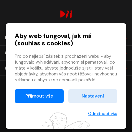
digiport.cz © 2026
Aby web fungoval, jak má
NÁKUP
(souhlas s cookies)
O SPOLEČNOSTI
Pro co nejlepší zážitek z procházení webu - aby
fungovalo vyhledávání, abychom si pamatovali, co
máte v košíku, abyste jednoduše zjistili stav vaší
KONTAKT
objednávky, abychom vás neobtěžovali nevhodnou
reklamou a abyste se nemuseli pokaždé
přihlašovat.
Proto od vás potřebujeme souhlas se
Přijmout vše
Nastavení
zpracováním souborů cookies
, tj. malých souborů,
které se dočasně ukládají ve vašem prohlížeči.
Děkujeme, že nám ho dáte a pomůžete nám tak
Odmítnout vše
web zlepšovat.