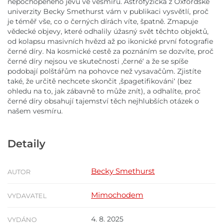
nepochopeného jevu ve vesmíru. Astrofyzička z Oxfordské
univerzity Becky Smethurst vám v publikaci vysvětlí, proč
je téměř vše, co o černých dírách víte, špatně. Zmapuje
vědecké objevy, které odhalily úžasný svět těchto objektů,
od kolapsu masivních hvězd až po ikonické první fotografie
černé díry. Na kosmické cestě za poznáním se dozvíte, proč
černé díry nejsou ve skutečnosti ,černé‘ a že se spíše
podobají polštářům na pohovce než vysavačům. Zjistíte
také, že určitě nechcete skončit ,špagetifikováni‘ (bez
ohledu na to, jak zábavně to může znít), a odhalíte, proč
černé díry obsahují tajemství těch nejhlubších otázek o
našem vesmíru.
Detaily
Becky Smethurst
AUTOR
Mimochodem
VYDAVATEL
4. 8. 2025
VYDÁNO