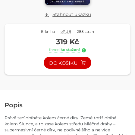
Stáhnout ukázku
E-kniha
·
ePUB
·
288 stran
319 Kč
Ihned
ke stažení
?
DO KOŠÍKU
Popis
Právě teď obíháte kolem černé díry. Země totiž obíhá
kolem Slunce, a to zase kolem středu Mléčné dráhy –
supermasivní černé díry, nejpodivnějšího a nejvíce