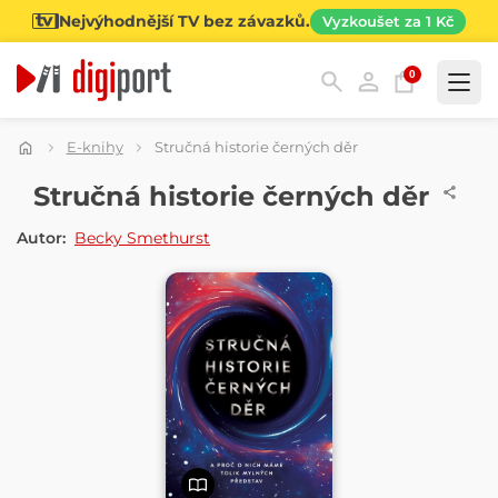
Nejvýhodnější TV bez závazků.
Vyzkoušet za 1 Kč
0
Kategorie
E-knihy
Stručná historie černých děr
E-KNIHA
Stručná historie černých děr
Autor:
Becky Smethurst