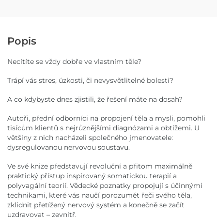
Popis
Necítíte se vždy dobře ve vlastním těle?
Trápí vás stres, úzkosti, či nevysvětlitelné bolesti?
A co kdybyste dnes zjistili, že řešení máte na dosah?
Autoři, přední odborníci na propojení těla a mysli, pomohli
tisícům klientů s nejrůznějšími diagnózami a obtížemi. U
většiny z nich nacházeli společného jmenovatele:
dysregulovanou nervovou soustavu.
Ve své knize představují revoluční a přitom maximálně
praktický přístup inspirovaný somatickou terapií a
polyvagální teorií. Vědecké poznatky propojují s účinnými
technikami, které vás naučí porozumět řeči svého těla,
zklidnit přetížený nervový systém a konečně se začít
uzdravovat – zevnitř.