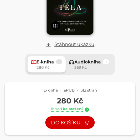
Stáhnout ukázku
E-kniha
Audiokniha
1
1
280 Kč
369 Kč
E-kniha
·
ePUB
·
312 stran
280 Kč
Ihned
ke stažení
?
DO KOŠÍKU