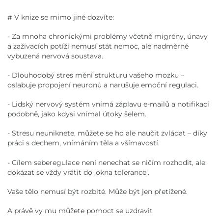
# V knize se mimo jiné dozvíte:
- Za mnoha chronickými problémy včetně migrény, únavy
a zažívacích potíží nemusí stát nemoc, ale nadměrně
vybuzená nervová soustava.
- Dlouhodobý stres mění strukturu vašeho mozku –
oslabuje propojení neuronů a narušuje emoční regulaci.
- Lidský nervový systém vnímá záplavu e-mailů a notifikací
podobně, jako kdysi vnímal útoky šelem.
- Stresu neuniknete, můžete se ho ale naučit zvládat – díky
práci s dechem, vnímáním těla a všímavostí.
- Cílem seberegulace není nenechat se ničím rozhodit, ale
dokázat se vždy vrátit do ,okna tolerance‘.
Vaše tělo nemusí být rozbité. Může být jen přetížené.
A právě vy mu můžete pomoct se uzdravit