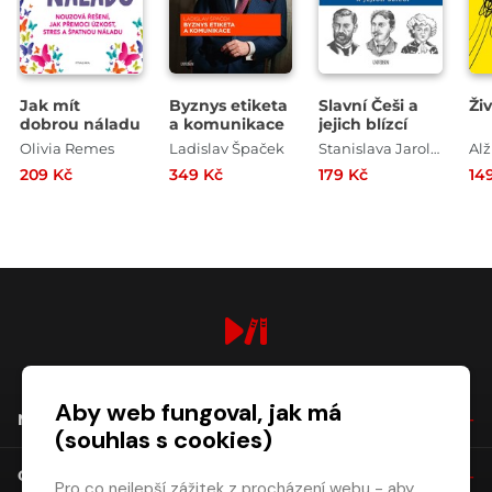
Jak mít
Byznys etiketa
Slavní Češi a
Ži
dobrou náladu
a komunikace
jejich blízcí
Olivia Remes
Ladislav Špaček
Stanislava Jarolímková
209 Kč
349 Kč
179 Kč
14
digiport.cz © 2026
Aby web fungoval, jak má
NÁKUP
(souhlas s cookies)
O SPOLEČNOSTI
Pro co nejlepší zážitek z procházení webu - aby