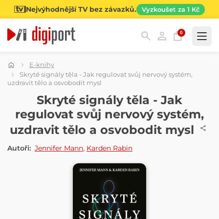
Nejvýhodnější TV bez závazků.
Vyzkoušet za 1 Kč
0
Kategorie
E-knihy
Skryté signály těla - Jak regulovat svůj nervový systém,
uzdravit tělo a osvobodit mysl
E-KNIHA
Skryté signály těla - Jak
regulovat svůj nervový systém,
uzdravit tělo a osvobodit mysl
Autoři:
Jennifer Mann
,
Karden Rabin