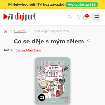
Nejvýhodnější TV bez závazků.
Vyzkoušet za 1 Kč
0
Kategorie
E-knihy
Co se děje s mým tělem
E-KNIHA
Co se děje s mým tělem
Autor:
Giulia Marchesi