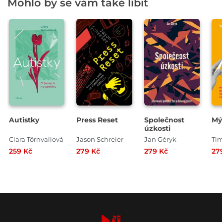
Mohlo by se vám také líbit
Autistky
Press Reset
Společnost
Mýt
úzkosti
Clara Törnvallová
Jason Schreier
Jan Géryk
Ti
259 Kč
279 Kč
279 Kč
27