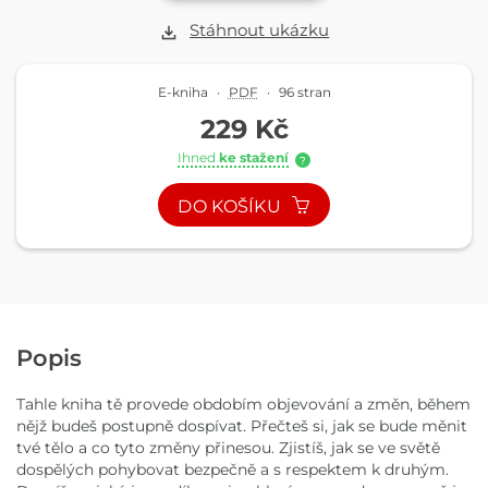
Stáhnout ukázku
E-kniha
·
PDF
·
96 stran
229 Kč
Ihned
ke stažení
?
DO KOŠÍKU
Popis
Tahle kniha tě provede obdobím objevování a změn, během
nějž budeš postupně dospívat. Přečteš si, jak se bude měnit
tvé tělo a co tyto změny přinesou. Zjistíš, jak se ve světě
dospělých pohybovat bezpečně a s respektem k druhým.