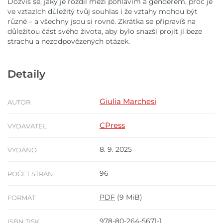
Dozvíš se, jaký je rozdíl mezi pohlavím a genderem, proč je
ve vztazích důležitý tvůj souhlas i že vztahy mohou být
různé – a všechny jsou si rovné. Zkrátka se připravíš na
důležitou část svého života, aby bylo snazší projít jí beze
strachu a nezodpovězených otázek.
Detaily
Giulia Marchesi
AUTOR
CPress
VYDAVATEL
8. 9. 2025
VYDÁNO
96
POČET STRAN
PDF
(9 MiB)
FORMÁT
978-80-264-5671-1
ISBN TISK