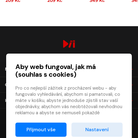
209 Kč
209 Kč
349 Kč
34
digiport.cz © 2026
Aby web fungoval, jak má
NÁKUP
(souhlas s cookies)
O SPOLEČNOSTI
Pro co nejlepší zážitek z procházení webu - aby
fungovalo vyhledávání, abychom si pamatovali, co
máte v košíku, abyste jednoduše zjistili stav vaší
KONTAKT
objednávky, abychom vás neobtěžovali nevhodnou
reklamou a abyste se nemuseli pokaždé
přihlašovat.
Proto od vás potřebujeme souhlas se
Přijmout vše
Nastavení
zpracováním souborů cookies
, tj. malých souborů,