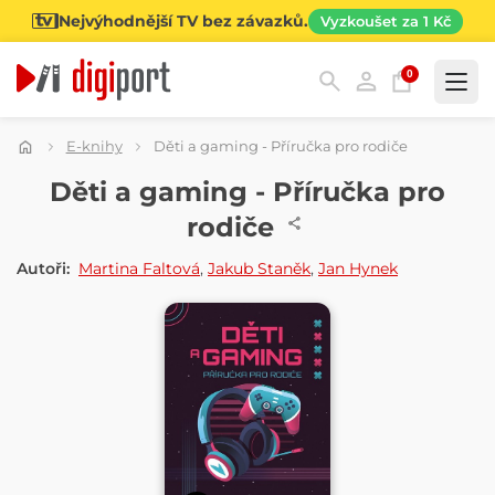
Nejvýhodnější TV bez závazků.
Vyzkoušet za 1 Kč
0
Kategorie
E-knihy
Děti a gaming - Příručka pro rodiče
E-KNIHA
Děti a gaming - Příručka pro
rodiče
Autoři:
Martina Faltová
,
Jakub Staněk
,
Jan Hynek