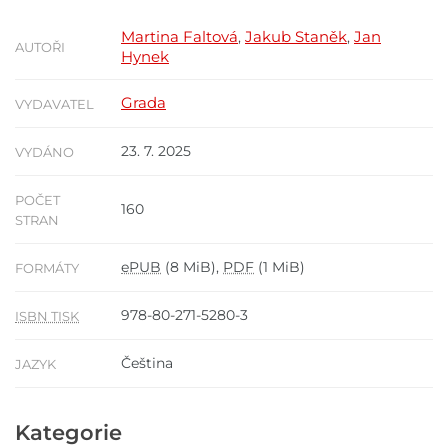
Martina Faltová
Jakub Staněk
Jan
,
,
AUTOŘI
Hynek
Grada
VYDAVATEL
23. 7. 2025
VYDÁNO
POČET
160
STRAN
ePUB
(8 MiB),
PDF
(1 MiB)
FORMÁTY
978-80-271-5280-3
ISBN TISK
Čeština
JAZYK
Kategorie