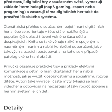
představují digitální hry v současném světě, vymezují
základní terminologii (např. gaming, esport nebo
progaming) a zasazují téma digitálních her také do
prostředí školského systému.
Čtenář získá přehled o současném pojetí hraní digitálních
her a lépe se zorientuje v této stále rozšířenější a
populárnější oblasti trávení volného času dětí a
dospívajících. Kniha se také věnuje rizikům spojeným s
nadměrným hraním a nabízí konkrétní doporučení, jak v
takových situacích postupovat a na koho se v případě
patologického hraní obrátit.
Příručka obsahuje praktické tipy a příklady efektivní
komunikace s dětmi o hraní digitálních her a nabízí
možnosti, jak je využít k osobnostnímu a sociálnímu rozvoji
dítěte. Autoři také vyvracejí časté mýty týkající se hraní
videoher a odpovídají na nejčastější otázky rodičů spojené s
herním světem jejich dětí.
Detaily