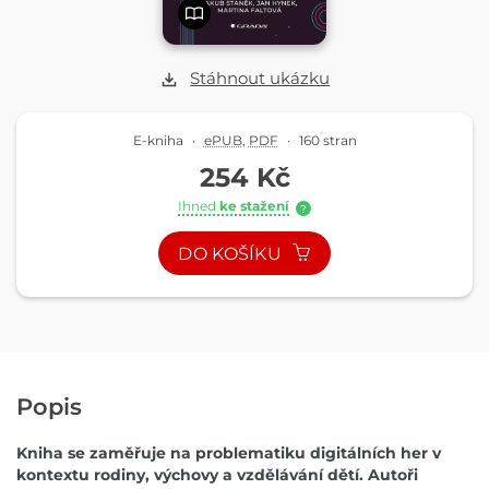
Stáhnout ukázku
E-kniha
·
ePUB
,
PDF
·
160 stran
254 Kč
Ihned
ke stažení
?
DO KOŠÍKU
Popis
Kniha se zaměřuje na problematiku digitálních her v
kontextu rodiny, výchovy a vzdělávání dětí. Autoři