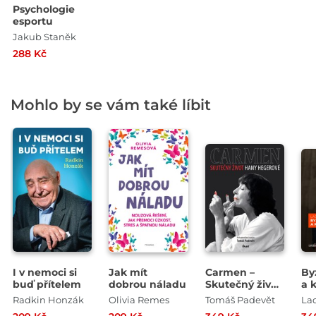
Psychologie
esportu
Jakub Staněk
288 Kč
Mohlo by se vám také líbit
I v nemoci si
Jak mít
Carmen –
By
buď přítelem
dobrou náladu
Skutečný život
a 
Hany
Radkin Honzák
Olivia Remes
Tomáš Padevět
Lad
Hegerové