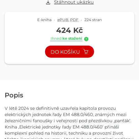
Stáhnout ukázku
E-kniha
·
ePUB
,
PDF
·
224 stran
424 Kč
Ihned
ke stažení
?
DO KOŠÍKU
Popis
V létě 2024 se definitivně uzavřela kapitola provozu
elektrických jednotek řady EM 488.0/460, známých mezi
železničními fanoušky i veřejností pod přezdívkou ,panťák‘.
Kniha ,Elektrické jednotky řady EM 488.0/460‘ přináší
komplexní pohled na historii, techniku a provozní život