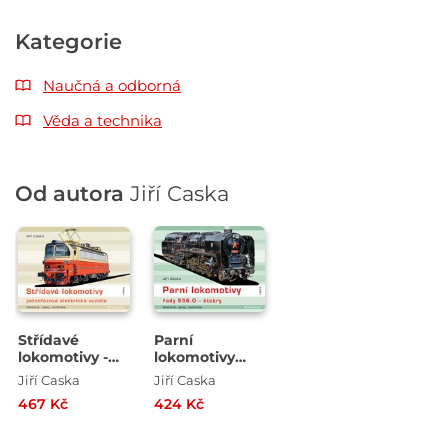
Kategorie
Naučná a odborná
Věda a technika
Od autora
Jiří Caska
Střídavé
Parní
lokomotivy -
lokomotivy
jednofázová
řady 556.0 -
Jiří Caska
Jiří Caska
elektrická
štokry
467 Kč
424 Kč
vozidla