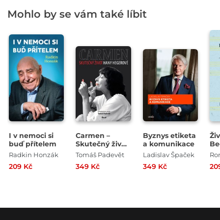
Mohlo by se vám také líbit
I v nemoci si
Carmen –
Byznys etiketa
Ži
buď přítelem
Skutečný život
a komunikace
Be
Hany
Radkin Honzák
Tomáš Padevět
Ladislav Špaček
Ro
Hegerové
209 Kč
349 Kč
349 Kč
20