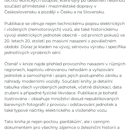
těchto ikonických souprav, které byly po desetiletí nedílnou
součástí příměstské i meziměstské dopravy v
Československu a později v Česku a na Slovensku.
Publikace se věnuje nejen technickému popisu elektrických
i vložených (nemotorových) vozů, ale také historickému
vývoji elektrických jednotek obecně – od prvních pokusů ve
20. letech 20. století po masivní nasazení v poválečném
období. Důraz je kladen na vývoj, sériovou výrobu i specifika
jednotlivých výrobních sérií.
Čtenář v knize najde přehled provozního nasazení v různých
regionech, kapitolu věnovanou nehodám a vyřazování
jednotek a samozřejmě i popis jejich postupného zániku a
náhrady moderními vozidly. Součástí knihy je detailní
tabulka všech vyrobených jednotek, včetně dislokací, data
zrušení a případné fyzické likvidace. Publikace je bohatě
ilustrována – obsahuje množství dosud nepublikovaných
barevných fotografií z provozu i odstavování jednotek a
také typové náčrtky elektrického a vloženého vozu.
Tato kniha je nejen poctou ,panťákům‘, ale i cenným
dokumentem pro všechny zájemce o železniční historii a