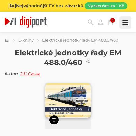
Nejvýhodnější TV bez závazků.
Vyzkoušet za 1 Kč
0
Kategorie
E-knihy
Elektrické jednotky řady EM 488.0/460
E-KNIHA
Elektrické jednotky řady EM
488.0/460
Autor:
Jiří Caska