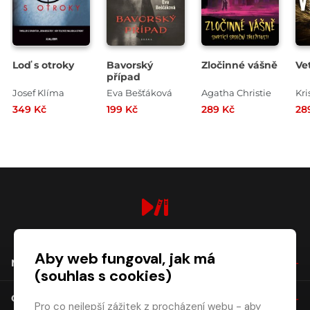
Loď s otroky
Bavorský
Zločinné vášně
Ve
případ
Josef Klíma
Eva Bešťáková
Agatha Christie
Kri
349 Kč
199 Kč
289 Kč
28
digiport.cz © 2026
Aby web fungoval, jak má
NÁKUP
(souhlas s cookies)
O SPOLEČNOSTI
Pro co nejlepší zážitek z procházení webu - aby