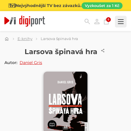
Nejvýhodnější TV bez závazků.
Vyzkoušet za 1 Kč
0
Kategorie
E-knihy
Larsova špinavá hra
E-KNIHA
Larsova špinavá hra
Autor:
Daniel Gris