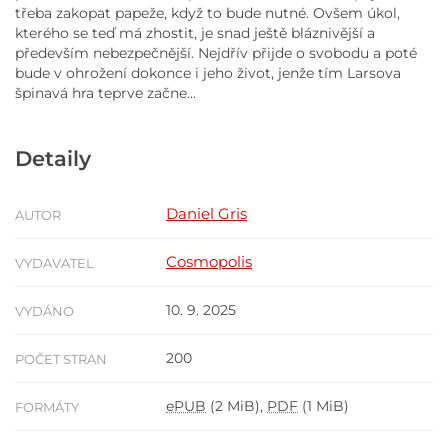
třeba zakopat papeže, když to bude nutné. Ovšem úkol,
kterého se teď má zhostit, je snad ještě bláznivější a
především nebezpečnější. Nejdřív přijde o svobodu a poté
bude v ohrožení dokonce i jeho život, jenže tím Larsova
špinavá hra teprve začne...
Detaily
Daniel Gris
AUTOR
Cosmopolis
VYDAVATEL
10. 9. 2025
VYDÁNO
200
POČET STRAN
ePUB
(2 MiB),
PDF
(1 MiB)
FORMÁTY