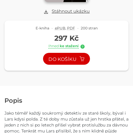
Stáhnout ukázku
E-kniha
·
ePUB
,
PDF
·
200 stran
297 Kč
Ihned
ke stažení
?
DO KOŠÍKU
Popis
Jako téměř každý soukromý detektiv ze staré školy, býval i
Lars kdysi polda. Z té doby mu zůstala už jen hrstka přátel, a
jeden z nich si po letech přišel vybrat protislužbu za dávnou
pomoc. Tenkrát mu Lars přislíbil, že s ním klidně půjde