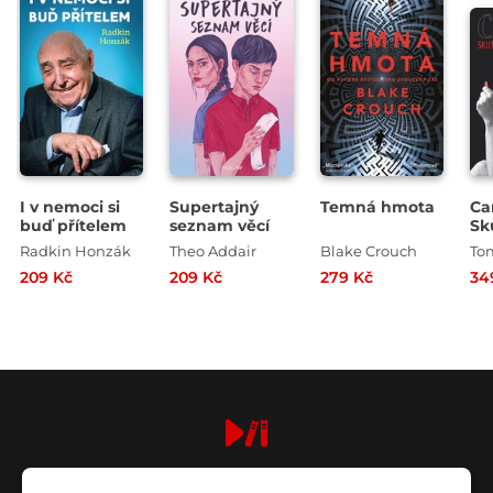
I v nemoci si
Supertajný
Temná hmota
Ca
buď přítelem
seznam věcí
Sk
Ha
Radkin Honzák
Theo Addair
Blake Crouch
To
He
209 Kč
209 Kč
279 Kč
34
digiport.cz © 2026