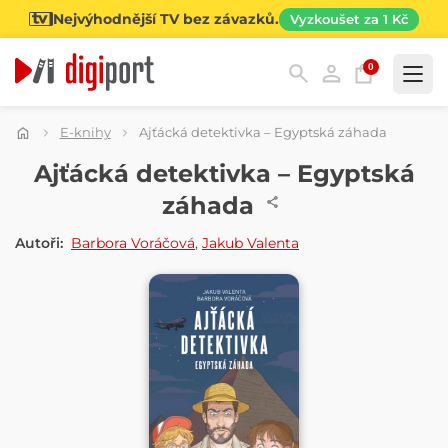
Nejvýhodnější TV bez závazků.
Vyzkoušet za 1 Kč
0
Kategorie
E-knihy
Ajťácká detektivka – Egyptská záhada
E-KNIHA
Ajťácká detektivka – Egyptská
záhada
Autoři:
Barbora Voráčová
,
Jakub Valenta