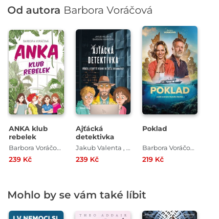
Od autora
Barbora Voráčová
ANKA klub
Ajťácká
Poklad
rebelek
detektivka
Barbora Voráčová
Jakub Valenta , Barbora Voráčová
Barbora Voráčová , Rudolf Havlík
239 Kč
239 Kč
219 Kč
Mohlo by se vám také líbit