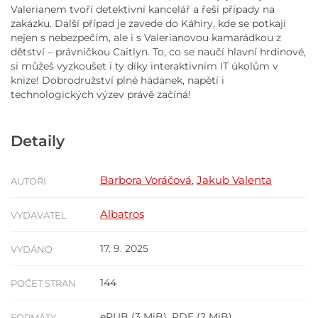
Valerianem tvoří detektivní kancelář a řeší případy na
zakázku. Další případ je zavede do Káhiry, kde se potkají
nejen s nebezpečím, ale i s Valerianovou kamarádkou z
dětství – právničkou Caitlyn. To, co se naučí hlavní hrdinové,
si můžeš vyzkoušet i ty díky interaktivním IT úkolům v
knize! Dobrodružství plné hádanek, napětí i
technologických výzev právě začíná!
Detaily
Barbora Voráčová
Jakub Valenta
,
AUTOŘI
Albatros
VYDAVATEL
17. 9. 2025
VYDÁNO
144
POČET STRAN
ePUB
(3 MiB),
PDF
(2 MiB)
FORMÁTY