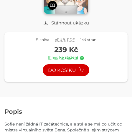
Stáhnout ukázku
E-kniha
·
ePUB
,
PDF
·
144 stran
239 Kč
Ihned
ke stažení
?
DO KOŠÍKU
Popis
Sofie není žádná IT začátečnice, ale stále se má co učit od
mistra virtuálního světa Bena. Společně s jejím strýcem