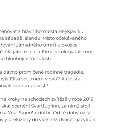
těhovat z hlavního města Reykjavíku
na západě Islandu. Místo očekávaného
etřování záhadného úmrtí u dvojice
ě žila jako malá, a Elma s kolegy tak musí
co hlouběji v minulosti.
 a dávno promlčené rodinné tragédie,
byla Elísabet trnem v oku? A co jsou
hovali dobrou pověst?
é kroky na schodech zvítězil v roce 2018
získal ocenění Svartfuglinn, za nímž stojí
n a Yrsa Sigurðardóttir. Od té doby už se
yly přeloženy do více než dvaceti jazyků a