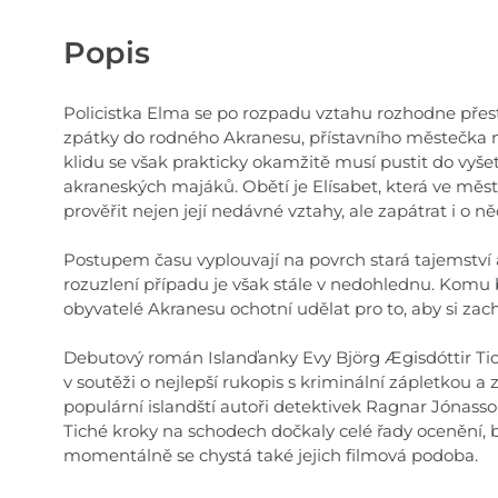
Popis
Policistka Elma se po rozpadu vztahu rozhodne přes
zpátky do rodného Akranesu, přístavního městečka 
klidu se však prakticky okamžitě musí pustit do vyš
akraneských majáků. Obětí je Elísabet, která ve měst
prověřit nejen její nedávné vztahy, ale zapátrat i o ně
Postupem času vyplouvají na povrch stará tajemství
rozuzlení případu je však stále v nedohlednu. Komu 
obyvatelé Akranesu ochotní udělat pro to, aby si zac
Debutový román Islanďanky Evy Björg Ægisdóttir Tich
v soutěži o nejlepší rukopis s kriminální zápletkou a 
populární islandští autoři detektivek Ragnar Jónasso
Tiché kroky na schodech dočkaly celé řady ocenění, b
momentálně se chystá také jejich filmová podoba.