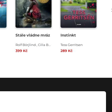
Stále vládne mráz
Instinkt
Poi
po
Rolf Börjlind , Cilla Börjlind
Tess Gerritsen
Aga
399 Kč
289 Kč
299
KONTAKT
info@digiport.cz