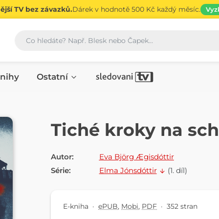
jší TV bez závazků.
Dárek v hodnotě 500 Kč každý měsíc.
Vyz
Vyhledávání
nihy
Ostatní
E-KNIHA
Tiché kroky na sc
Autor:
Eva Björg Ægisdóttir
Série:
Elma Jónsdóttir
(1. díl)
E-kniha
·
ePUB
,
Mobi
,
PDF
·
352 stran