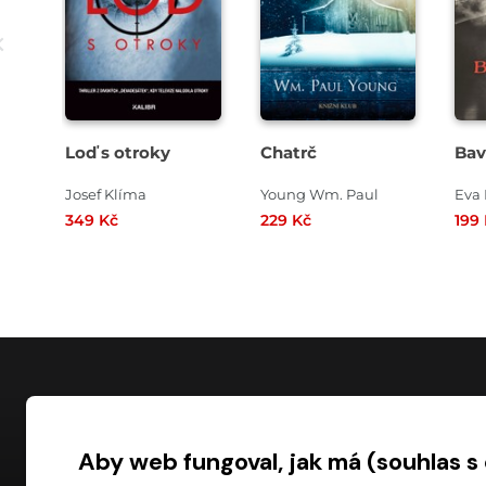
Loď s otroky
Chatrč
Bav
Josef Klíma
Young Wm. Paul
Eva
349 Kč
229 Kč
199
NÁKUP
Aby web fungoval, jak má (souhlas s
Časté dotazy