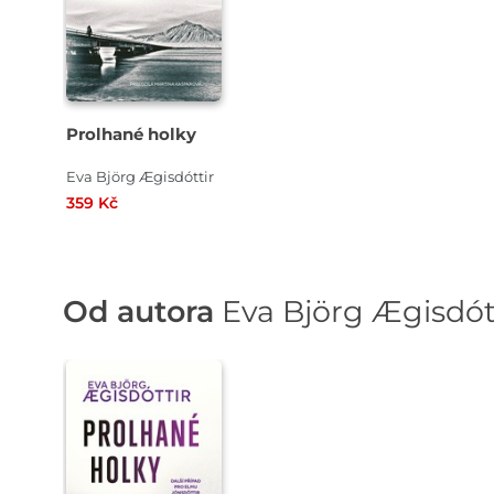
Prolhané holky
Eva Björg Ægisdóttir
359 Kč
Od autora
Eva Björg Ægisdót