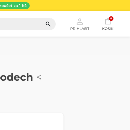
koušet za 1 Kč
0
PŘIHLÁSIT
KOŠÍK
hodech