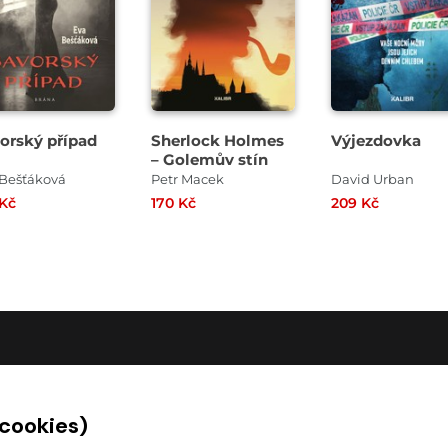
orský případ
Sherlock Holmes
Výjezdovka
– Golemův stín
 Bešťáková
Petr Macek
David Urban
 Kč
170 Kč
209 Kč
O SPOLEČNOSTI
 cookies)
O nás