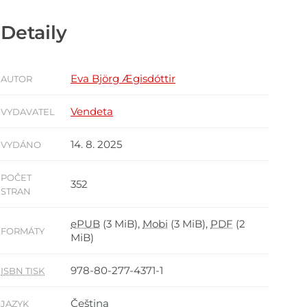
Detaily
Eva Björg Ægisdóttir
AUTOR
Vendeta
VYDAVATEL
14. 8. 2025
VYDÁNO
POČET
352
STRAN
ePUB
(3 MiB),
Mobi
(3 MiB),
PDF
(2
FORMÁTY
MiB)
978-80-277-4371-1
ISBN TISK
Čeština
JAZYK