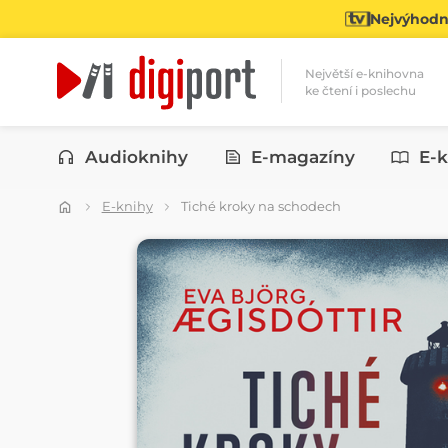
Nejvýhodně
Největší e-knihovna
ke čtení i poslechu
Kategorie
Audioknihy
E-magazíny
E-k
E-knihy
Tiché kroky na schodech