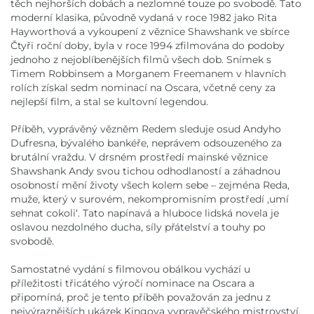
těch nejhorších dobách a nezlomné touze po svobodě. Tato
moderní klasika, původně vydaná v roce 1982 jako Rita
Hayworthová a vykoupení z věznice Shawshank ve sbírce
Čtyři roční doby, byla v roce 1994 zfilmována do podoby
jednoho z nejoblíbenějších filmů všech dob. Snímek s
Timem Robbinsem a Morganem Freemanem v hlavních
rolích získal sedm nominací na Oscara, včetně ceny za
nejlepší film, a stal se kultovní legendou.
Příběh, vyprávěný vězněm Redem sleduje osud Andyho
Dufresna, bývalého bankéře, neprávem odsouzeného za
brutální vraždu. V drsném prostředí mainské věznice
Shawshank Andy svou tichou odhodlaností a záhadnou
osobností mění životy všech kolem sebe – zejména Reda,
muže, který v surovém, nekompromisním prostředí ,umí
sehnat cokoli‘. Tato napínavá a hluboce lidská novela je
oslavou nezdolného ducha, síly přátelství a touhy po
svobodě.
Samostatné vydání s filmovou obálkou vychází u
příležitosti třicátého výročí nominace na Oscara a
připomíná, proč je tento příběh považován za jednu z
nejvýraznějších ukázek Kingova vypravěčského mistrovství.