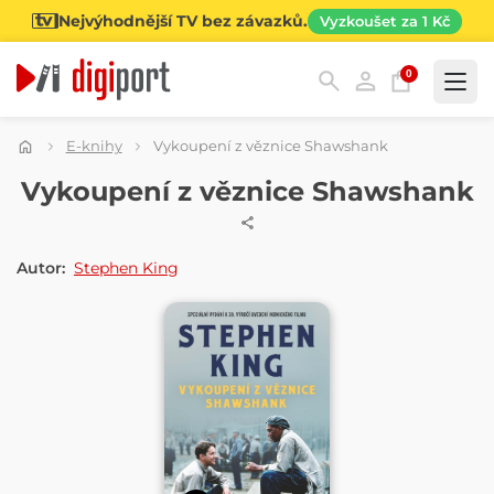
Nejvýhodnější TV bez závazků.
Vyzkoušet za 1 Kč
0
Kategorie
E-knihy
Vykoupení z věznice Shawshank
E-KNIHA
Vykoupení z věznice Shawshank
Autor:
Stephen King