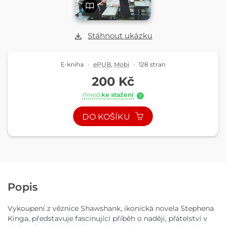
Stáhnout ukázku
E-kniha
·
ePUB
,
Mobi
·
128 stran
200 Kč
Ihned
ke stažení
?
DO KOŠÍKU
Popis
Vykoupení z věznice Shawshank, ikonická novela Stephena
Kinga, představuje fascinující příběh o naději, přátelství v