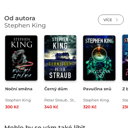
Od autora
VÍCE
Stephen King
Noční směna
Černý dům
Pavučina snů
Z 
Stephen King
Peter Straub , Stephen King
Stephen King
St
300 Kč
340 Kč
320 Kč
23
Mohlo by se vám také líbit