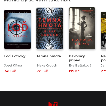
Loď s otroky
Temná hmota
Bavorský
Na
případ
po
Josef Klíma
Blake Crouch
Eva Bešťáková
Jar
349 Kč
279 Kč
199 Kč
27