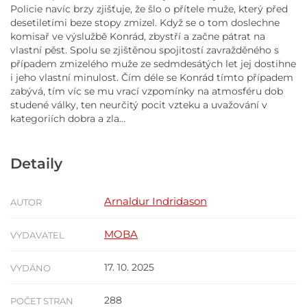
Policie navíc brzy zjišťuje, že šlo o přítele muže, který před
desetiletími beze stopy zmizel. Když se o tom doslechne
komisař ve výslužbě Konrád, zbystří a začne pátrat na
vlastní pěst. Spolu se zjištěnou spojitostí zavražděného s
případem zmizelého muže ze sedmdesátých let jej dostihne
i jeho vlastní minulost. Čím déle se Konrád tímto případem
zabývá, tím víc se mu vrací vzpomínky na atmosféru dob
studené války, ten neurčitý pocit vzteku a uvažování v
kategoriích dobra a zla…
Detaily
Arnaldur Indridason
AUTOR
MOBA
VYDAVATEL
17. 10. 2025
VYDÁNO
288
POČET STRAN