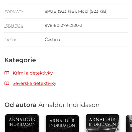
ePUB
(923 kiB),
Mobi
(923 kiB)
FORMÁTY
978-80-279-2100-3
ISBN TISK
Čeština
JAZYK
Kategorie
Krimi a detektivky
Severské detektivky
Od autora
Arnaldur Indridason