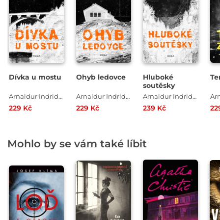
Dívka u mostu
Ohyb ledovce
Hluboké
Te
soutěsky
Arnaldur Indridason
Arnaldur Indridason
Arnaldur Indridason
229 Kč
229 Kč
239 Kč
22
Mohlo by se vám také líbit