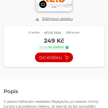
Stáhnout ukázku
E-kniha
·
ePUB
,
Mobi
·
288 stran
249 Kč
Ihned
ke stažení
?
DO KOŠÍKU
Popis
U jezera Hafravatn nedaleko Reykjavíku je nalezen mrtvý
turista s proraženou lebkou. Je zjevné, že byl zavražděn.