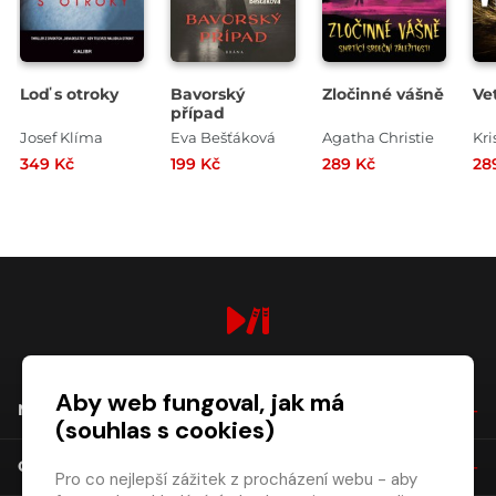
Loď s otroky
Bavorský
Zločinné vášně
Ve
případ
Josef Klíma
Eva Bešťáková
Agatha Christie
Kri
349 Kč
199 Kč
289 Kč
28
digiport.cz © 2026
Aby web fungoval, jak má
NÁKUP
(souhlas s cookies)
O SPOLEČNOSTI
Pro co nejlepší zážitek z procházení webu - aby