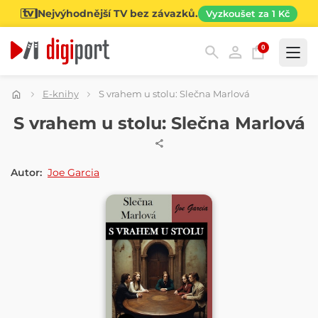
Nejvýhodnější TV bez závazků.
Vyzkoušet za 1 Kč
0
Kategorie
E-knihy
S vrahem u stolu: Slečna Marlová
E-KNIHA
S vrahem u stolu: Slečna Marlová
Autor:
Joe Garcia