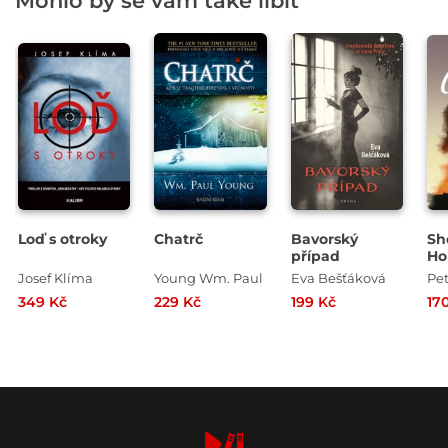
Mohlo by se vám také líbit
Loď s otroky
Chatrč
Bavorský
Sh
případ
Ho
Go
Josef Klíma
Young Wm. Paul
Eva Bešťáková
Pe
349 Kč
229 Kč
199 Kč
17