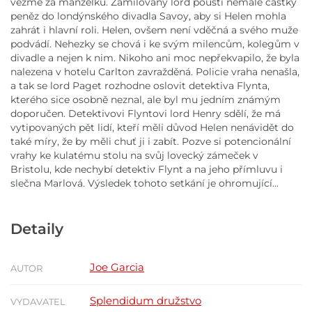
vezme za manželku. Zamilovaný lord pouští nemalé částky
peněz do londýnského divadla Savoy, aby si Helen mohla
zahrát i hlavní roli. Helen, ovšem není vděčná a svého muže
podvádí. Nehezky se chová i ke svým milencům, kolegům v
divadle a nejen k nim. Nikoho ani moc nepřekvapilo, že byla
nalezena v hotelu Carlton zavražděná. Policie vraha nenašla,
a tak se lord Paget rozhodne oslovit detektiva Flynta,
kterého sice osobně neznal, ale byl mu jedním známým
doporučen. Detektivovi Flyntovi lord Henry sdělí, že má
vytipovaných pět lidí, kteří měli důvod Helen nenávidět do
také míry, že by měli chuť ji i zabít. Pozve si potencionální
vrahy ke kulatému stolu na svůj lovecký zámeček v
Bristolu, kde nechybí detektiv Flynt a na jeho přímluvu i
slečna Marlová. Výsledek tohoto setkání je ohromující...
Detaily
Joe Garcia
AUTOR
Splendidum družstvo
VYDAVATEL