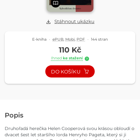
Stáhnout ukázku
E-kniha
·
ePUB
,
Mobi
,
PDF
·
144 stran
110 Kč
Ihned
ke stažení
?
DO KOŠÍKU
Popis
Druhořadá herečka Helen Cooperová svou krásou obloudí o
dvacet šest let staršího lorda Henryho Pageta, který si ji