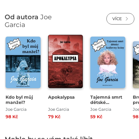
Od autora
Joe
VÍCE
Garcia
Kdo byl můj
Apokalypsa
Tajemná smrt
Br
manžel?
dětské
pr
královny krásy
os
Joe Garcia
Joe Garcia
Joe Garcia
Jo
Is
98 Kč
79 Kč
59 Kč
98