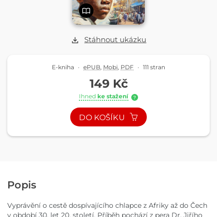
Stáhnout ukázku
E-kniha
·
ePUB
,
Mobi
,
PDF
·
111 stran
149 Kč
Ihned
ke stažení
?
DO KOŠÍKU
Popis
Vyprávění o cestě dospívajícího chlapce z Afriky až do Čech
v období 30. let 20. století. Příběh pochází z pera Dr. Jiřího