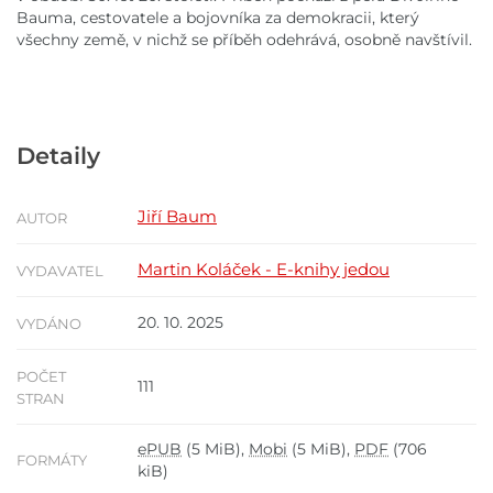
Bauma, cestovatele a bojovníka za demokracii, který
všechny země, v nichž se příběh odehrává, osobně navštívil.
Detaily
Jiří Baum
AUTOR
Martin Koláček - E-knihy jedou
VYDAVATEL
20. 10. 2025
VYDÁNO
POČET
111
STRAN
ePUB
(5 MiB),
Mobi
(5 MiB),
PDF
(706
FORMÁTY
kiB)