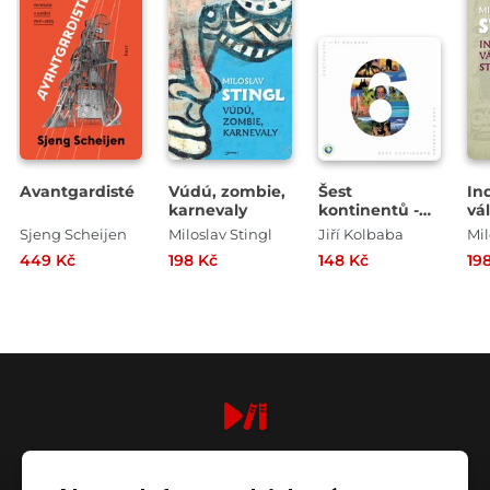
Avantgardisté
Vúdú, zombie,
Šest
In
karnevaly
kontinentů -
vá
Příběhy z cest
Sjeng Scheijen
Miloslav Stingl
Jiří Kolbaba
Mil
449 Kč
198 Kč
148 Kč
19
digiport.cz © 2026