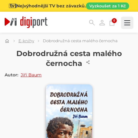
Nejvýhodnější TV bez závazků.
Vyzkoušet za 1 Kč
0
Kategorie
E-knihy
Dobrodružná cesta malého černocha
E-KNIHA
Dobrodružná cesta malého
černocha
Autor:
Jiří Baum