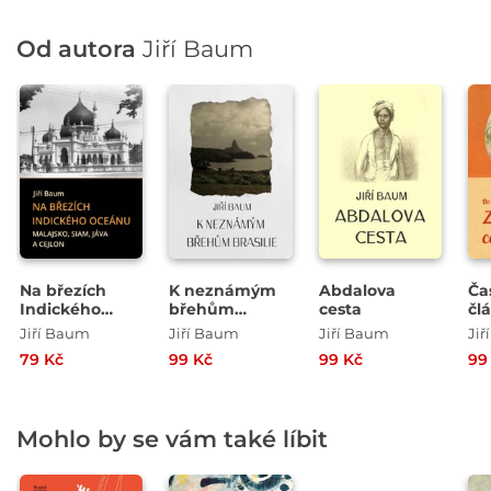
Od autora
Jiří Baum
Na březích
K neznámým
Abdalova
Ča
Indického
břehům
cesta
čl
oceánu
Brasilie
te
Jiří Baum
Jiří Baum
Jiří Baum
Ji
př
79 Kč
99 Kč
99 Kč
99
As
Mohlo by se vám také líbit