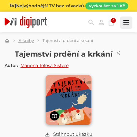
Nejvýhodnější TV bez závazků.
Vyzkoušet za 1 Kč
0
Kategorie
E-knihy
Tajemství prdění a krkání
E-KNIHA
Tajemství prdění a krkání
Autor:
Mariona Tolosa Sisteré
Stáhnout ukázku