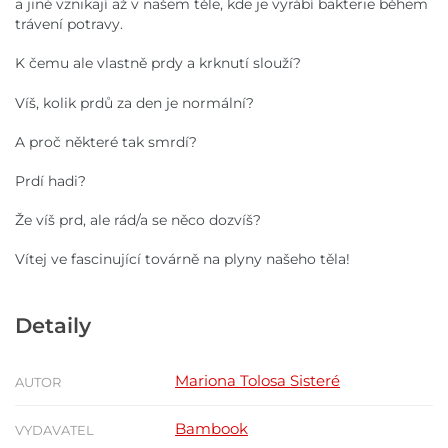
a jiné vznikají až v našem těle, kde je vyrábí bakterie během
trávení potravy.
K čemu ale vlastně prdy a krknutí slouží?
Víš, kolik prdů za den je normální?
A proč některé tak smrdí?
Prdí hadi?
Že víš prd, ale rád/a se něco dozvíš?
Vítej ve fascinující továrně na plyny našeho těla!
Detaily
Mariona Tolosa Sisteré
AUTOR
Bambook
VYDAVATEL