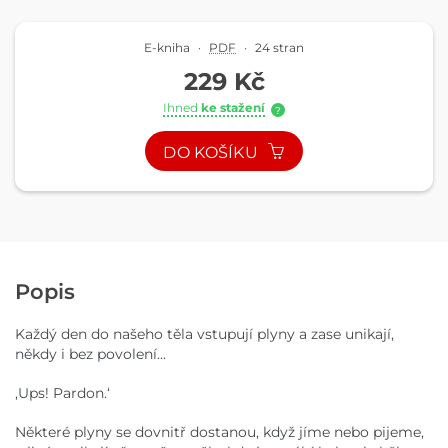
E-kniha
·
PDF
·
24 stran
229 Kč
Ihned
ke stažení
?
DO KOŠÍKU
Popis
Každý den do našeho těla vstupují plyny a zase unikají,
někdy i bez povolení...
,Ups! Pardon.‘
Některé plyny se dovnitř dostanou, když jíme nebo pijeme,