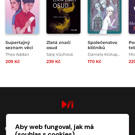
Supertajný
Zlatá značí
Společenstvo
Po
seznam věcí
osud
klíčníků
te
Theo Addair
Sára Vůchová
Daniela Krolupperová
209 Kč
239 Kč
170 Kč
22
digiport.cz © 2026
Aby web fungoval, jak má
NÁKUP
(souhlas s cookies)