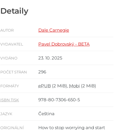
Detaily
Dale Carnegie
AUTOR
Pavel Dobrovský - BETA
VYDAVATEL
23. 10. 2025
VYDÁNO
296
POČET STRAN
ePUB
(2 MiB),
Mobi
(2 MiB)
FORMÁTY
978-80-7306-650-5
ISBN TISK
Čeština
JAZYK
How to stop worrying and start
ORIGINÁLNÍ