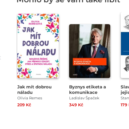
Jak mít dobrou
Byznys etiketa a
Sla
náladu
komunikace
jeji
Olivia Remes
Ladislav Špaček
209 Kč
349 Kč
179