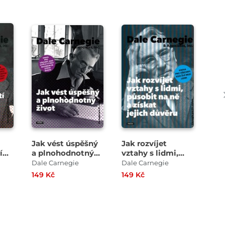
Jak vést úspěšný
Jak rozvíjet
Jak
í
a plnohodnotný
vztahy s lidmi,
přá
život
působit na ně a
na l
Dale Carnegie
Dale Carnegie
Dal
získat jejich
Akt
149 Kč
149 Kč
260
důvěru
ver
nas
gen