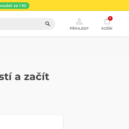
koušet za 1 Kč
0
PŘIHLÁSIT
KOŠÍK
tí a začít