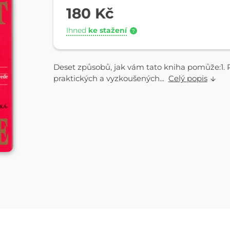
180 Kč
Ihned
ke stažení
?
Deset způsobů, jak vám tato kniha pomůže:1.
praktických a vyzkoušených...
Celý popis