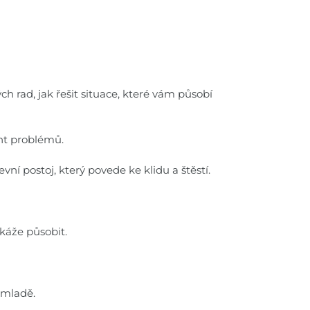
h rad, jak řešit situace, které vám působí
nt problémů.
ní postoj, který povede ke klidu a štěstí.
káže působit.
 mladě.