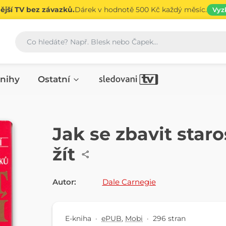
jší TV bez závazků.
Dárek v hodnotě 500 Kč každý měsíc.
Vyz
Vyhledávání
nihy
Ostatní
E-KNIHA
Jak se zbavit staros
žít
Autor:
Dale Carnegie
E-kniha
·
ePUB
,
Mobi
·
296 stran