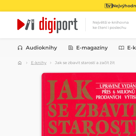
Nejvýhodně
Největší e-knihovna
ke čtení i poslechu
Kategorie
Audioknihy
E-magazíny
E-k
E-knihy
Jak se zbavit starostí a začít žít