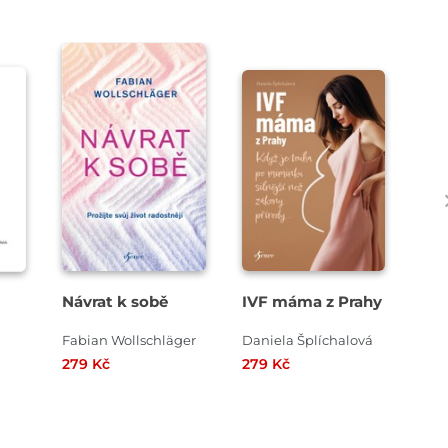
Návrat k sobě
IVF máma z Prahy
Sá
Fabian Wollschläger
Daniela Šplíchalová
279 Kč
279 Kč
279