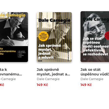
ta k
Jak správně
Jak se stát
rovnanému
myslet, jednat a
úspěšnou vůdč
otu
mluvit
osobností a
e Carnegie
Dale Carnegie
Dale Carnegie
efektivně se
 Kč
149 Kč
149 Kč
rozhodovat