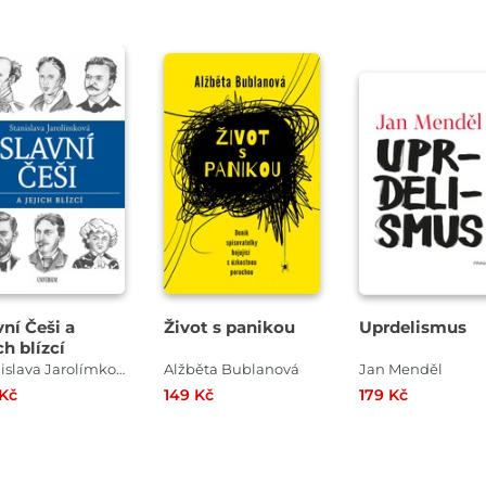
vní Češi a
Život s panikou
Uprdelismus
ch blízcí
Stanislava Jarolímková
Alžběta Bublanová
Jan Menděl
 Kč
149 Kč
179 Kč