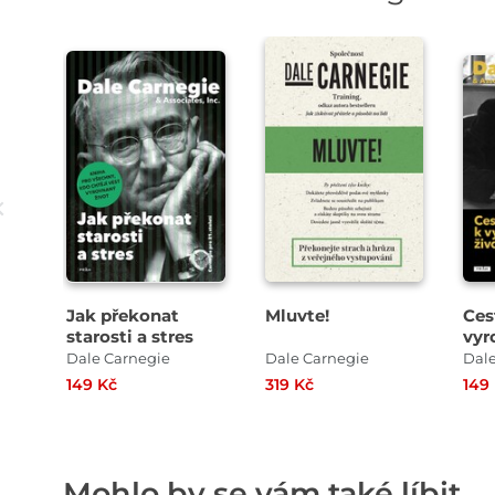
Jak překonat
Mluvte!
Ces
starosti a stres
vy
živ
Dale Carnegie
Dale Carnegie
Dal
149 Kč
319 Kč
149
Mohlo by se vám také líbit