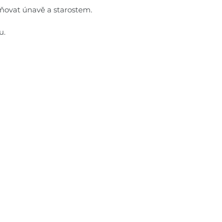
aňovat únavě a starostem.
u.