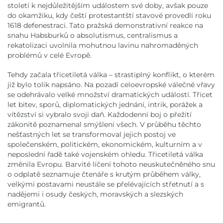
století k nejdůležitějším událostem své doby, avšak pouze
do okamžiku, kdy čeští protestantští stavové provedli roku
1618 defenestraci. Tato pražská demonstrativní reakce na
snahu Habsburků o absolutismus, centralismus a
rekatolizaci uvolnila mohutnou lavinu nahromaděných
problémů v celé Evropě.
Tehdy začala třicetiletá válka – strastiplný konflikt, o kterém
již bylo tolik napsáno. Na pozadí celoevropské válečné vřavy
se odehrávalo velké množství dramatických událostí. Třicet
let bitev, sporů, diplomatických jednání, intrik, porážek a
vítězství si vybralo svoji daň. Každodenní boj o přežití
zákonitě poznamenal smýšlení všech. V průběhu těchto
nešťastných let se transformoval jejich postoj ve
společenském, politickém, ekonomickém, kulturním a v
neposlední řadě také vojenském ohledu. Třicetiletá válka
změnila Evropu. Barvité líčení tohoto neuskutečněného snu
o odplatě seznamuje čtenáře s krutým průběhem války,
velkými postavami neustále se přelévajících střetnutí a s
nadějemi i osudy českých, moravských a slezských
emigrantů.