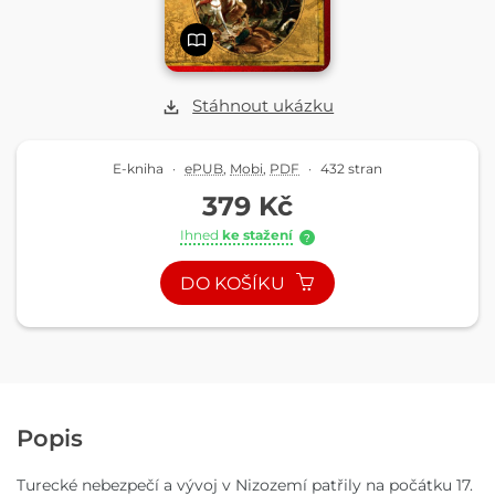
Stáhnout ukázku
E-kniha
·
ePUB
,
Mobi
,
PDF
·
432 stran
379 Kč
Ihned
ke stažení
?
DO KOŠÍKU
Popis
Turecké nebezpečí a vývoj v Nizozemí patřily na počátku 17.