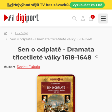
Nejvýhodnější TV bez závazků.
Vyzkoušet za 1 Kč
0
Kategorie
E-knihy
Sen o odplatě - Dramata třicetileté války 1618–1648
E-KNIHA
Sen o odplatě - Dramata
třicetileté války 1618–1648
Autor:
Radek Fukala