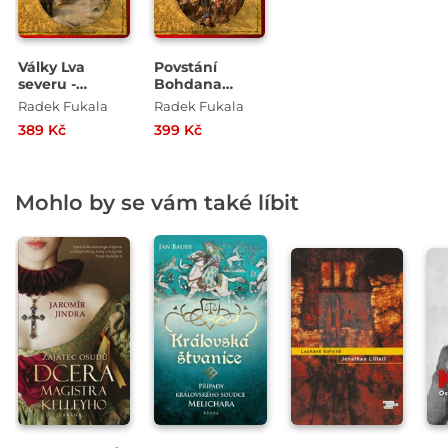
Války Lva
Povstání
severu -
Bohdana
Vítězství a
Chmelnického:
Radek Fukala
Radek Fukala
prohry krále
Kozáci na
389 Kč
399 Kč
Gustava II.
planoucí
Adolfa
Ukrajině 1648–
1654
Mohlo by se vám také líbit