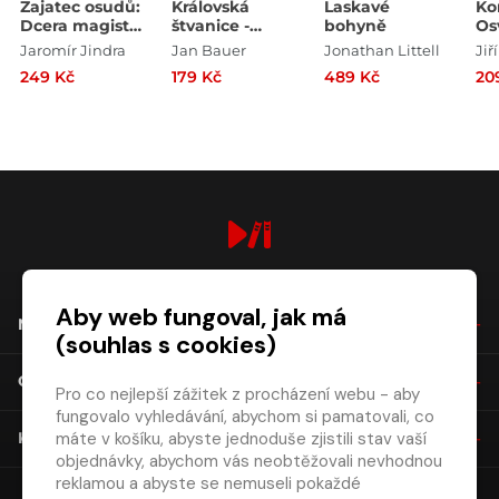
Zajatec osudů:
Královská
Laskavé
Ko
Dcera magistra
štvanice -
bohyně
Os
Kelleyho
Případy
ne
Jaromír Jindra
Jan Bauer
Jonathan Littell
Jiř
královského
ok
249 Kč
179 Kč
489 Kč
20
soudce
Melichara
digiport.cz © 2026
Aby web fungoval, jak má
NÁKUP
(souhlas s cookies)
O SPOLEČNOSTI
Pro co nejlepší zážitek z procházení webu - aby
fungovalo vyhledávání, abychom si pamatovali, co
máte v košíku, abyste jednoduše zjistili stav vaší
KONTAKT
objednávky, abychom vás neobtěžovali nevhodnou
reklamou a abyste se nemuseli pokaždé