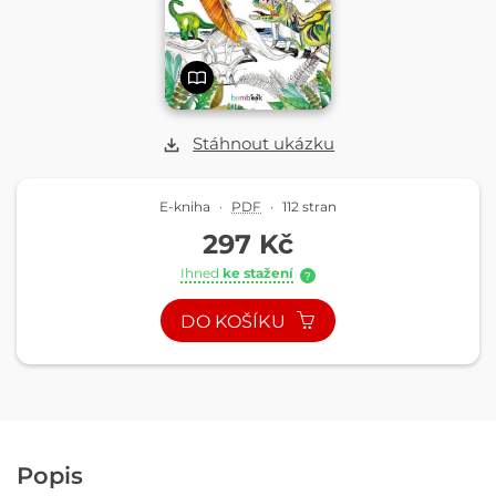
Stáhnout ukázku
E-kniha
·
PDF
·
112 stran
297 Kč
Ihned
ke stažení
?
DO KOŠÍKU
Popis