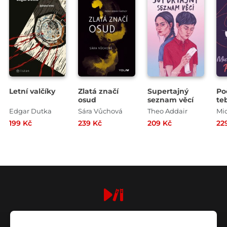
Letní valčíky
Zlatá značí
Supertajný
Po
osud
seznam věcí
te
Edgar Dutka
Sára Vůchová
Theo Addair
199 Kč
239 Kč
209 Kč
22
digiport.cz © 2026