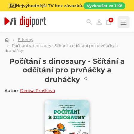
Nejvýhodnější TV bez závazků.
Vyzkoušet za 1 Kč
0
Kategorie
E-knihy
Počítání s dinosaury - Sčítání a odčítání pro prvňáčky a
druháčky
E-KNIHA
Počítání s dinosaury - Sčítání a
odčítání pro prvňáčky a
druháčky
Autor:
Denisa Prošková