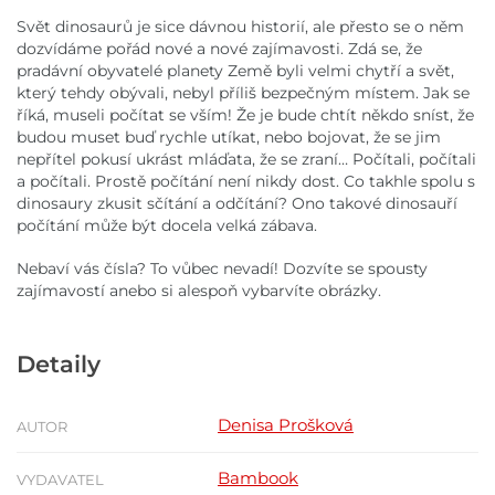
Svět dinosaurů je sice dávnou historií, ale přesto se o něm
dozvídáme pořád nové a nové zajímavosti. Zdá se, že
pradávní obyvatelé planety Země byli velmi chytří a svět,
který tehdy obývali, nebyl příliš bezpečným místem. Jak se
říká, museli počítat se vším! Že je bude chtít někdo sníst, že
budou muset buď rychle utíkat, nebo bojovat, že se jim
nepřítel pokusí ukrást mláďata, že se zraní… Počítali, počítali
a počítali. Prostě počítání není nikdy dost. Co takhle spolu s
dinosaury zkusit sčítání a odčítání? Ono takové dinosauří
počítání může být docela velká zábava.
Nebaví vás čísla? To vůbec nevadí! Dozvíte se spousty
zajímavostí anebo si alespoň vybarvíte obrázky.
Detaily
Denisa Prošková
AUTOR
Bambook
VYDAVATEL