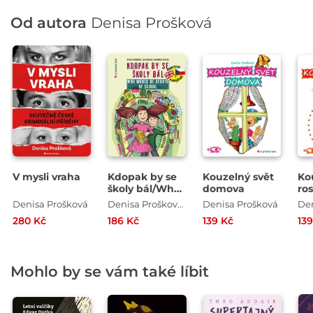
Od autora
Denisa Prošková
V mysli vraha
Kdopak by se
Kouzelný svět
Ko
školy bál/Who
domova
ros
Would Be
Denisa Prošková
Denisa Prošková , Drahomír Trsťan
Denisa Prošková
Den
Afraid of
280 Kč
186 Kč
139 Kč
13
School
Mohlo by se vám také líbit