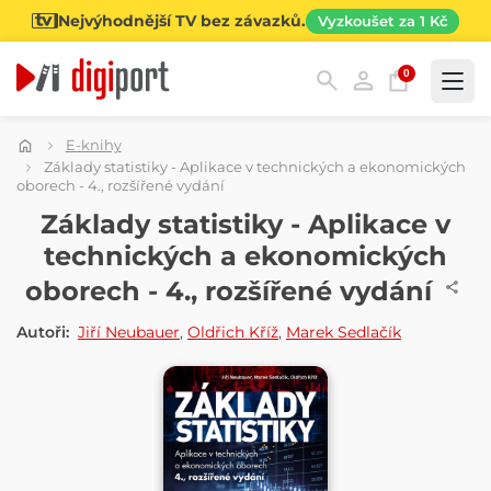
Nejvýhodnější TV bez závazků.
Vyzkoušet za 1 Kč
0
Kategorie
E-knihy
Základy statistiky - Aplikace v technických a ekonomických
oborech - 4., rozšířené vydání
E-KNIHA
Základy statistiky - Aplikace v
technických a ekonomických
oborech - 4., rozšířené vydání
Autoři:
Jiří Neubauer
,
Oldřich Kříž
,
Marek Sedlačík