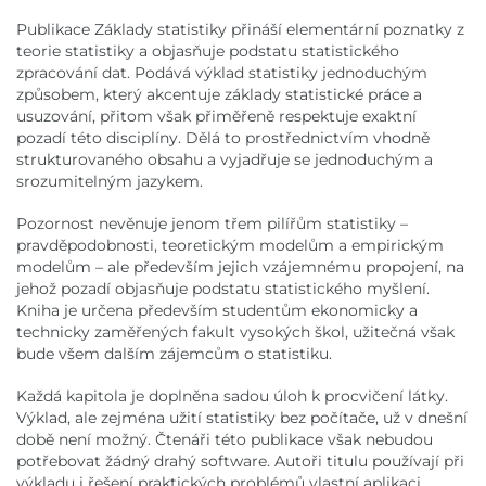
Publikace Základy statistiky přináší elementární poznatky z
teorie statistiky a objasňuje podstatu statistického
zpracování dat. Podává výklad statistiky jednoduchým
způsobem, který akcentuje základy statistické práce a
usuzování, přitom však přiměřeně respektuje exaktní
pozadí této disciplíny. Dělá to prostřednictvím vhodně
strukturovaného obsahu a vyjadřuje se jednoduchým a
srozumitelným jazykem.
Pozornost nevěnuje jenom třem pilířům statistiky –
pravděpodobnosti, teoretickým modelům a empirickým
modelům – ale především jejich vzájemnému propojení, na
jehož pozadí objasňuje podstatu statistického myšlení.
Kniha je určena především studentům ekonomicky a
technicky zaměřených fakult vysokých škol, užitečná však
bude všem dalším zájemcům o statistiku.
Každá kapitola je doplněna sadou úloh k procvičení látky.
Výklad, ale zejména užití statistiky bez počítače, už v dnešní
době není možný. Čtenáři této publikace však nebudou
potřebovat žádný drahý software. Autoři titulu používají při
výkladu i řešení praktických problémů vlastní aplikaci