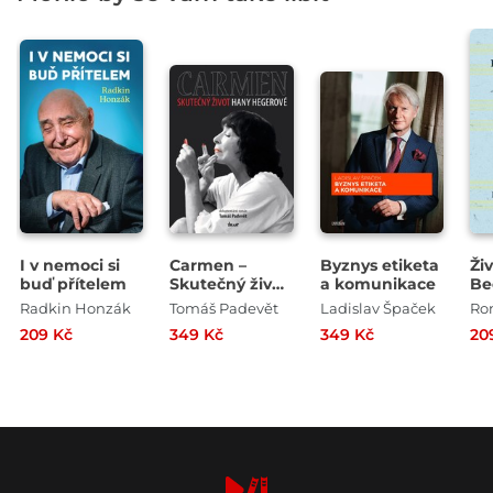
I v nemoci si
Carmen –
Byznys etiketa
Ži
buď přítelem
Skutečný život
a komunikace
Be
Hany
Radkin Honzák
Tomáš Padevět
Ladislav Špaček
Ro
Hegerové
209 Kč
349 Kč
349 Kč
20