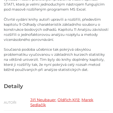
STAT1, která je velmi jednoduchým nástrojem fungujícím
pod masově rozšířeným programem MS Excel.
Čtvrté vydání knihy autoři upravili a rozšířili, především
kapitolu 9 Odhady charakteristik základního souboru o
konstrukce bodových odhadů. Kapitolu 11 Analýzu závislostí
rozšířili o jednofaktorovou analýzu rozptylu a metody
vícenásobného porovnávání.
Současná podoba učebnice tak pokrývá obvyklou
problematiku vyučovanou v základních kurzech statistiky
na většině univerzit. Tím byly do knihy doplněny kapitoly,
které ji rozšířily tak, že nyní pokrývá celý rozsah metod
běžně používaných při analýze statistických dat.
Detaily
Jiří Neubauer
Oldřich Kříž
Marek
,
,
AUTOŘI
Sedlačík