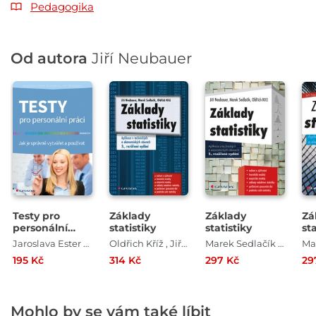
Pedagogika
Od autora
Jiří Neubauer
Testy pro
Základy
Základy
Zá
personální
statistiky
statistiky
sta
práci
Jaroslava Ester Evangelu , Jiří Neubauer
Oldřich Kříž , Jiří Neubauer , Marek Sedlačík
Marek Sedlačík , Jiří Neubauer , Oldřich Kříž
195 Kč
314 Kč
297 Kč
29
Mohlo by se vám také líbit