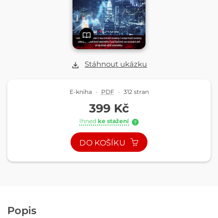
Stáhnout ukázku
E-kniha
·
PDF
·
312 stran
399 Kč
Ihned
ke stažení
?
DO KOŠÍKU
Popis