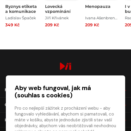
Byznys etiketa
Lovecká
Menopauza
I 
a komunikace
vzpomínání
bu
Ladislav Špaček
Jiří Křivánek
Ivana Ašenbrenerová
Ra
349 Kč
209 Kč
209 Kč
20
digiport.cz © 2026
Aby web fungoval, jak má
NÁKUP
(souhlas s cookies)
O SPOLEČNOSTI
Pro co nejlepší zážitek z procházení webu - aby
fungovalo vyhledávání, abychom si pamatovali, co
máte v košíku, abyste jednoduše zjistili stav vaší
KONTAKT
objednávky, abychom vás neobtěžovali nevhodnou