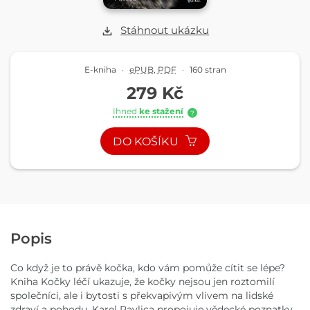
Stáhnout ukázku
E-kniha
·
ePUB
,
PDF
·
160 stran
279 Kč
Ihned
ke stažení
?
DO KOŠÍKU
Popis
Co když je to právě kočka, kdo vám pomůže cítit se lépe?
Kniha Kočky léčí ukazuje, že kočky nejsou jen roztomilí
společníci, ale i bytosti s překvapivým vlivem na lidské
zdraví a pohodu. Karel Pavlica propojuje vědecké poznatky,