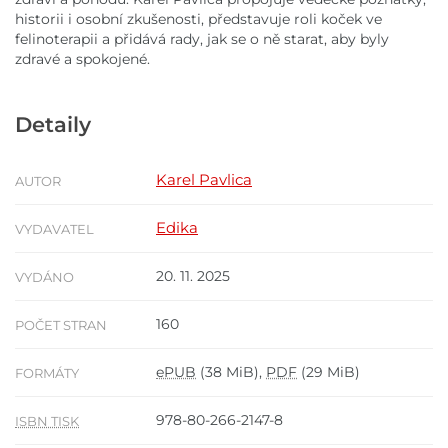
historii i osobní zkušenosti, představuje roli koček ve
felinoterapii a přidává rady, jak se o ně starat, aby byly
zdravé a spokojené.
Detaily
Karel Pavlica
AUTOR
Edika
VYDAVATEL
20. 11. 2025
VYDÁNO
160
POČET STRAN
ePUB
(38 MiB),
PDF
(29 MiB)
FORMÁTY
978-80-266-2147-8
ISBN TISK