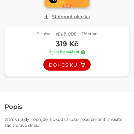
Stáhnout ukázku
E-kniha
·
ePUB
,
PDF
·
176 stran
319 Kč
Ihned
ke stažení
?
DO KOŠÍKU
Popis
Zítřek nikdy nepřijde. Pokud chcete něco změnit, musíte
začít právě dnes.