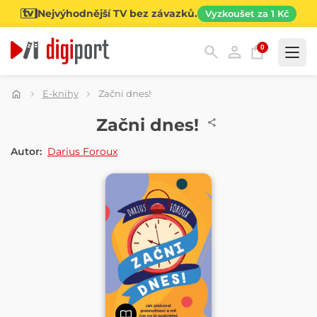
Nejvýhodnější TV bez závazků.
Vyzkoušet za 1 Kč
0
Kategorie
E-knihy
Začni dnes!
E-KNIHA
Začni dnes!
Autor:
Darius Foroux