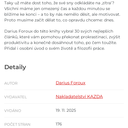
Taky už máte dost toho, že své sny odkládáte na ,zítra‘?
Všichni máme jen omezený čas a každou minutou se
blížíme ke konci – a to by nás nemělo děsit, ale motivovat.
Proto musíme začít dělat to, co opravdu chceme: dnes.
Darius Foroux do této knihy vybral 30 svých nejlepších
článků, které vám pomohou překonat prokrastinaci, zvýšit
produktivitu a konečně dosáhnout toho, po čem toužíte.
Přidal i osobní úvod o svém životě a filozofii práce.
Detaily
Darius Foroux
AUTOR
Nakladatelství KAZDA
VYDAVATEL
19. 11. 2025
VYDÁNO
176
POČET STRAN