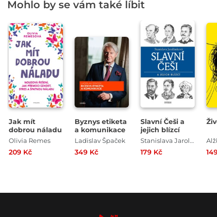
Mohlo by se vám také líbit
Jak mít
Byznys etiketa
Slavní Češi a
Ži
dobrou náladu
a komunikace
jejich blízcí
Olivia Remes
Ladislav Špaček
Stanislava Jarolímková
209 Kč
349 Kč
179 Kč
14