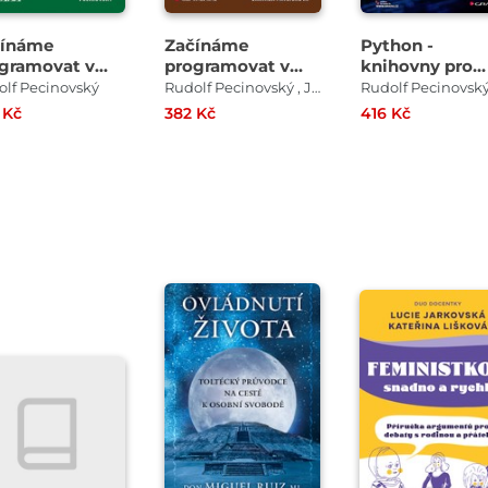
čínáme
Začínáme
Python -
gramovat v
programovat v
knihovny pro
yku Python
jazyku Java
práci s daty
lf Pecinovský
Rudolf Pecinovský , Jarmila Pavličková
Rudolf Pecinovsk
 Kč
382 Kč
416 Kč