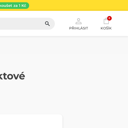
koušet za 1 Kč
0
PŘIHLÁSIT
KOŠÍK
ktové