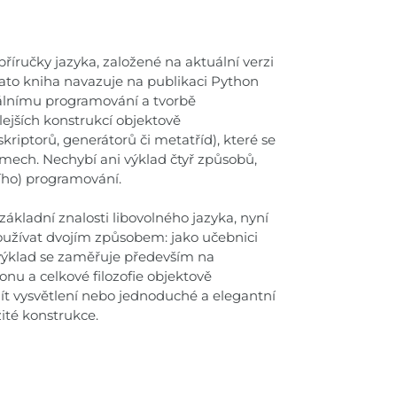
říručky jazyka, založené na aktuální verzi
 Tato kniha navazuje na publikaci Python
rálnímu programování a tvorbě
lejších konstrukcí objektově
riptorů, generátorů či metatříd), které se
gramech. Nechybí ani výklad čtyř způsobů,
ního) programování.
ákladní znalosti libovolného jazyka, nyní
 používat dvojím způsobem: jako učebnici
 výklad se zaměřuje především na
nu a celkové filozofie objektově
 vysvětlení nebo jednoduché a elegantní
žité konstrukce.