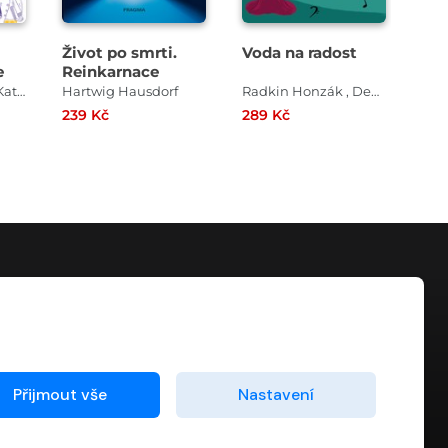
Život po smrti.
Voda na radost
Pov
e
Reinkarnace
hv
byl
Lucie Jarkovská , Kateřina Lišková
Hartwig Hausdorf
Radkin Honzák , Denisa Vostrá
239 Kč
289 Kč
369
KONTAKT
info@digiport.cz
Přijmout vše
Nastavení