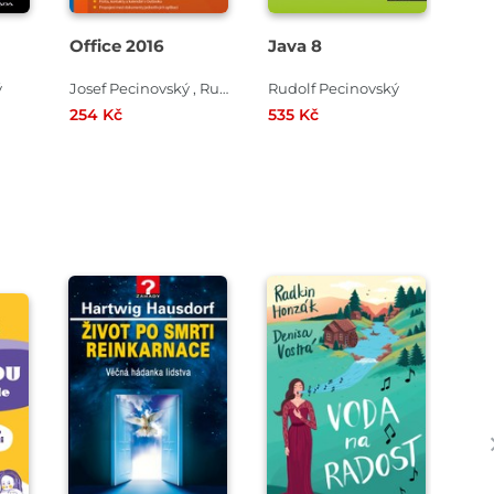
Office 2016
Java 8
Exc
ý
Josef Pecinovský , Rudolf Pecinovský
Rudolf Pecinovský
254 Kč
535 Kč
212