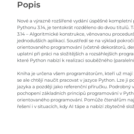
Popis
Nové a výrazně rozšířené vydání úspěšné kompletní p
Pythonu 3.14, je tentokrát rozděleno do dvou titulů.
3.14 – Algoritmické konstrukce, věnovanou procedu
jednodušších aplikací. Soustředí se na výklad pokroči
orientovaného programování (včetně dekorátorů, desk
uplatní při práci na složitějších a rozsáhlejších pro
které Python nabízí k realizaci souběžného (paralel
Kniha je určena všem programátorům, kteří už mají z
se ale chtějí naučit pracovat v jazyce Python. Lze ji
jazyka a později jako referenční příručku. Podrobný
pochopení základních principů programování v Pytho
orientovaného programování. Pomůže čtenářům najít
řešení i v situacích, kdy AI tápe a nabízí zbytečně slo