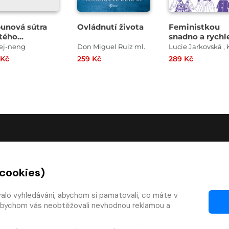
bunová sútra
Ovládnutí života
Feministkou
tého
snadno a rychl
riarchy
ej-neng
Don Miguel Ruiz ml.
 Kč
259 Kč
289 Kč
O SPOLEČNOSTI
 cookies)
O nás
Kontakty
valo vyhledávání, abychom si pamatovali, co máte v
y, abychom vás neobtěžovali nevhodnou reklamou a
mínky
Články
 smlouvy
Pro vydavatele