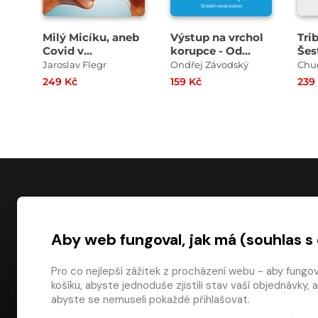
Milý Micíku, aneb
Výstup na vrchol
Tri
Covid v
korupce - Od
Šes
Kocourkově
obálek k národní
pat
Jaroslav Flegr
Ondřej Závodský
Chu
prostituci
249 Kč
159 Kč
239
NÁKUP
Aby web fungoval, jak má (souhlas s
Časté dotazy
Platba
Pro co nejlepší zážitek z procházení webu - aby fungo
košíku, abyste jednoduše zjistili stav vaší objednávk
Obchodní pod
digiport.cz © 2026
abyste se nemuseli pokaždé přihlašovat.
Odstoupení od