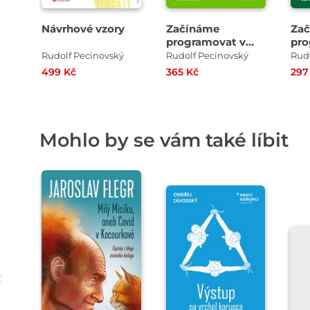
Návrhové vzory
Začínáme
Za
programovat v
pro
jazyku Python
jaz
Rudolf Pecinovský
Rudolf Pecinovský
Rudo
499 Kč
365 Kč
297
Mohlo by se vám také líbit