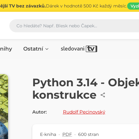
jší TV bez závazků.
Dárek v hodnotě 500 Kč každý měsíc.
Vyz
Vyhledávání
nihy
Ostatní
E-KNIHA
Python 3.14 - Obje
konstrukce
Autor:
Rudolf Pecinovský
E-kniha
·
PDF
·
600 stran