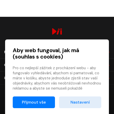
digiport.cz © 2026
Aby web fungoval, jak má
NÁKUP
(souhlas s cookies)
O SPOLEČNOSTI
Pro co nejlepší zážitek z procházení webu - aby
fungovalo vyhledávání, abychom si pamatovali, co
máte v košíku, abyste jednoduše zjistili stav vaší
KONTAKT
objednávky, abychom vás neobtěžovali nevhodnou
reklamou a abyste se nemuseli pokaždé
přihlašovat.
Proto od vás potřebujeme souhlas se
Přijmout vše
Nastavení
zpracováním souborů cookies
, tj. malých souborů,
které se dočasně ukládají ve vašem prohlížeči.