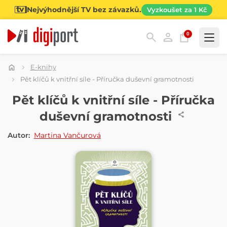
Nejvýhodnější TV bez závazků.
Vyzkoušet za 1 Kč
0
Kategorie
E-knihy
Pět klíčů k vnitřní síle - Příručka duševní gramotnosti
E-KNIHA
Pět klíčů k vnitřní síle - Příručka
duševní gramotnosti
Autor:
Martina Vančurová