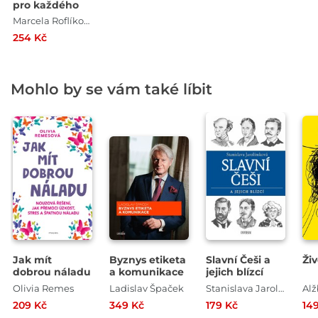
pro každého
Marcela Roflíková , Martina Vančurová
254 Kč
Mohlo by se vám také líbit
Jak mít
Byznys etiketa
Slavní Češi a
Ži
dobrou náladu
a komunikace
jejich blízcí
Olivia Remes
Ladislav Špaček
Stanislava Jarolímková
209 Kč
349 Kč
179 Kč
14