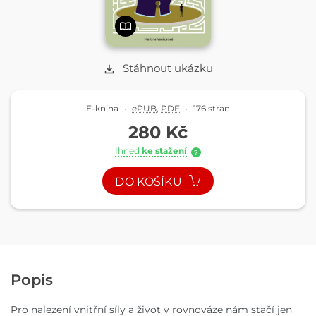
Stáhnout ukázku
E-kniha
·
ePUB
,
PDF
·
176 stran
280 Kč
Ihned
ke stažení
?
DO KOŠÍKU
Popis
Pro nalezení vnitřní síly a život v rovnováze nám stačí jen