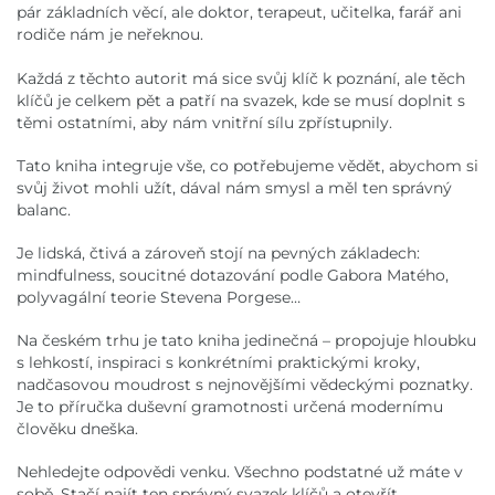
pár základních věcí, ale doktor, terapeut, učitelka, farář ani
rodiče nám je neřeknou.
Každá z těchto autorit má sice svůj klíč k poznání, ale těch
klíčů je celkem pět a patří na svazek, kde se musí doplnit s
těmi ostatními, aby nám vnitřní sílu zpřístupnily.
Tato kniha integruje vše, co potřebujeme vědět, abychom si
svůj život mohli užít, dával nám smysl a měl ten správný
balanc.
Je lidská, čtivá a zároveň stojí na pevných základech:
mindfulness, soucitné dotazování podle Gabora Matého,
polyvagální teorie Stevena Porgese…
Na českém trhu je tato kniha jedinečná – propojuje hloubku
s lehkostí, inspiraci s konkrétními praktickými kroky,
nadčasovou moudrost s nejnovějšími vědeckými poznatky.
Je to příručka duševní gramotnosti určená modernímu
člověku dneška.
Nehledejte odpovědi venku. Všechno podstatné už máte v
sobě. Stačí najít ten správný svazek klíčů a otevřít.