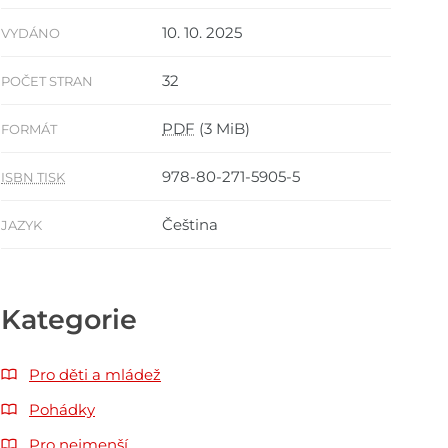
10. 10. 2025
VYDÁNO
32
POČET STRAN
PDF
(3 MiB)
FORMÁT
978-80-271-5905-5
ISBN TISK
Čeština
JAZYK
Kategorie
Pro děti a mládež
Pohádky
Pro nejmenší