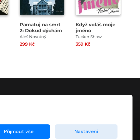
Pamatuj na smrt
Když voláš moje
Hle
2: Dokud dýchám
jméno
Aleš Novotný
Tucker Shaw
Joh
299 Kč
359 Kč
259
KONTAKT
info@digiport.cz
Přijmout vše
Nastavení