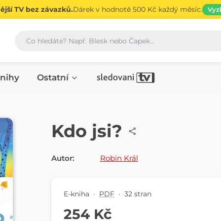
jší TV bez závazků.
Dárek v hodnotě 500 Kč každý měsíc.
Vyz
Vyhledávání
nihy
Ostatní
E-KNIHA
Kdo jsi?
Autor:
Robin Král
E-kniha
·
PDF
·
32 stran
254 Kč