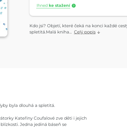
Ihned
ke stažení
?
Kdo jsi? Objetí, které čeká na konci každé cest
spletitá.Malá kniha...
Celý popis
dyby byla dlouhá a spletitá.
átorky Kateřiny Coufalové zve děti i jejich
blízkosti. Jedna jediná báseň se