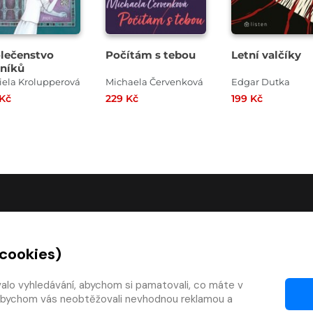
lečenstvo
Počítám s tebou
Letní valčíky
čníků
iela Krolupperová
Michaela Červenková
Edgar Dutka
 Kč
229 Kč
199 Kč
O SPOLEČNOSTI
 cookies)
O nás
Kontakty
valo vyhledávání, abychom si pamatovali, co máte v
y, abychom vás neobtěžovali nevhodnou reklamou a
mínky
Články