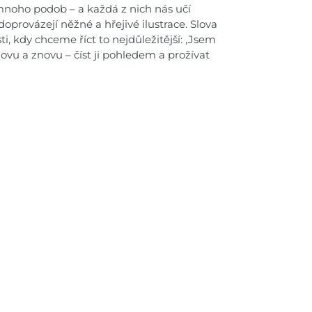
 mnoho podob – a každá z nich nás učí
doprovázejí něžné a hřejivé ilustrace. Slova
sti, kdy chceme říct to nejdůležitější: ,Jsem
novu a znovu – číst ji pohledem a prožívat