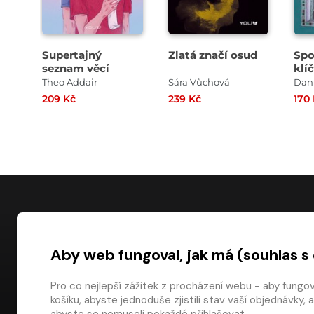
Supertajný
Zlatá značí osud
Spo
seznam věcí
klí
Theo Addair
Sára Vůchová
Dan
209 Kč
239 Kč
170
NÁKUP
Aby web fungoval, jak má (souhlas s
Časté dotazy
Platba
Pro co nejlepší zážitek z procházení webu - aby fungo
košíku, abyste jednoduše zjistili stav vaší objednávk
Obchodní pod
digiport.cz © 2026