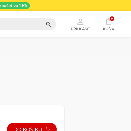
koušet za 1 Kč
0
PŘIHLÁSIT
KOŠÍK
DO KOŠÍKU