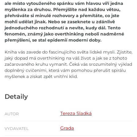
ale místo vytouženého spánku vám hlavou víří jedna
myšlenka za druhou. Přemýšlíte nad každou větou,
přehráváte si minulé rozhovory a přemítáte, co jste
mohli udělat jinak. Nebo se zaseknete u zdánlivě
jednoduchého rozhodnutí a nevíte, kudy dál. Tento
fenomén, známý jako overthinking neboli nadměrné
přemýšlení, se stal epidemií moderní doby.
Kniha vás zavede do fascinujícího světa lidské mysli. Zjistíte,
jaký dopad má overthinking na váš život a jak se z tohoto
začarovaného kruhu vymanit. Čeká vás srozumitelný výklad
doplněný cvičeními, která vám pomohou přerušit spirálu
myšlenek a získat zpět vnitřní klid.
Detaily
Tereza Sladká
AUTOR
Grada
VYDAVATEL