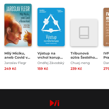
Milý Micíku,
Výstup na
Tribunová
IV
aneb Covid v
vrchol korupce
sútra Šestého
Pr
Kocourkově
- Od obálek k
patriarchy
Jaroslav Flegr
Ondřej Závodský
Chuej-neng
národní
249 Kč
159 Kč
239 Kč
27
prostituci