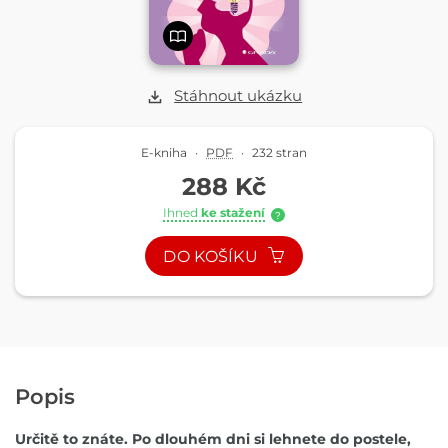
Stáhnout ukázku
E-kniha
·
PDF
·
232 stran
288 Kč
Ihned
ke stažení
?
DO KOŠÍKU
Popis
Určitě to znáte. Po dlouhém dni si lehnete do postele,