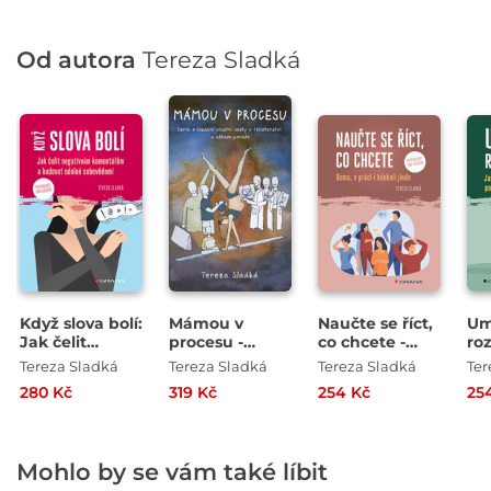
Od autora
Tereza Sladká
Když slova bolí:
Mámou v
Naučte se říct,
Um
Jak čelit
procesu -
co chcete -
ro
negativním
Deník o
Doma, v práci i
- 
Tereza Sladká
Tereza Sladká
Tereza Sladká
Ter
komentářům a
hledání vlastní
kdekoliv jinde
ro
280 Kč
319 Kč
254 Kč
25
budovat
cesty v
pa
odolné
těhotenství a
sebevědomí
během porodu
Mohlo by se vám také líbit