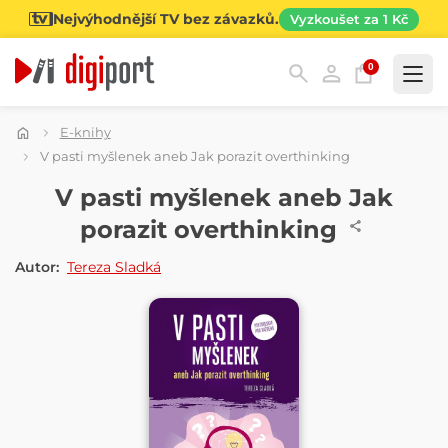
Nejvýhodnější TV bez závazků.
Vyzkoušet za 1 Kč
0
Kategorie
E-knihy
V pasti myšlenek aneb Jak porazit overthinking
E-KNIHA
V pasti myšlenek aneb Jak
porazit overthinking
Autor:
Tereza Sladká