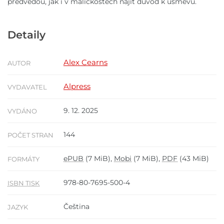
předvedou, jak i v maličkostech najít důvod k úsměvu.
Detaily
Alex Cearns
AUTOR
Alpress
VYDAVATEL
9. 12. 2025
VYDÁNO
144
POČET STRAN
ePUB
(7 MiB),
Mobi
(7 MiB),
PDF
(43 MiB)
FORMÁTY
978-80-7695-500-4
ISBN TISK
Čeština
JAZYK