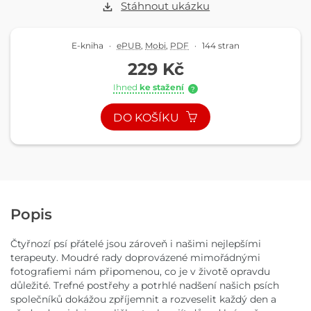
Stáhnout ukázku
E-kniha
·
ePUB
,
Mobi
,
PDF
·
144 stran
229 Kč
Ihned
ke stažení
?
DO KOŠÍKU
Popis
Čtyřnozí psí přátelé jsou zároveň i našimi nejlepšími
terapeuty. Moudré rady doprovázené mimořádnými
fotografiemi nám připomenou, co je v životě opravdu
důležité. Trefné postřehy a potrhlé nadšení našich psích
společníků dokážou zpříjemnit a rozveselit každý den a