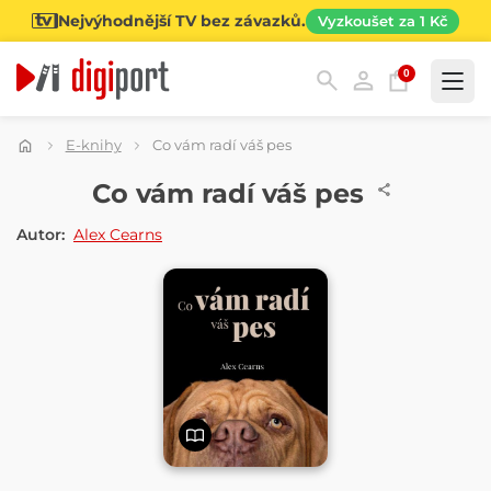
Nejvýhodnější TV bez závazků.
Vyzkoušet za 1 Kč
0
Kategorie
E-knihy
Co vám radí váš pes
E-KNIHA
Co vám radí váš pes
Autor:
Alex Cearns