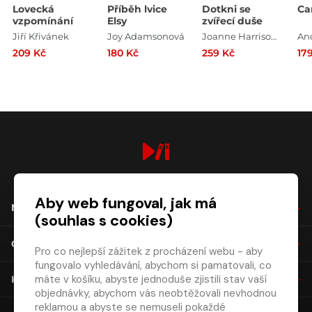
Lovecká
Příběh lvice
Dotkni se
Ca
vzpomínání
Elsy
zvířecí duše
Jiří Křivánek
Joy Adamsonová
Joanne Harrisová
An
209 Kč
180 Kč
259 Kč
17
digiport.cz © 2026
Aby web fungoval, jak má
NÁKUP
(souhlas s cookies)
O SPOLEČNOSTI
Pro co nejlepší zážitek z procházení webu - aby
fungovalo vyhledávání, abychom si pamatovali, co
máte v košíku, abyste jednoduše zjistili stav vaší
KONTAKT
objednávky, abychom vás neobtěžovali nevhodnou
reklamou a abyste se nemuseli pokaždé