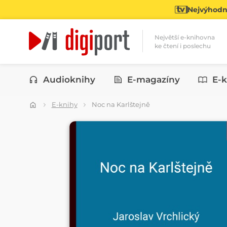
Nejvýhodně
Největší e-knihovna
ke čtení i poslechu
Kategorie
Audioknihy
E-magazíny
E-k
E-knihy
Noc na Karlštejně