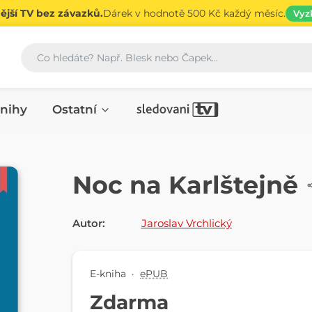
jší TV bez závazků.
Dárek v hodnotě 500 Kč každý měsíc.
Vyz
Vyhledávání
nihy
Ostatní
E-KNIHA
Noc na Karlštejně
Autor:
Jaroslav Vrchlický
E-kniha
·
ePUB
Zdarma