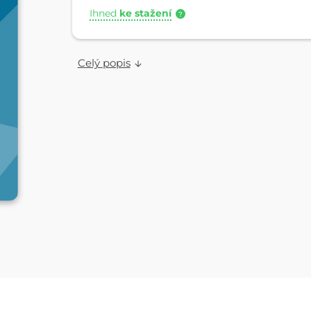
Ihned
ke stažení
?
Celý popis