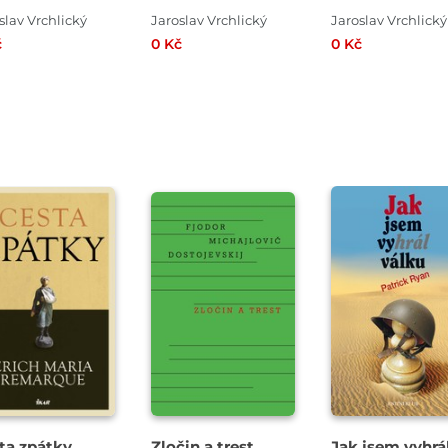
slav Vrchlický
Jaroslav Vrchlický
Jaroslav Vrchlický
č
0 Kč
0 Kč
ta zpátky
Zločin a trest
Jak jsem vyhrá