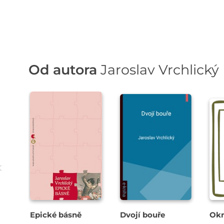
Od autora
Jaroslav Vrchlický
Epické básně
Dvojí bouře
Okn