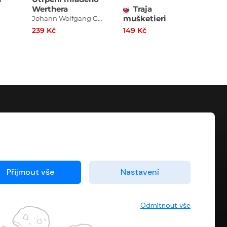
Werthera
Traja
Lu
mušketieri
Mo
Johann Wolfgang Goethe
239 Kč
149 Kč
79 
KONTAKT
info@digiport.cz
Přijmout vše
Nastavení
Odmítnout vše