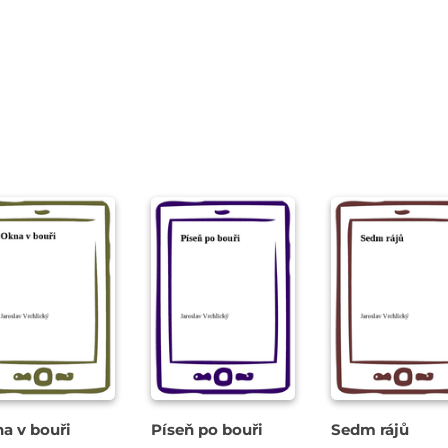
a v bouři
Píseň po bouři
Sedm rájů