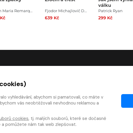
válku
Erich Maria Remarque
Fjodor Michajlovič Dostojevskij
Patrick Ryan
 Kč
639 Kč
299 Kč
O SPOLEČNOSTI
 cookies)
O nás
Kontakty
valo vyhledávání, abychom si pamatovali, co máte v
y, abychom vás neobtěžovali nevhodnou reklamou a
mínky
Články
 smlouvy
Pro vydavatele
uborů cookies
, tj. malých souborů, které se dočasně
zy
Pro firmy
te a pomůžete nám tak web zlepšovat.
téka
Osobní údaje
|
Cookies