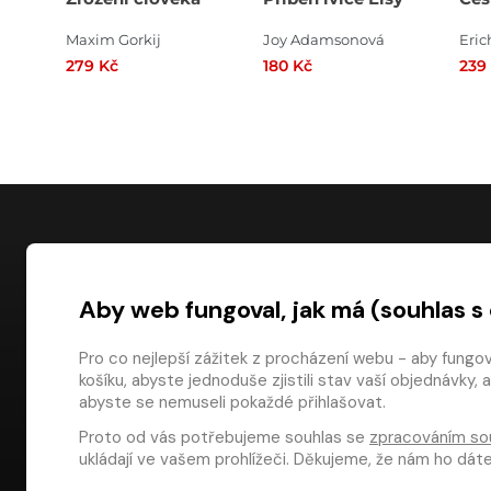
Maxim Gorkij
Joy Adamsonová
279 Kč
180 Kč
239
NÁKUP
Aby web fungoval, jak má (souhlas s
Časté dotazy
Platba
Pro co nejlepší zážitek z procházení webu - aby fungo
košíku, abyste jednoduše zjistili stav vaší objednávk
Obchodní pod
digiport.cz © 2026
abyste se nemuseli pokaždé přihlašovat.
Odstoupení od
Proto od vás potřebujeme souhlas se
zpracováním so
Dárkové pouka
ukládají ve vašem prohlížeči. Děkujeme, že nám ho dá
Aplikace Media