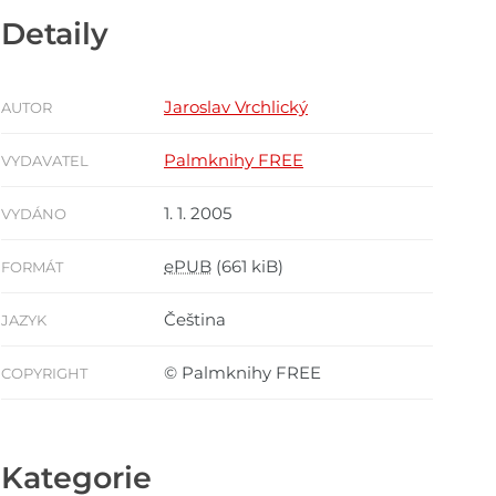
Detaily
Jaroslav Vrchlický
AUTOR
Palmknihy FREE
VYDAVATEL
1. 1. 2005
VYDÁNO
ePUB
(661 kiB)
FORMÁT
Čeština
JAZYK
© Palmknihy FREE
COPYRIGHT
Kategorie