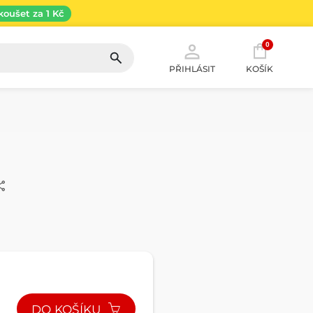
koušet za 1 Kč
0
PŘIHLÁSIT
KOŠÍK
DO KOŠÍKU