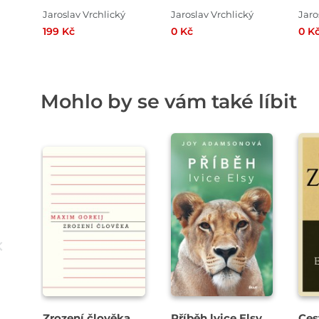
Jaroslav Vrchlický
Jaroslav Vrchlický
Jaro
199 Kč
0 Kč
0 K
Mohlo by se vám také líbit
Zrození člověka
Příběh lvice Elsy
Ces