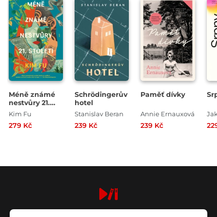
Méně známé
Schrödingerův
Paměť dívky
Sr
nestvůry 21.
hotel
století
Kim Fu
Stanislav Beran
Annie Ernauxová
Jak
279 Kč
239 Kč
239 Kč
22
digiport.cz © 2026