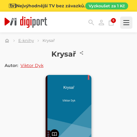
Nejvýhodnější TV bez závazků.
Vyzkoušet za 1 Kč
0
Kategorie
E-knihy
Krysař
E-KNIHA
Krysař
Autor:
Viktor Dyk