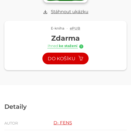
Stáhnout ukázku
E-kniha
·
ePUB
Zdarma
Ihned
ke stažení
?
DO KOŠÍKU
Detaily
D- FENS
AUTOR