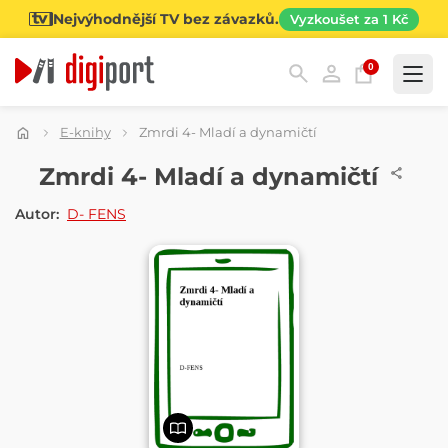
Nejvýhodnější TV bez závazků.
Vyzkoušet za 1 Kč
0
Kategorie
E-knihy
Zmrdi 4- Mladí a dynamičtí
E-KNIHA
Zmrdi 4- Mladí a dynamičtí
Autor:
D- FENS