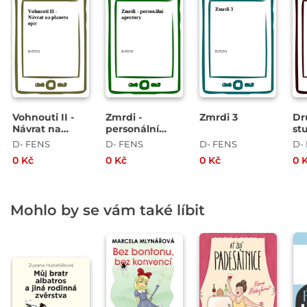
Vohnouti II -
Zmrdi -
Zmrdi 3
Dr
Návrat na
personální
st
planetu opic
agentury
zm
D- FENS
D- FENS
D- FENS
D-
0 Kč
0 Kč
0 Kč
0 
Mohlo by se vám také líbit