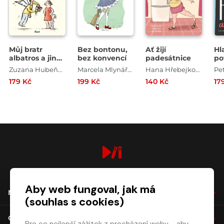
Můj bratr
Bez bontonu,
Ať žijí
Hl
albatros a jiná
bez konvencí
padesátnice
po
rodinná
Zuzana Hubeňáková
Marcela Mlynářová
Hana Hřebejková
Pe
zvěrstva
179 Kč
199 Kč
140 Kč
17
digiport.cz © 2026
Aby web fungoval, jak má
NÁKUP
(souhlas s cookies)
O SPOLEČNOSTI