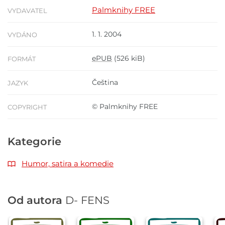
Palmknihy FREE
VYDAVATEL
1. 1. 2004
VYDÁNO
ePUB
(526 kiB)
FORMÁT
Čeština
JAZYK
© Palmknihy FREE
COPYRIGHT
Kategorie
Humor, satira a komedie
Od autora
D- FENS