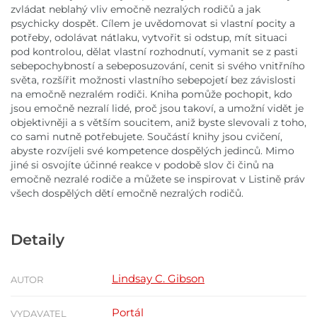
zvládat neblahý vliv emočně nezralých rodičů a jak
psychicky dospět. Cílem je uvědomovat si vlastní pocity a
potřeby, odolávat nátlaku, vytvořit si odstup, mít situaci
pod kontrolou, dělat vlastní rozhodnutí, vymanit se z pasti
sebepochybností a sebeposuzování, cenit si svého vnitřního
světa, rozšířit možnosti vlastního sebepojetí bez závislosti
na emočně nezralém rodiči. Kniha pomůže pochopit, kdo
jsou emočně nezralí lidé, proč jsou takoví, a umožní vidět je
objektivněji a s větším soucitem, aniž byste slevovali z toho,
co sami nutně potřebujete. Součástí knihy jsou cvičení,
abyste rozvíjeli své kompetence dospělých jedinců. Mimo
jiné si osvojíte účinné reakce v podobě slov či činů na
emočně nezralé rodiče a můžete se inspirovat v Listině práv
všech dospělých dětí emočně nezralých rodičů.
Detaily
Lindsay C. Gibson
AUTOR
Portál
VYDAVATEL