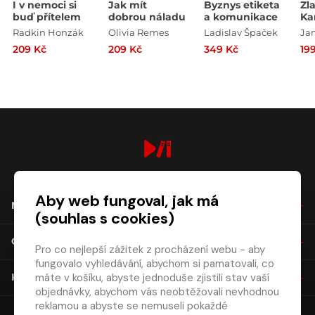
I v nemoci si
Jak mít
Byznys etiketa
Zla
buď přítelem
dobrou náladu
a komunikace
Ka
Go
Radkin Honzák
Olivia Remes
Ladislav Špaček
Jan
sto
209 Kč
209 Kč
349 Kč
19
Mi
digiport.cz © 2026
Aby web fungoval, jak má
NÁKUP
(souhlas s cookies)
O SPOLEČNOSTI
Pro co nejlepší zážitek z procházení webu - aby
fungovalo vyhledávání, abychom si pamatovali, co
máte v košíku, abyste jednoduše zjistili stav vaší
KONTAKT
objednávky, abychom vás neobtěžovali nevhodnou
reklamou a abyste se nemuseli pokaždé