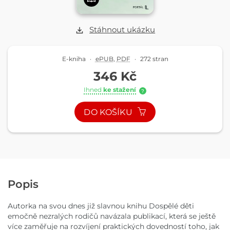
Stáhnout ukázku
E-kniha
·
ePUB
,
PDF
·
272 stran
346 Kč
Ihned
ke stažení
?
DO KOŠÍKU
Popis
Autorka na svou dnes již slavnou knihu Dospělé děti
emočně nezralých rodičů navázala publikací, která se ještě
více zaměřuje na rozvíjení praktických dovedností toho, jak