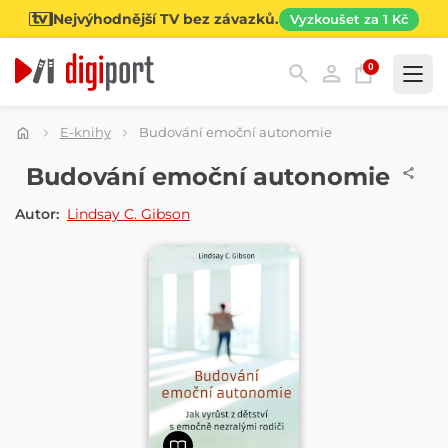
Nejvýhodnější TV bez závazků.
Vyzkoušet za 1 Kč
0
Kategorie
E-knihy
Budování emoční autonomie
E-KNIHA
Budování emoční autonomie
Autor:
Lindsay C. Gibson