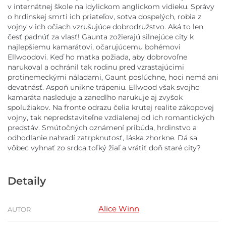
v internátnej škole na idylickom anglickom vidieku. Správy
o hrdinskej smrti ich priateľov, sotva dospelých, robia z
vojny v ich očiach vzrušujúce dobrodružstvo. Aká to len
česť padnúť za vlasť! Gaunta zožierajú silnejúce city k
najlepšiemu kamarátovi, očarujúcemu bohémovi
Ellwoodovi. Keď ho matka požiada, aby dobrovoľne
narukoval a ochránil tak rodinu pred vzrastajúcimi
protinemeckými náladami, Gaunt poslúchne, hoci nemá ani
devätnásť. Aspoň unikne trápeniu. Ellwood však svojho
kamaráta nasleduje a zanedlho narukuje aj zvyšok
spolužiakov. Na fronte odrazu čelia krutej realite zákopovej
vojny, tak nepredstaviteľne vzdialenej od ich romantických
predstáv. Smútočných oznámení pribúda, hrdinstvo a
odhodlanie nahradí zatrpknutosť, láska zhorkne. Dá sa
vôbec vyhnať zo srdca toľký žiaľ a vrátiť doň staré city?
Detaily
Alice Winn
AUTOR