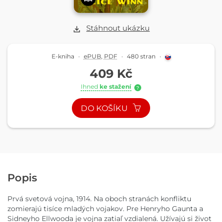
Stáhnout ukázku
E-kniha
·
ePUB
,
PDF
·
480 stran
·
409 Kč
Ihned
ke stažení
?
DO KOŠÍKU
Popis
Prvá svetová vojna, 1914. Na oboch stranách konfliktu
zomierajú tisíce mladých vojakov. Pre Henryho Gaunta a
Sidneyho Ellwooda je vojna zatiaľ vzdialená. Užívajú si život