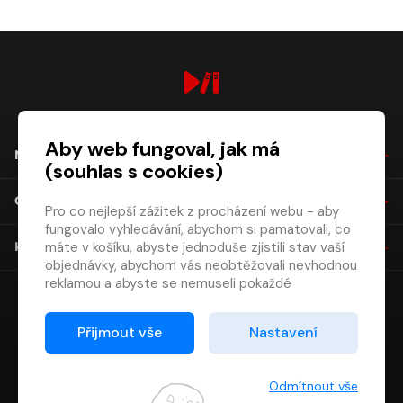
digiport.cz © 2026
Aby web fungoval, jak má
NÁKUP
(souhlas s cookies)
O SPOLEČNOSTI
Pro co nejlepší zážitek z procházení webu - aby
fungovalo vyhledávání, abychom si pamatovali, co
máte v košíku, abyste jednoduše zjistili stav vaší
KONTAKT
objednávky, abychom vás neobtěžovali nevhodnou
reklamou a abyste se nemuseli pokaždé
přihlašovat.
Proto od vás potřebujeme souhlas se
Přijmout vše
Nastavení
zpracováním souborů cookies
, tj. malých souborů,
které se dočasně ukládají ve vašem prohlížeči.
Děkujeme, že nám ho dáte a pomůžete nám tak
Odmítnout vše
web zlepšovat.