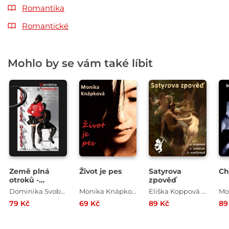
Romantika
Romantické
Mohlo by se vám také líbit
Země plná
Život je pes
Satyrova
Ch
otroků -
zpověď
Pravda o
Dominika Svobodová
Monika Knápková
Eliška Koppová , Helena Vančurová , Karel Sedláček
(vašich)
79 Kč
69 Kč
89 Kč
89
mužích