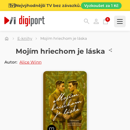
Nejvýhodnější TV bez závazků.
Vyzkoušet za 1 Kč
0
Kategorie
E-knihy
Mojím hriechom je láska
E-KNIHA
Mojím hriechom je láska
Autor:
Alice Winn