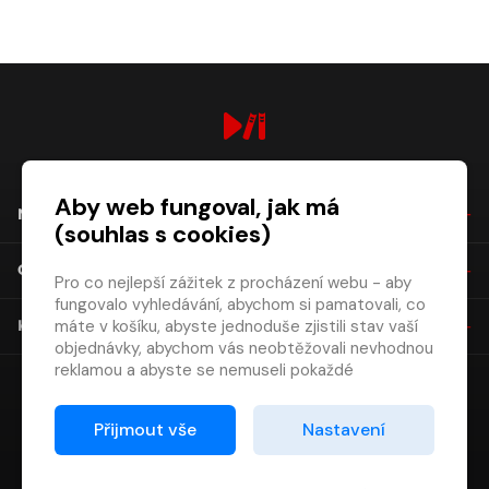
digiport.cz © 2026
Aby web fungoval, jak má
NÁKUP
(souhlas s cookies)
O SPOLEČNOSTI
Pro co nejlepší zážitek z procházení webu - aby
fungovalo vyhledávání, abychom si pamatovali, co
máte v košíku, abyste jednoduše zjistili stav vaší
KONTAKT
objednávky, abychom vás neobtěžovali nevhodnou
reklamou a abyste se nemuseli pokaždé
přihlašovat.
Proto od vás potřebujeme souhlas se
Přijmout vše
Nastavení
zpracováním souborů cookies
, tj. malých souborů,
které se dočasně ukládají ve vašem prohlížeči.