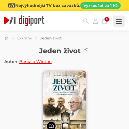
Nejvýhodnější TV bez závazků.
Vyzkoušet za 1 Kč
0
Kategorie
E-knihy
Jeden život
E-KNIHA
Jeden život
Autor:
Barbara Winton