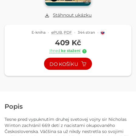
Stáhnout ukázku
E-kniha
·
ePUB
,
PDF
·
344 stran
·
409 Kč
Ihned
ke stažení
?
DO KOŠÍKU
Popis
Tesne pred vypuknutím druhej svetovej vojny sir Nicholas
Winton zachránil 669 detí z nacistami okupovaného
Československa. Väčšina sa už nikdy nestretla so svojimi