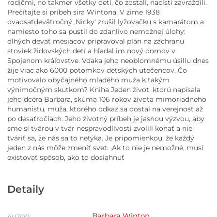
rodičmi, no takmer všetky deti, čo zostali, nacisti zavraždili.
Prečítajte si príbeh sira Wintona. V zime 1938
dvadsaťdeväťročný ,Nicky‘ zrušil lyžovačku s kamarátom a
namiesto toho sa pustil do zdanlivo nemožnej úlohy:
dlhých deväť mesiacov pripravoval plán na záchranu
stoviek židovských detí a hľadal im nový domov v
Spojenom kráľovstve. Vďaka jeho neoblomnému úsiliu dnes
žije viac ako 6000 potomkov detských utečencov. Čo
motivovalo obyčajného mladého muža k takým
výnimočným skutkom? Kniha Jeden život, ktorú napísala
jeho dcéra Barbara, skúma 106 rokov života mimoriadneho
humanistu, muža, ktorého odkaz sa dostal na verejnosť až
po desaťročiach. Jeho životný príbeh je jasnou výzvou, aby
sme si tvárou v tvár nespravodlivosti zvolili konať a nie
tváriť sa, že nás sa to netýka. Je pripomienkou, že každý
jeden z nás môže zmeniť svet. ,Ak to nie je nemožné, musí
existovať spôsob, ako to dosiahnuť
Detaily
Barbara Winton
AUTOR