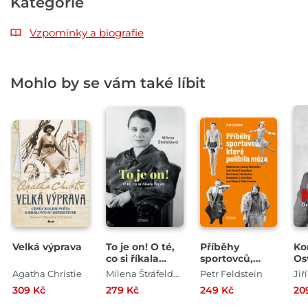
Kategorie
Vzpomínky a biografie
Mohlo by se vám také líbit
Velká výprava
To je on! O té,
Příběhy
Ko
co si říkala
sportovců,
Os
Toyen
které políbila
ne
Agatha Christie
Milena Štráfeldová
Petr Feldstein
Jiř
múza
ok
309 Kč
279 Kč
249 Kč
20