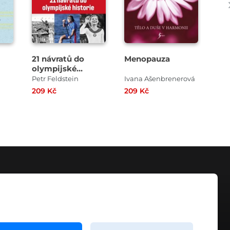
21 návratů do
Menopauza
Ruk
olympijské
Ha
historie
Petr Feldstein
Ivana Ašenbrenerová
209 Kč
209 Kč
349
KONTAKT
info@digiport.cz