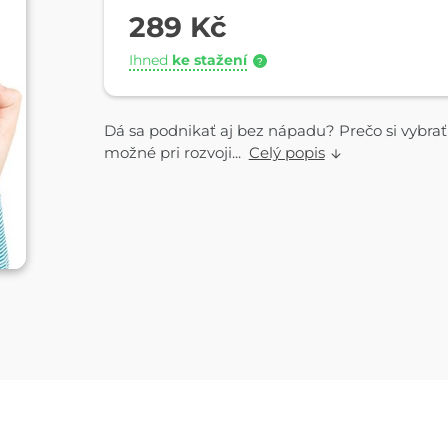
289 Kč
Ihned
ke stažení
?
Dá sa podnikať aj bez nápadu? Prečo si vybrať
možné pri rozvoji...
Celý popis