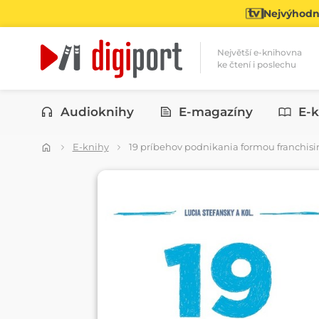
Nejvýhodně
Největší e-knihovna
ke čtení i poslechu
Kategorie
Audioknihy
E-magazíny
E-k
E-knihy
19 príbehov podnikania formou franchis