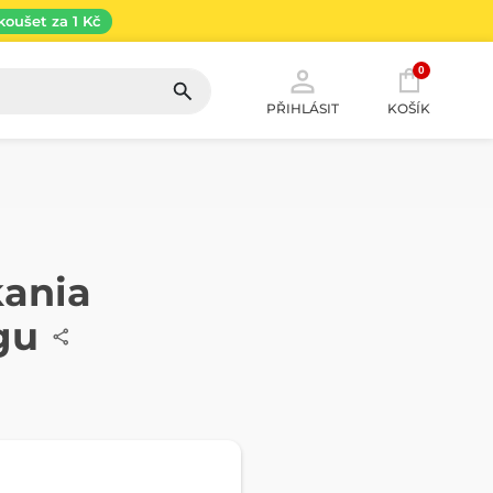
koušet za 1 Kč
0
PŘIHLÁSIT
KOŠÍK
kania
gu