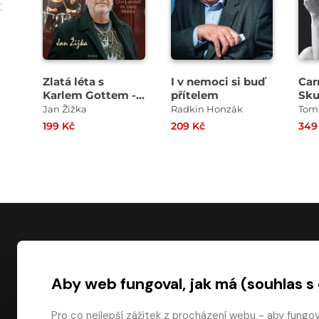
Zlatá léta s
I v nemoci si buď
Car
Karlem Gottem -
přítelem
Sku
Čtvrt století za
Han
Jan Žižka
Radkin Honzák
Tom
zády Mistra
199 Kč
209 Kč
349
NÁKUP
Aby web fungoval, jak má (souhlas s
Časté dotazy
Platba
Pro co nejlepší zážitek z procházení webu - aby fungo