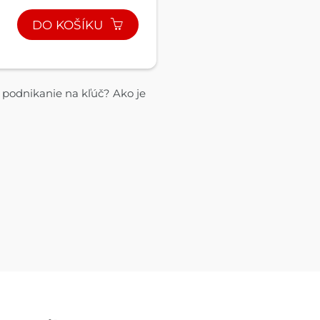
DO KOŠÍKU
 podnikanie na kľúč? Ako je