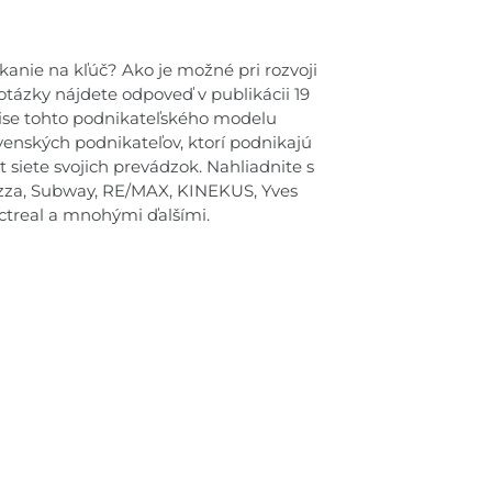
kanie na kľúč? Ako je možné pri rozvoji
 otázky nájdete odpoveď v publikácii 19
pise tohto podnikateľského modelu
venských podnikateľov, ktorí podnikajú
 siete svojich prevádzok. Nahliadnite s
zza, Subway, RE/MAX, KINEKUS, Yves
ctreal a mnohými ďalšími.