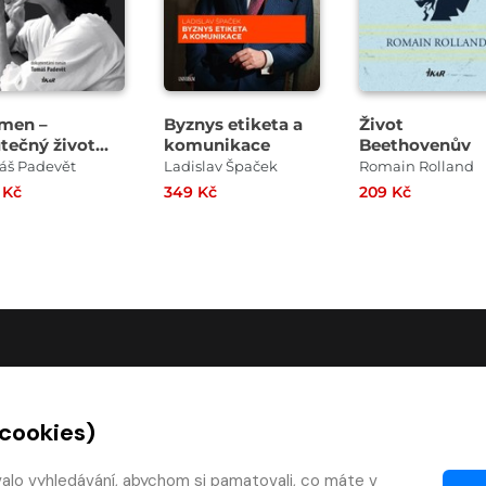
men –
Byznys etiketa a
Život
tečný život
komunikace
Beethovenův
y Hegerové
áš Padevět
Ladislav Špaček
Romain Rolland
 Kč
349 Kč
209 Kč
O SPOLEČNOSTI
 cookies)
O nás
Kontakty
valo vyhledávání, abychom si pamatovali, co máte v