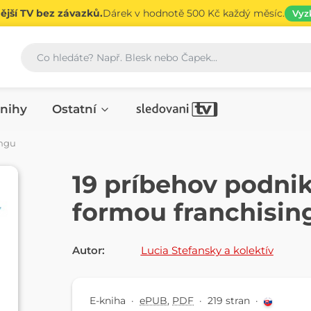
jší TV bez závazků.
Dárek v hodnotě 500 Kč každý měsíc.
Vyz
Vyhledávání
nihy
Ostatní
ingu
E-KNIHA
19 príbehov podni
formou franchisin
Autor:
Lucia Stefansky a kolektív
E-kniha
·
ePUB
,
PDF
·
219 stran
·