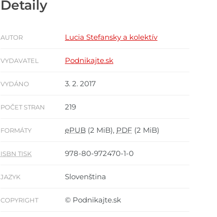
Detaily
Lucia Stefansky a kolektív
AUTOR
Podnikajte.sk
VYDAVATEL
3. 2. 2017
VYDÁNO
219
POČET STRAN
ePUB
(2 MiB),
PDF
(2 MiB)
FORMÁTY
978-80-972470-1-0
ISBN TISK
Slovenština
JAZYK
© Podnikajte.sk
COPYRIGHT