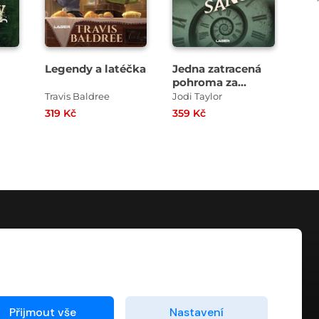
Legendy a latéčka
Jedna zatracená
Sta
pohroma za
druhou 3: Druhá
Travis Baldree
Jodi Taylor
Dmi
šance
319 Kč
359 Kč
289
KONTAKT
info@digiport.cz
Přijmout vše
Nastavení