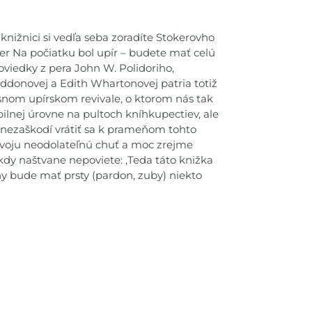
 knižnici si vedľa seba zoradíte Stokerovho
er Na počiatku bol upír – budete mať celú
oviedky z pera John W. Polidoriho,
addonovej a Edith Whartonovej patria totiž
asnom upírskom revivale, o ktorom nás tak
ilnej úrovne na pultoch kníhkupectiev, ale
 nezaškodí vrátiť sa k prameňom tohto
voju neodolateľnú chuť a moc zrejme
nikdy naštvane nepoviete: ,Teda táto knižka
tiny bude mať prsty (pardon, zuby) niekto