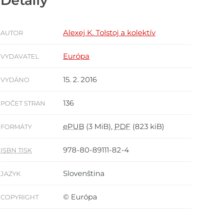
Detaily
Alexej K. Tolstoj a kolektív
AUTOR
Európa
VYDAVATEL
15. 2. 2016
VYDÁNO
136
POČET STRAN
ePUB
(3 MiB),
PDF
(823 kiB)
FORMÁTY
978-80-89111-82-4
ISBN TISK
Slovenština
JAZYK
© Európa
COPYRIGHT