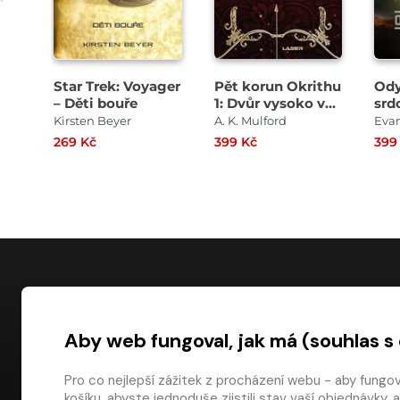
Star Trek: Voyager
Pět korun Okrithu
Ody
– Děti bouře
1: Dvůr vysoko v
srd
horách
Kirsten Beyer
A. K. Mulford
Evan
269 Kč
399 Kč
399
NÁKUP
Aby web fungoval, jak má (souhlas s
Časté dotazy
Platba
Pro co nejlepší zážitek z procházení webu - aby fungo
košíku, abyste jednoduše zjistili stav vaší objednávk