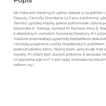
Popis
Ak máte pre literárnych upírov slabosť a na poličke v
Draculu, Carmillu Sheridana Le Fanu a prítomný výb
,famíliu‘ upírskej klasiky pekne pohromade. Slávne p
Alexandra K. Tolstoja, Jamesa M. Rymera, Mary E. Br
k absolútnym vrcholom hororovej literatúry. Pri súč
masívne presviedčajú pyramídy bestsellerov diskutab
i kinosály preplnené zväčša tínedžerským publikom,
podivuhodného žánru. Nežný bozk upíra bude mať s
naveky. Pri čítaní tých starých príbehov si dozaista 
mi poriadne pije krv!‘ V pití vašej životodarnej teku
celkom iný...