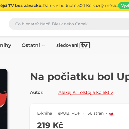
jší TV bez závazků.
Dárek v hodnotě 500 Kč každý měsíc.
Vyz
Vyhledávání
nihy
Ostatní
E-KNIHA
Na počiatku bol Up
Autor:
Alexej K. Tolstoj a kolektív
E-kniha
·
ePUB
,
PDF
·
136 stran
·
219 Kč