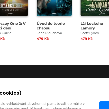
ssey One 2: V
Úvod do teorie
Lži Lockeho
ci dění
chaosu
Lamory
 Currie
Jana Plauchová
Scott Lynch
 Kč
479 Kč
479 Kč
O SPOLEČNOSTI
 cookies)
O nás
Kontakty
valo vyhledávání, abychom si pamatovali, co máte v
y, abychom vás neobtěžovali nevhodnou reklamou a