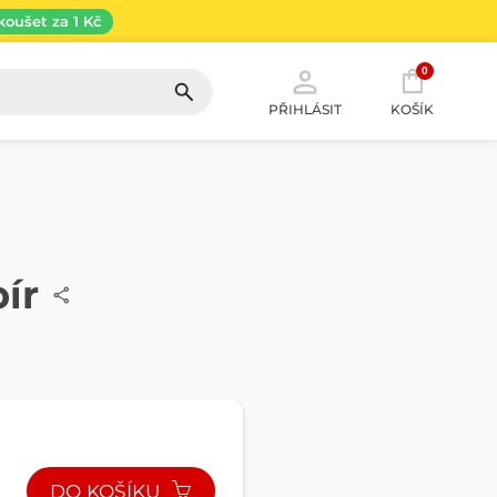
koušet za 1 Kč
0
PŘIHLÁSIT
KOŠÍK
ír
DO KOŠÍKU