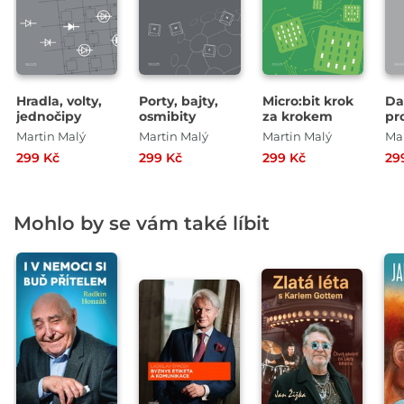
Hradla, volty,
Porty, bajty,
Micro:bit krok
Da
jednočipy
osmibity
za krokem
pr
Martin Malý
Martin Malý
Martin Malý
Mar
299 Kč
299 Kč
299 Kč
29
Mohlo by se vám také líbit