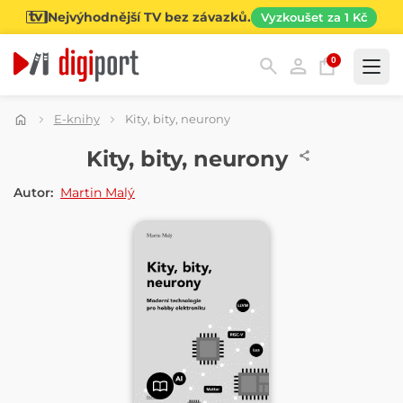
Nejvýhodnější TV bez závazků.
Vyzkoušet za 1 Kč
0
Kategorie
E-knihy
Kity, bity, neurony
E-KNIHA
Kity, bity, neurony
Autor:
Martin Malý