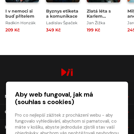
I v nemoci si
Byznys etiketa
Zlatá léta s
Mil
buď přítelem
a komunikace
Karlem
an
Gottem - Čtvrt
Ko
Radkin Honzák
Ladislav Špaček
Jan Žižka
Jar
století za zády
209 Kč
349 Kč
199 Kč
24
Mistra
digiport.cz © 2026
Aby web fungoval, jak má
NÁKUP
(souhlas s cookies)
O SPOLEČNOSTI
Pro co nejlepší zážitek z procházení webu - aby
fungovalo vyhledávání, abychom si pamatovali, co
máte v košíku, abyste jednoduše zjistili stav vaší
KONTAKT
objednávky, abychom vás neobtěžovali nevhodnou