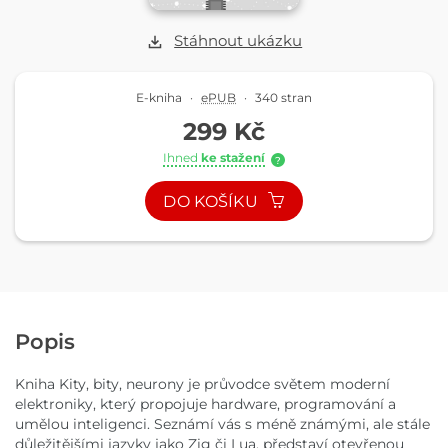
Stáhnout ukázku
E-kniha
·
ePUB
·
340 stran
299 Kč
Ihned
ke stažení
?
DO KOŠÍKU
Popis
Kniha Kity, bity, neurony je průvodce světem moderní
elektroniky, který propojuje hardware, programování a
umělou inteligenci. Seznámí vás s méně známými, ale stále
důležitějšími jazyky jako Zig či Lua, představí otevřenou