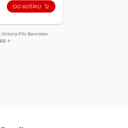
DO KOŠÍKU
toria Pilz Bannister
pis