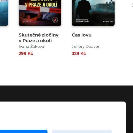
Skutečné zločiny
Čas lovu
Sh
v Praze a okolí
– P
vy
Ivana Žáková
Jeffery Deaver
Pet
po
299 Kč
329 Kč
179
KONTAKT
info@digiport.cz