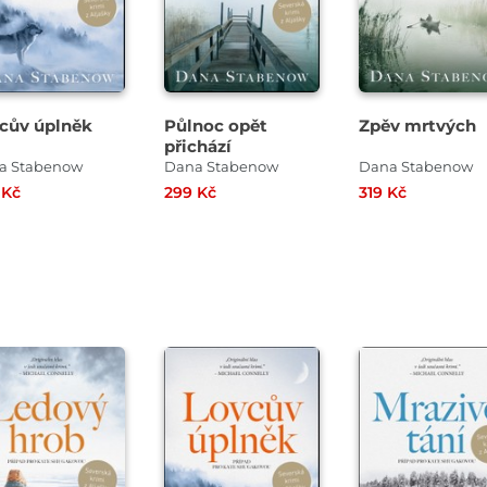
cův úplněk
Půlnoc opět
Zpěv mrtvých
přichází
a Stabenow
Dana Stabenow
Dana Stabenow
 Kč
299 Kč
319 Kč