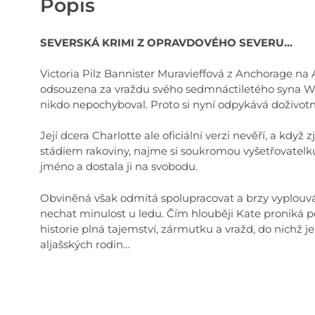
Popis
SEVERSKÁ KRIMI Z OPRAVDOVÉHO SEVERU…
Victoria Pilz Bannister Muravieffová z Anchorage na A
odsouzena za vraždu svého sedmnáctiletého syna Wil
nikdo nepochyboval. Proto si nyní odpykává doživotní
Její dcera Charlotte ale oficiální verzi nevěří, a když
stádiem rakoviny, najme si soukromou vyšetřovatelku
jméno a dostala ji na svobodu.
Obviněná však odmítá spolupracovat a brzy vyplouvá
nechat minulost u ledu. Čím hlouběji Kate proniká po
historie plná tajemství, zármutku a vražd, do nichž j
aljašských rodin…