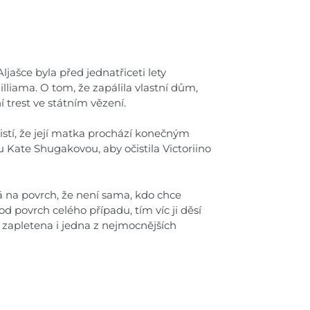
ljašce byla před jednatřiceti lety
liama. O tom, že zapálila vlastní dům,
 trest ve státním vězení.
 zjistí, že její matka prochází konečným
 Kate Shugakovou, aby očistila Victoriino
 na povrch, že není sama, kdo chce
d povrch celého případu, tím víc ji děsí
e zapletena i jedna z nejmocnějších