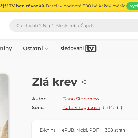
jší TV bez závazků.
Dárek v hodnotě 500 Kč každý měsíc.
Vyz
Vyhledávání
nihy
Ostatní
E-KNIHA
Zlá krev
Autor:
Dana Stabenow
Série:
Kate Shugaková
(14. díl)
E-kniha
·
ePUB
,
Mobi
,
PDF
·
368 stran