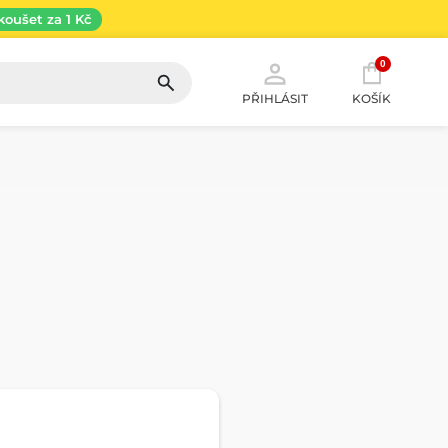
koušet za 1 Kč
0
PŘIHLÁSIT
KOŠÍK