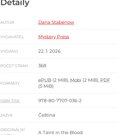
Detaily
Dana Stabenow
AUTOR
Mystery Press
VYDAVATEL
22. 1. 2026
VYDÁNO
368
POČET STRAN
ePUB
(2 MiB),
Mobi
(2 MiB),
PDF
FORMÁTY
(5 MiB)
978-80-7707-036-2
ISBN TISK
Čeština
JAZYK
ORIGINÁLNÍ
A Taint in the Blood