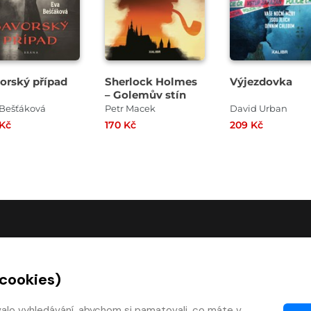
orský případ
Sherlock Holmes
Výjezdovka
– Golemův stín
 Bešťáková
Petr Macek
David Urban
 Kč
170 Kč
209 Kč
O SPOLEČNOSTI
 cookies)
O nás
Kontakty
valo vyhledávání, abychom si pamatovali, co máte v