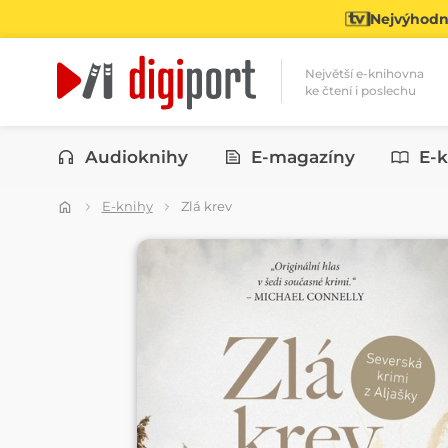
Nejvýhodně
Největší e-knihovna
ke čtení i poslechu
Kategorie
Audioknihy
E-magazíny
E-k
E-knihy
Zlá krev