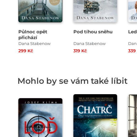
Půlnoc opět
Pod tíhou sněhu
Led
přichází
Dana Stabenow
Dana Stabenow
Dan
299 Kč
319 Kč
339
Mohlo by se vám také líbit