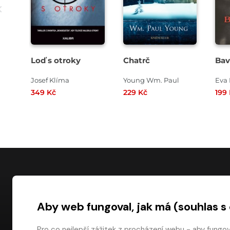
Loď s otroky
Chatrč
Bav
Josef Klíma
Young Wm. Paul
Eva
349 Kč
229 Kč
199
NÁKUP
Aby web fungoval, jak má (souhlas s
Časté dotazy
Platba
Pro co nejlepší zážitek z procházení webu - aby fungo