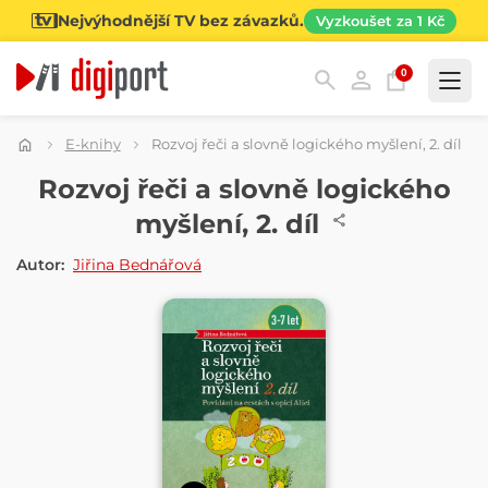
Nejvýhodnější TV bez závazků.
Vyzkoušet za 1 Kč
0
Kategorie
E-knihy
Rozvoj řeči a slovně logického myšlení, 2. díl
E-KNIHA
Rozvoj řeči a slovně logického
myšlení, 2. díl
Autor:
Jiřina Bednářová