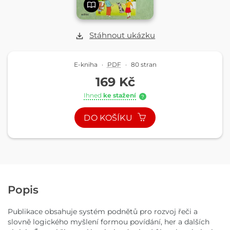
Stáhnout ukázku
E-kniha
·
PDF
·
80 stran
169 Kč
Ihned
ke stažení
?
DO KOŠÍKU
Popis
Publikace obsahuje systém podnětů pro rozvoj řeči a
slovně logického myšlení formou povídání, her a dalších