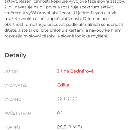
aktivit. Řazení činností kopíruje vývojové fáze slovní zásoby.
2. díl navazuje na díl první a rozšiřuje spektrum aktivit
směrem k vyšší úrovni obtížnosti. U jednotlivých aktivit
můžete zvolit různé stupně obtížnosti. Diferenciace
obtížností umožňuje pracovat podle aktuálních schopností
dítěte. Jistě si oblíbíte přílohu s kartami a návody ke hrám
rozvíjejícím slovní zásobu a slovně logické myšlení.
Detaily
Jiřina Bednářová
AUTOR
Edika
VYDAVATEL
22. 1. 2026
VYDÁNO
80
POČET STRAN
PDF
(9 MiB)
FORMÁT