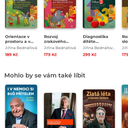
Orientace v
Rozvoj
Diagnostika
Ro
prostoru a v
zrakového
dítěte
sl
čase pro děti
vnímání
předškolního
lo
Jiřina Bednářová
Jiřina Bednářová
Jiřina Bednářová , Vlasta Šmardová
Ji
od 4 do 6 let
věku, 2. díl
myš
189 Kč
179 Kč
299 Kč
17
Mohlo by se vám také líbit