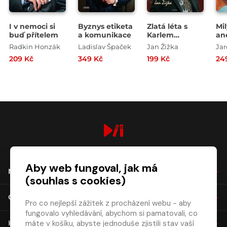
I v nemoci si
Byznys etiketa
Zlatá léta s
Mil
buď přítelem
a komunikace
Karlem
an
Gottem - Čtvrt
Ko
Radkin Honzák
Ladislav Špaček
Jan Žižka
Jar
století za zády
209 Kč
349 Kč
199 Kč
24
Mistra
digiport.cz © 2026
Aby web fungoval, jak má
NÁKUP
(souhlas s cookies)
O SPOLEČNOSTI
Pro co nejlepší zážitek z procházení webu - aby
fungovalo vyhledávání, abychom si pamatovali, co
máte v košíku, abyste jednoduše zjistili stav vaší
KONTAKT