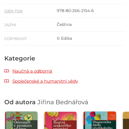
978-80-266-2154-6
ISBN TISK
Čeština
JAZYK
© Edika
COPYRIGHT
Kategorie
Naučná a odborná
Společenské a humanitní vědy
Od autora
Jiřina Bednářová