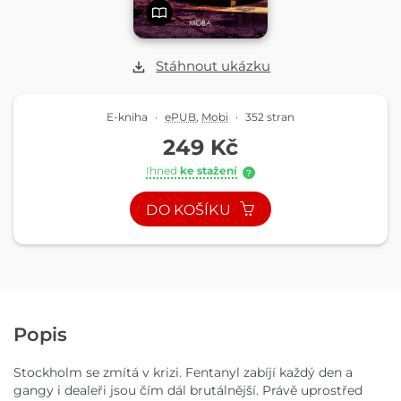
Stáhnout ukázku
E-kniha
·
ePUB
,
Mobi
·
352 stran
249 Kč
Ihned
ke stažení
?
DO KOŠÍKU
Popis
Stockholm se zmítá v krizi. Fentanyl zabíjí každý den a
gangy i dealeři jsou čím dál brutálnější. Právě uprostřed