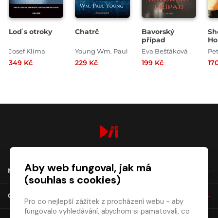
Loď s otroky
Chatrč
Bavorský
Sh
případ
Ho
Go
Josef Klíma
Young Wm. Paul
Eva Bešťáková
Pe
349 Kč
229 Kč
199 Kč
17
digiport.cz © 2026
Aby web fungoval, jak má
NÁKUP
(souhlas s cookies)
O SPOLEČNOSTI
Pro co nejlepší zážitek z procházení webu - aby
fungovalo vyhledávání, abychom si pamatovali, co