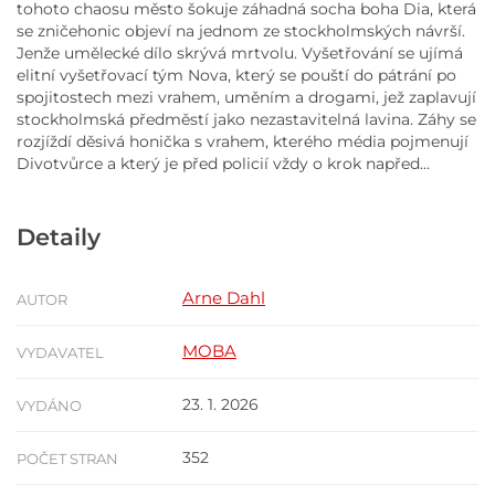
tohoto chaosu město šokuje záhadná socha boha Dia, která
se zničehonic objeví na jednom ze stockholmských návrší.
Jenže umělecké dílo skrývá mrtvolu. Vyšetřování se ujímá
elitní vyšetřovací tým Nova, který se pouští do pátrání po
spojitostech mezi vrahem, uměním a drogami, jež zaplavují
stockholmská předměstí jako nezastavitelná lavina. Záhy se
rozjíždí děsivá honička s vrahem, kterého média pojmenují
Divotvůrce a který je před policií vždy o krok napřed…
Detaily
Arne Dahl
AUTOR
MOBA
VYDAVATEL
23. 1. 2026
VYDÁNO
352
POČET STRAN