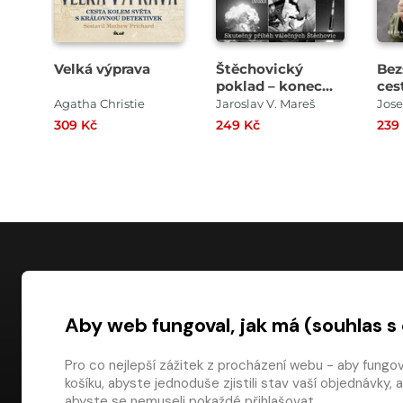
Velká výprava
Štěchovický
Bez
poklad – konec
ces
legend
Agatha Christie
Jaroslav V. Mareš
Jose
309 Kč
249 Kč
239
NÁKUP
Aby web fungoval, jak má (souhlas s
Časté dotazy
Platba
Pro co nejlepší zážitek z procházení webu - aby fungo
košíku, abyste jednoduše zjistili stav vaší objednávk
Obchodní pod
digiport.cz © 2026
abyste se nemuseli pokaždé přihlašovat.