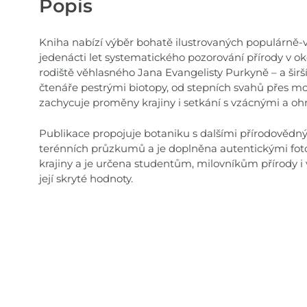
Popis
Kniha nabízí výběr bohatě ilustrovaných populárně-
jedenácti let systematického pozorování přírody v o
rodiště věhlasného Jana Evangelisty Purkyně – a širší
čtenáře pestrými biotopy, od stepních svahů přes mokřa
zachycuje proměny krajiny i setkání s vzácnými a o
Publikace propojuje botaniku s dalšími přírodovědn
terénních průzkumů a je doplněna autentickými fotog
krajiny a je určena studentům, milovníkům přírody
její skryté hodnoty.