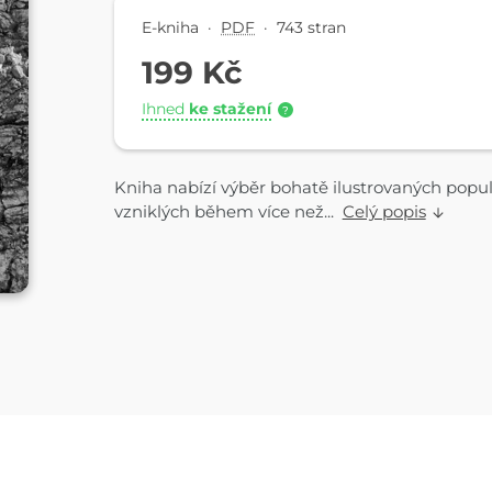
E-kniha
·
PDF
·
743 stran
199 Kč
Ihned
ke stažení
?
Kniha nabízí výběr bohatě ilustrovaných popu
vzniklých během více než...
Celý popis