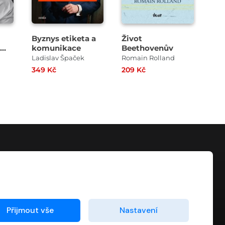
Byznys etiketa a
Život
21 
komunikace
Beethovenův
ol
é
his
Ladislav Špaček
Romain Rolland
Petr
349 Kč
209 Kč
209
KONTAKT
info@digiport.cz
Přijmout vše
Nastavení