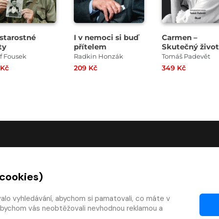
starostné
I v nemoci si buď
Carmen –
ty
přítelem
Skutečný život
Hany Hegerov
f Fousek
Radkin Honzák
Tomáš Padevět
 Kč
209 Kč
349 Kč
O SPOLEČNOSTI
 cookies)
O nás
Kontakty
valo vyhledávání, abychom si pamatovali, co máte v
y, abychom vás neobtěžovali nevhodnou reklamou a
mínky
Články