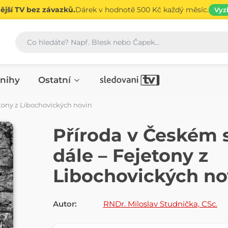
jší TV bez závazků.
Dárek v hodnotě 500 Kč každý měsíc.
Vyz
Vyhledávání
nihy
Ostatní
etony z Libochovických novin
E-KNIHA
Příroda v Českém s
dále – Fejetony z
Libochovických no
Autor:
RNDr. Miloslav Studnička, CSc.