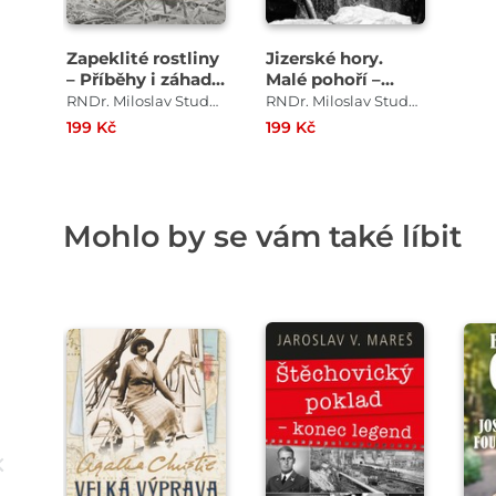
Zapeklité rostliny
Jizerské hory.
– Příběhy i záhady
Malé pohoří –
při pěstování
obdivuhodná
RNDr. Miloslav Studnička, CSc.
RNDr. Miloslav Studnička, CSc.
opravdu
příroda
199 Kč
199 Kč
podivných druhů
Mohlo by se vám také líbit