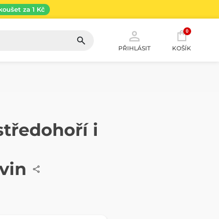
koušet za 1 Kč
0
PŘIHLÁSIT
KOŠÍK
tředohoří i
vin