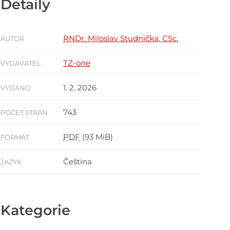
Detaily
RNDr. Miloslav Studnička, CSc.
AUTOR
TZ-one
VYDAVATEL
1. 2. 2026
VYDÁNO
743
POČET STRAN
PDF
(93 MiB)
FORMÁT
Čeština
JAZYK
Kategorie