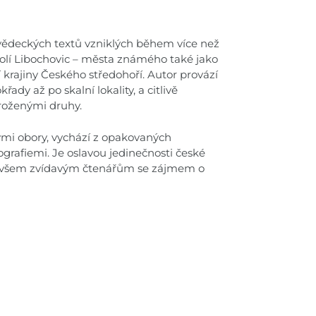
vědeckých textů vzniklých během více než
kolí Libochovic – města známého také jako
 krajiny Českého středohoří. Autor provází
dy až po skalní lokality, a citlivě
hroženými druhy.
ými obory, vychází z opakovaných
rafiemi. Je oslavou jedinečnosti české
 i všem zvídavým čtenářům se zájmem o