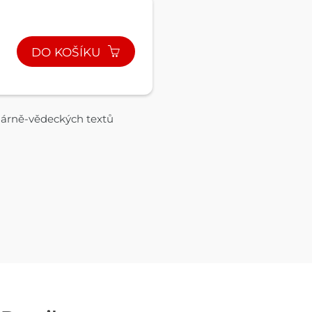
DO KOŠÍKU
lárně-vědeckých textů