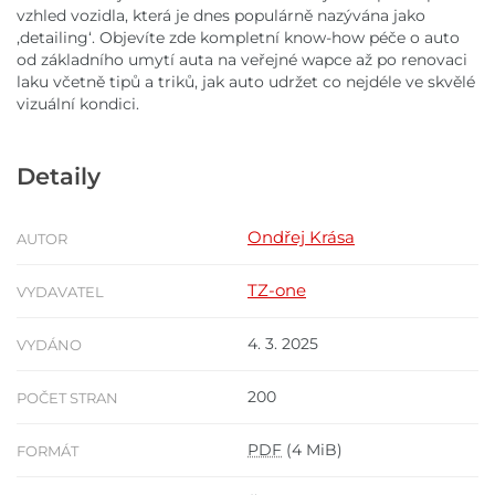
vzhled vozidla, která je dnes populárně nazývána jako
,detailing‘. Objevíte zde kompletní know-how péče o auto
od základního umytí auta na veřejné wapce až po renovaci
laku včetně tipů a triků, jak auto udržet co nejdéle ve skvělé
vizuální kondici.
Detaily
Ondřej Krása
AUTOR
TZ-one
VYDAVATEL
4. 3. 2025
VYDÁNO
200
POČET STRAN
PDF
(4 MiB)
FORMÁT