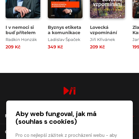
I v nemoci si
Byznys etiketa
Lovecká
Zla
buď přítelem
a komunikace
vzpomínání
Ka
Go
Radkin Honzák
Ladislav Špaček
Jiří Křivánek
Jan
sto
209 Kč
349 Kč
209 Kč
19
Mi
digiport.cz © 2026
Aby web fungoval, jak má
NÁKUP
(souhlas s cookies)
O SPOLEČNOSTI
Pro co nejlepší zážitek z procházení webu - aby