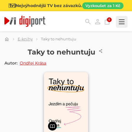
Nejvýhodnější TV bez závazků.
Vyzkoušet za 1 Kč
0
Kategorie
E-knihy
Taky to nehuntuju
E-KNIHA
Taky to nehuntuju
Autor:
Ondřej Krása