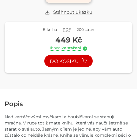
Stáhnout ukázku
E-kniha
·
PDF
·
200 stran
449 Kč
Ihned
ke stažení
?
DO KOŠÍKU
Popis
Nad kartáčovými myčkami a houbičkami se stahují
mračna. V ruce totiž máte knihu, která vás naučí šetrně se
starat o své auto. Jasným cílem je jediné, aby vám auto
zůstalo co nejdéle krásné. Kniha se věnuje komplexní péči o