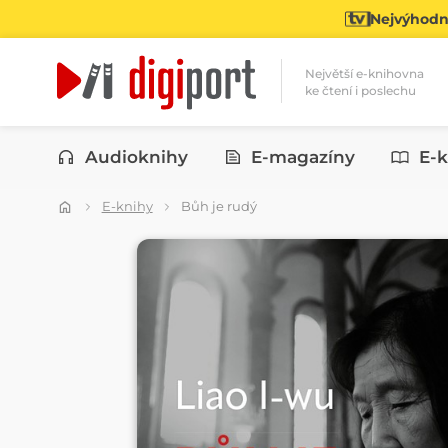
Nejvýhodně
Největší e-knihovna
ke čtení i poslechu
Kategorie
Audioknihy
E-magazíny
E-k
E-knihy
Bůh je rudý