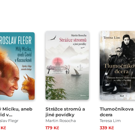
ý Micíku, aneb
Strážce stromů a
Tlumočníkova
id v
jiné povídky
dcera
ourkově
slav Flegr
Martin Rosocha
Teresa Lim
 Kč
179 Kč
339 Kč