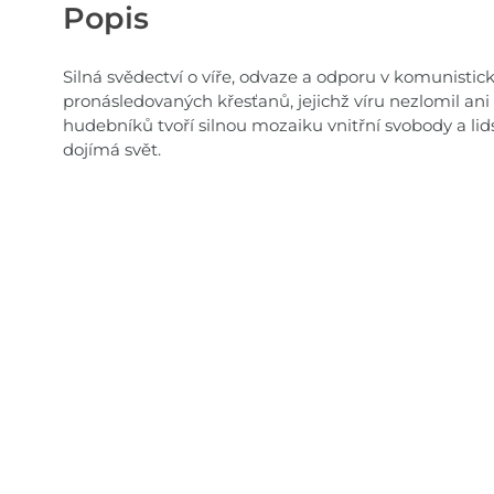
Popis
Silná svědectví o víře, odvaze a odporu v komunistic
pronásledovaných křesťanů, jejichž víru nezlomil ani 
hudebníků tvoří silnou mozaiku vnitřní svobody a lids
dojímá svět.