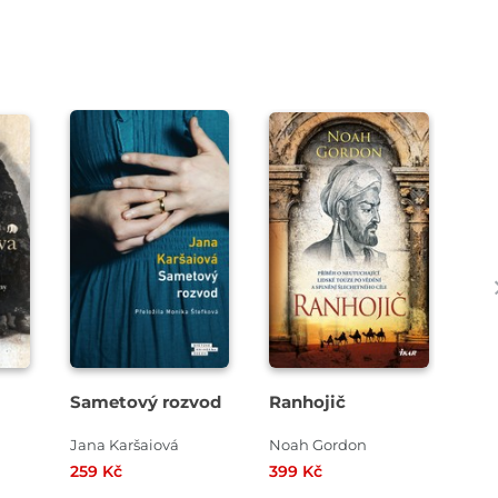
Sametový rozvod
Ranhojič
Za
osu
taj
Jana Karšaiová
Noah Gordon
Mar
259 Kč
399 Kč
319