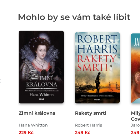
Mohlo by se vám také líbit
Zimní královna
Rakety smrti
Mil
Cov
Koc
Hana Whitton
Robert Harris
Jaro
229 Kč
249 Kč
249