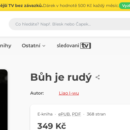
jší TV bez závazků.
Dárek v hodnotě 500 Kč každý měsíc.
Vyz
Vyhledávání
nihy
Ostatní
E-KNIHA
Bůh je rudý
Autor:
Liao I-wu
E-kniha
·
ePUB
,
PDF
·
368 stran
349 Kč