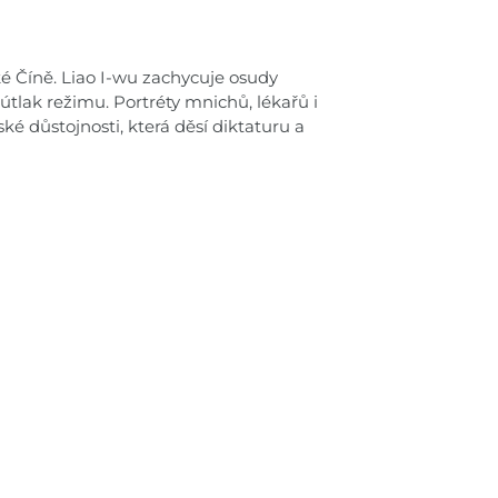
ké Číně. Liao I-wu zachycuje osudy
útlak režimu. Portréty mnichů, lékařů i
ké důstojnosti, která děsí diktaturu a