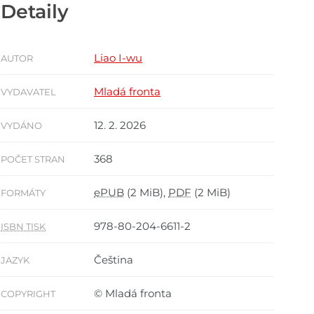
Detaily
Liao I-wu
AUTOR
Mladá fronta
VYDAVATEL
12. 2. 2026
VYDÁNO
368
POČET STRAN
ePUB
(2 MiB),
PDF
(2 MiB)
FORMÁTY
978-80-204-6611-2
ISBN TISK
Čeština
JAZYK
© Mladá fronta
COPYRIGHT