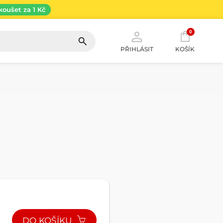
koušet za 1 Kč
0
PŘIHLÁSIT
KOŠÍK
DO KOŠÍKU