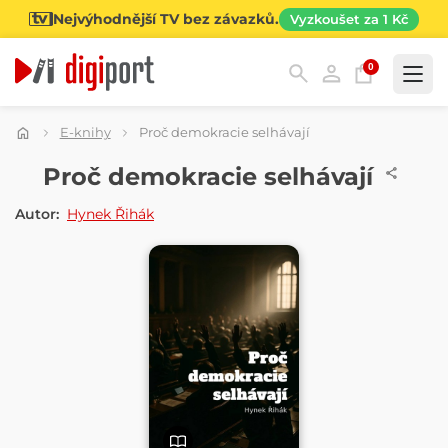
Nejvýhodnější TV bez závazků.
Vyzkoušet za 1 Kč
0
Kategorie
E-knihy
Proč demokracie selhávají
E-KNIHA
Proč demokracie selhávají
Autor:
Hynek Řihák