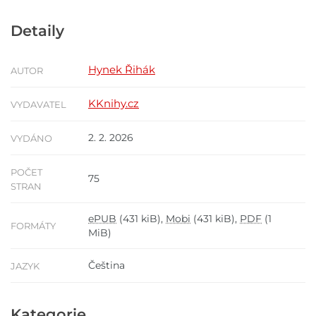
Detaily
Hynek Řihák
AUTOR
KKnihy.cz
VYDAVATEL
2. 2. 2026
VYDÁNO
POČET
75
STRAN
ePUB
(431 kiB),
Mobi
(431 kiB),
PDF
(1
FORMÁTY
MiB)
Čeština
JAZYK
Kategorie