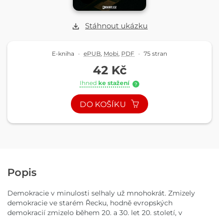
Stáhnout ukázku
E-kniha
·
ePUB
,
Mobi
,
PDF
·
75 stran
42 Kč
Ihned
ke stažení
?
DO KOŠÍKU
Popis
Demokracie v minulosti selhaly už mnohokrát. Zmizely
demokracie ve starém Řecku, hodně evropských
demokracií zmizelo během 20. a 30. let 20. století, v