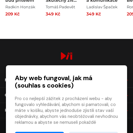
buď přítelem
Skutečný život
a komunikace
Be
Hany
Radkin Honzák
Tomáš Padevět
Ladislav Špaček
Ro
Hegerové
209 Kč
349 Kč
349 Kč
20
digiport.cz © 2026
Aby web fungoval, jak má
NÁKUP
(souhlas s cookies)
O SPOLEČNOSTI
Pro co nejlepší zážitek z procházení webu - aby
fungovalo vyhledávání, abychom si pamatovali, co
máte v košíku, abyste jednoduše zjistili stav vaší
KONTAKT
objednávky, abychom vás neobtěžovali nevhodnou
reklamou a abyste se nemuseli pokaždé
přihlašovat.