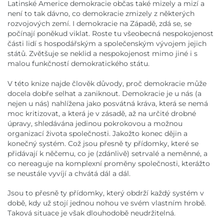
Latinské Americe demokracie občas také mizely a mizí a
není to tak dávno, co demokracie zmizely z některých
rozvojových zemí. I demokracie na Západě, zdá se, se
počínají poněkud viklat. Roste tu všeobecná nespokojenost
části lidí s hospodářským a společenským vývojem jejich
států. Zvětšuje se neklid a nespokojenost mimo jiné i s
malou funkčností demokratického státu.
V této knize najde člověk důvody, proč demokracie může
docela dobře selhat a zaniknout. Demokracie je u nás (a
nejen u nás) nahlížena jako posvátná kráva, která se nemá
moc kritizovat, a která je v zásadě, až na určité drobné
úpravy, shledávána jedinou pokrokovou a možnou
organizací života společnosti. Jakožto konec dějin a
konečný systém. Což jsou přesně ty přídomky, které se
přidávají k něčemu, co je (zdánlivě) setrvalé a neměnné, a
co nereaguje na komplexní proměny společnosti, kterážto
se neustále vyvíjí a chvátá dál a dál.
Jsou to přesně ty přídomky, který obdrží každý systém v
době, kdy už stojí jednou nohou ve svém vlastním hrobě.
Taková situace je však dlouhodobě neudržitelná.