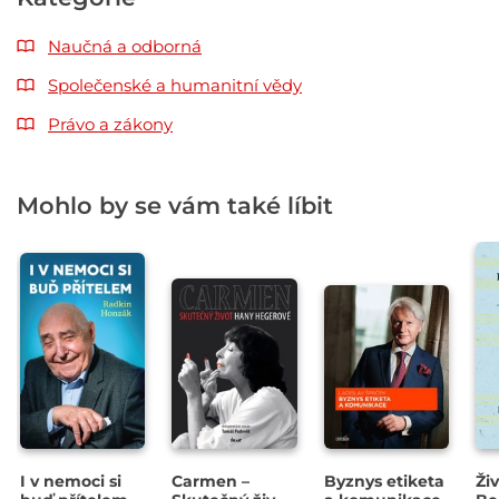
Naučná a odborná
Společenské a humanitní vědy
Právo a zákony
Mohlo by se vám také líbit
I v nemoci si
Carmen –
Byznys etiketa
Ži