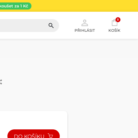
koušet za 1 Kč
0
PŘIHLÁSIT
KOŠÍK
DO KOŠÍKU