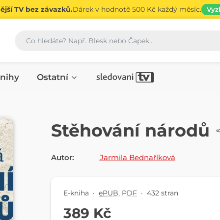
jší TV bez závazků.
Dárek v hodnotě 500 Kč každý měsíc.
Vyz
Vyhledávání
nihy
Ostatní
E-KNIHA
Stěhování národů
Autor:
Jarmila Bednaříková
E-kniha
·
ePUB
,
PDF
·
432 stran
389 Kč