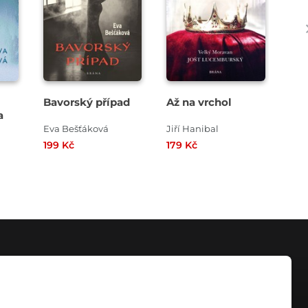
Bavorský případ
Až na vrchol
Živ
a
Eva Bešťáková
Jiří Hanibal
Dit
199 Kč
179 Kč
249
KONTAKT