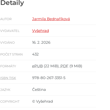
Detaily
Jarmila Bednaříková
AUTOR
Vyšehrad
VYDAVATEL
16. 2. 2026
VYDÁNO
432
POČET STRAN
ePUB
(22 MiB),
PDF
(9 MiB)
FORMÁTY
978-80-267-3351-5
ISBN TISK
Čeština
JAZYK
© Vyšehrad
COPYRIGHT