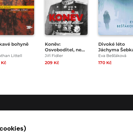
kavé bohyně
Koněv:
Divoké léto
Osvoboditel, nebo
Jáchyma Šebk
okupant?
than Littell
Jiří Fidler
Eva Bešťáková
 Kč
209 Kč
170 Kč
O SPOLEČNOSTI
 cookies)
O nás