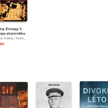
ny Evropy 1:
opa starověku
Michal Habaj , Markéta Melounová PhD. , Jarmila Bednaříková
 Kč