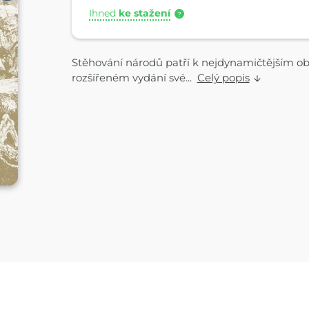
Ihned
ke stažení
?
Stěhování národů patří k nejdynamičtějším o
rozšířeném vydání své...
Celý popis