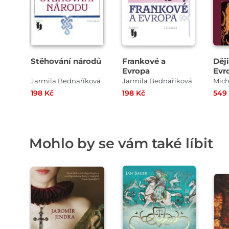
Stěhování národů
Frankové a
Ději
Evropa
Evr
Jarmila Bednaříková
Jarmila Bednaříková
198 Kč
198 Kč
549
Mohlo by se vám také líbit