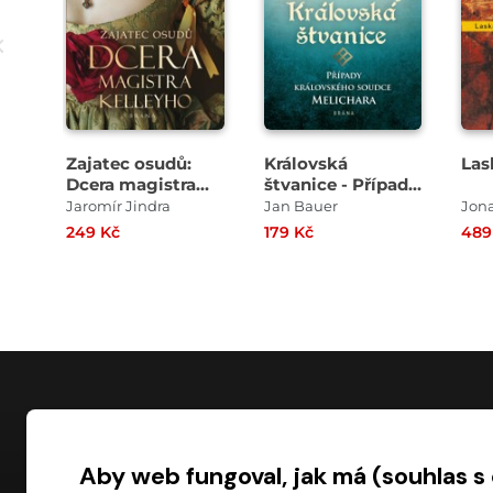
Zajatec osudů:
Královská
Las
Dcera magistra
štvanice - Případy
Kelleyho
královského
Jaromír Jindra
Jan Bauer
Jona
soudce Melichara
249 Kč
179 Kč
489
NÁKUP
Aby web fungoval, jak má (souhlas s
Časté dotazy