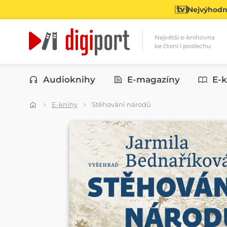
Nejvýhodně
Největší e-knihovna
ke čtení i poslechu
Kategorie
Audioknihy
E-magazíny
E-k
E-knihy
Stěhování národů