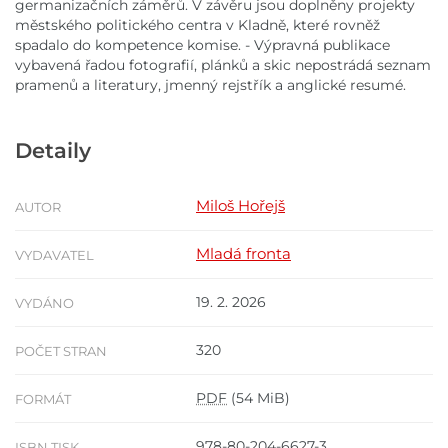
germanizačních záměrů. V závěru jsou doplněny projekty
městského politického centra v Kladně, které rovněž
spadalo do kompetence komise. - Výpravná publikace
vybavená řadou fotografií, plánků a skic nepostrádá seznam
pramenů a literatury, jmenný rejstřík a anglické resumé.
Detaily
Miloš Hořejš
AUTOR
Mladá fronta
VYDAVATEL
19. 2. 2026
VYDÁNO
320
POČET STRAN
PDF
(54 MiB)
FORMÁT
978-80-204-6627-3
ISBN TISK