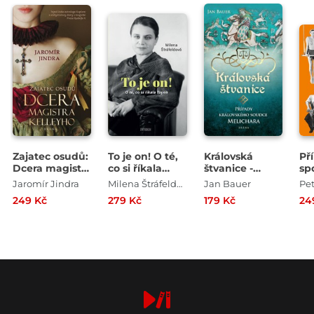
Zajatec osudů:
To je on! O té,
Královská
Př
Dcera magistra
co si říkala
štvanice -
sp
Kelleyho
Toyen
Případy
kt
Jaromír Jindra
Milena Štráfeldová
Jan Bauer
Pet
královského
m
249 Kč
279 Kč
179 Kč
24
soudce
Melichara