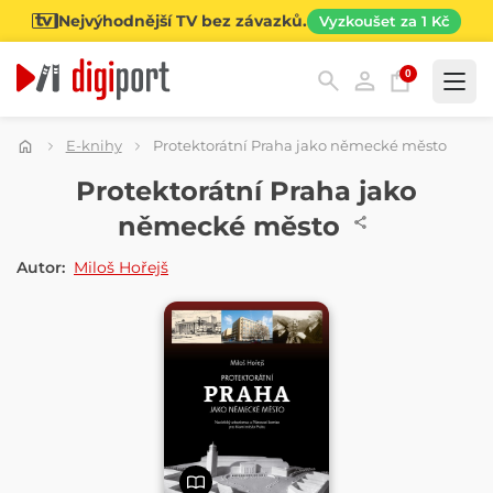
Nejvýhodnější TV bez závazků.
Vyzkoušet za 1 Kč
0
Kategorie
E-knihy
Protektorátní Praha jako německé město
E-KNIHA
Protektorátní Praha jako
německé město
Autor:
Miloš Hořejš