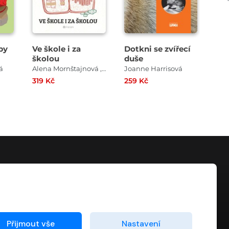
by
Ve škole i za
Dotkni se zvířecí
Can
školou
duše
á
Alena Mornštajnová , Petra Dvořáková , Anna Bolavá , Marek Epstein , Lidmila Kábrtová , Stanislav Beran
Joanne Harrisová
And
319 Kč
259 Kč
179
KONTAKT
info@digiport.cz
Přijmout vše
Nastavení