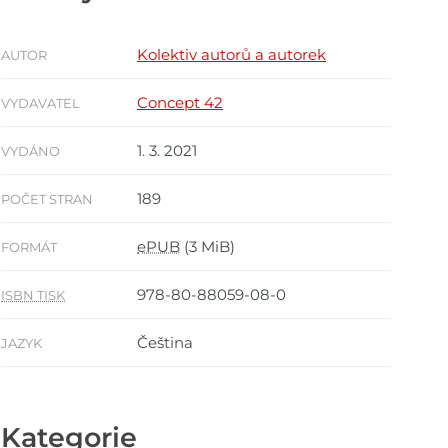
Kolektiv autorů a autorek
AUTOR
Concept 42
VYDAVATEL
1. 3. 2021
VYDÁNO
189
POČET STRAN
ePUB
(3 MiB)
FORMÁT
978-80-88059-08-0
ISBN TISK
Čeština
JAZYK
Kategorie