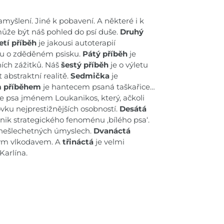
amyšlení. Jiné k pobavení. A některé i k
 může být náš pohled do psí duše.
Druhý
etí příběh
je jakousi autoterapií
kou o zděděném psisku.
Pátý příběh
je
ních zážitků. Náš
šestý příběh
je o výletu
 abstraktní realitě.
Sedmička
je
 příběhem
je hantecem psaná taškařice…
še psa jménem Loukanikos, který, ačkoli
vku nejprestižnějších osobností.
Desátá
ik strategického fenoménu ,bílého psa‘.
a nešlechetných úmyslech.
Dvanáctá
ským vlkodavem. A
třináctá
je velmi
arlína.