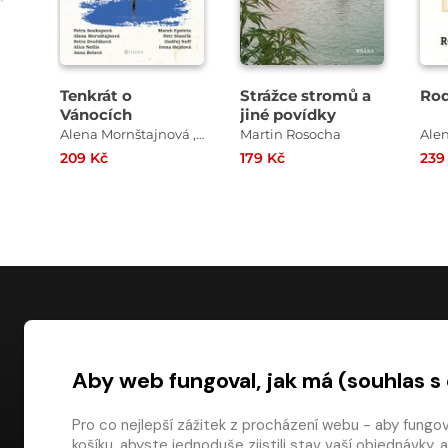
Tenkrát o
Strážce stromů a
Rod
Vánocích
jiné povídky
Alena Mornštajnová , Alice Nellis , Petra Dvořáková , Anna Bolavá , Marek Epstein , Petra Soukupová
Martin Rosocha
209 Kč
179 Kč
239
NÁKUP
Aby web fungoval, jak má (souhlas s
Časté dotazy
Platba
Pro co nejlepší zážitek z procházení webu - aby fungo
košíku, abyste jednoduše zjistili stav vaší objednávk