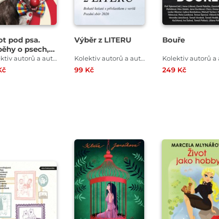
ot pod psa.
Výběr z LITERU
Bouře
běhy o psech,
ré se vám
Kolektiv autorů a autorek
Kolektiv autorů a autorek
udou líbit.
Kč
99 Kč
249 Kč