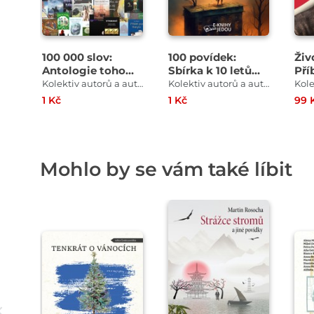
100 000 slov:
100 povídek:
Živ
Antologie toho
Sbírka k 10 letům
Pří
nejlepšího z
nakladatelství E-
kte
Kolektiv autorů a autorek
Kolektiv autorů a autorek
nakladatelství E-
knihy jedou
neb
1 Kč
1 Kč
99 
knihy jedou
Mohlo by se vám také líbit