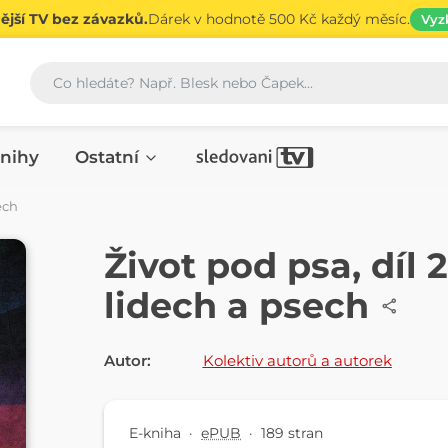
jší TV bez závazků.
Dárek v hodnotě 500 Kč každý měsíc.
Vyz
Vyhledávání
nihy
Ostatní
ech
E-KNIHA
Život pod psa, díl 
lidech a psech
Autor:
Kolektiv autorů a autorek
E-kniha
·
ePUB
·
189 stran