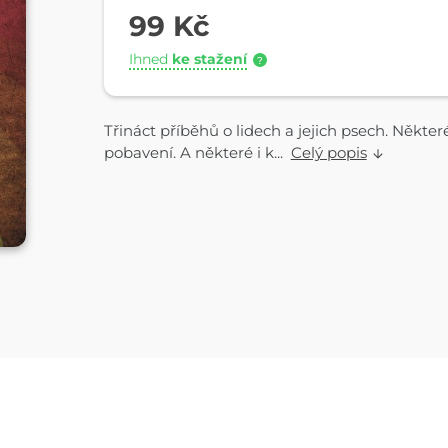
99 Kč
Ihned
ke stažení
?
Třináct příběhů o lidech a jejich psech. Někter
pobavení. A některé i k...
Celý popis