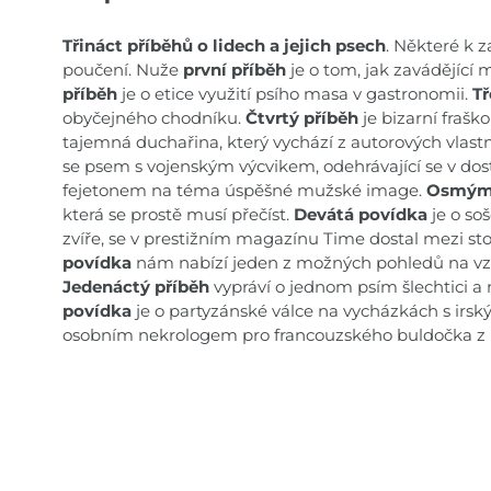
Třináct příběhů o lidech a jejich psech
. Některé k z
poučení. Nuže
první příběh
je o tom, jak zavádějící
příběh
je o etice využití psího masa v gastronomii.
Tř
obyčejného chodníku.
Čtvrtý příběh
je bizarní fraš
tajemná duchařina, který vychází z autorových vlast
se psem s vojenským výcvikem, odehrávající se v dost
fejetonem na téma úspěšné mužské image.
Osmým
která se prostě musí přečíst.
Devátá povídka
je o so
zvíře, se v prestižním magazínu Time dostal mezi sto
povídka
nám nabízí jeden z možných pohledů na vzn
Jedenáctý příběh
vypráví o jednom psím šlechtici 
povídka
je o partyzánské válce na vycházkách s ir
osobním nekrologem pro francouzského buldočka z K