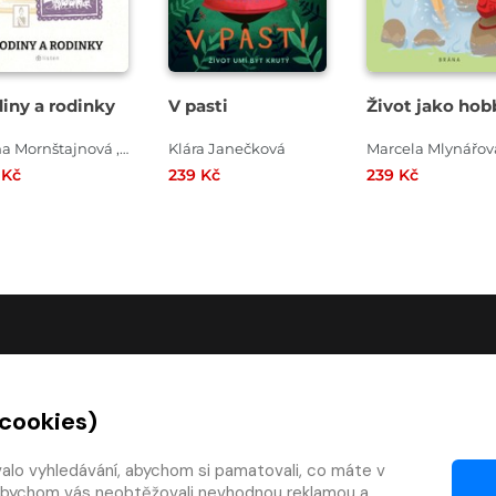
iny a rodinky
V pasti
Život jako hob
Alena Mornštajnová , Petra Dvořáková , Anna Bolová , Aňa Geislerová , Bianca Bellová , Miloš Urban
Klára Janečková
Marcela Mlynářov
 Kč
239 Kč
239 Kč
O SPOLEČNOSTI
 cookies)
O nás
Kontakty
valo vyhledávání, abychom si pamatovali, co máte v
y, abychom vás neobtěžovali nevhodnou reklamou a