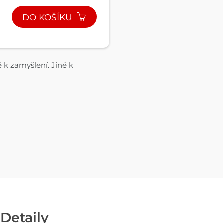
DO KOŠÍKU
é k zamyšlení. Jiné k
Detaily