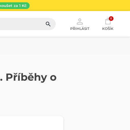
koušet za 1 Kč
0
PŘIHLÁSIT
KOŠÍK
2. Příběhy o