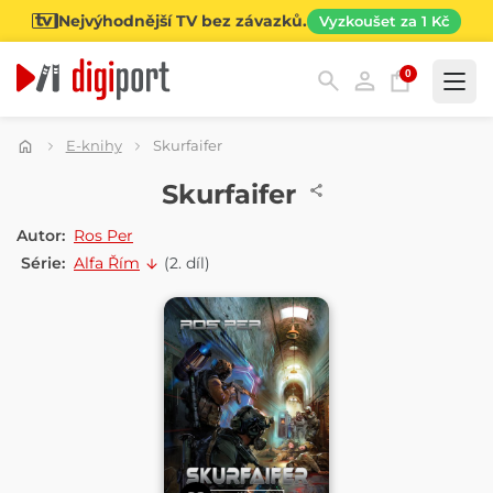
Nejvýhodnější TV bez závazků.
Vyzkoušet za 1 Kč
0
Kategorie
E-knihy
Skurfaifer
E-KNIHA
Skurfaifer
Autor:
Ros Per
Série:
Alfa Řím
(2. díl)