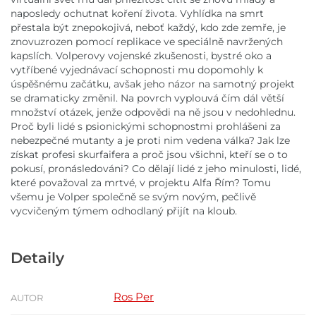
naposledy ochutnat koření života. Vyhlídka na smrt
přestala být znepokojivá, neboť každý, kdo zde zemře, je
znovuzrozen pomocí replikace ve speciálně navržených
kapslích. Volperovy vojenské zkušenosti, bystré oko a
vytříbené vyjednávací schopnosti mu dopomohly k
úspěšnému začátku, avšak jeho názor na samotný projekt
se dramaticky změnil. Na povrch vyplouvá čím dál větší
množství otázek, jenže odpovědi na ně jsou v nedohlednu.
Proč byli lidé s psionickými schopnostmi prohlášeni za
nebezpečné mutanty a je proti nim vedena válka? Jak lze
získat profesi skurfaifera a proč jsou všichni, kteří se o to
pokusí, pronásledováni? Co dělají lidé z jeho minulosti, lidé,
které považoval za mrtvé, v projektu Alfa Řím? Tomu
všemu je Volper společně se svým novým, pečlivě
vycvičeným týmem odhodlaný přijít na kloub.
Detaily
Ros Per
AUTOR