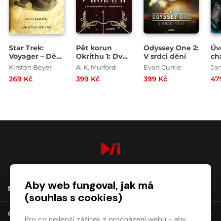
Star Trek:
Pět korun
Odyssey One 2:
Úv
Voyager – Děti
Okrithu 1: Dvůr
V srdci dění
ch
bouře
vysoko v
Kirsten Beyer
A. K. Mulford
Evan Currie
Ja
horách
269 Kč
399 Kč
399 Kč
47
digiport.cz © 2026
Aby web fungoval, jak má
NÁKUP
(souhlas s cookies)
O SPOLEČNOSTI
Pro co nejlepší zážitek z procházení webu - aby