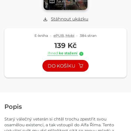
Stáhnout ukázku
E-kniha
·
ePUB
,
Mobi
·
384 stran
139 Kč
Ihned
ke stažení
?
DO KOŠÍKU
Popis
Starý válečný veterán si chtěl trochu zpestřit svou
osamělou existenci, a tak vstoupil do Alfa Říma. Tento
virtuální svět mu dal příležitost cítit se znovu mladý a